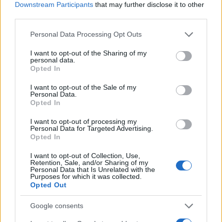
Downstream Participants
that may further disclose it to other
third parties.
Please note that this website/app uses one or more Google
Personal Data Processing Opt Outs
services and may gather and store information including but
not limited to your visit or usage behaviour. You may click to
I want to opt-out of the Sharing of my
personal data.
grant or deny consent to Google and its third-party tags to
Opted In
use your data for below specified purposes in below Google
consent section.
I want to opt-out of the Sale of my
Personal Data.
Opted In
I want to opt-out of processing my
Personal Data for Targeted Advertising.
Opted In
I want to opt-out of Collection, Use,
Vuoi rimuovere le pubblicità nazionali?
Retention, Sale, and/or Sharing of my
Personal Data that Is Unrelated with the
Purposes for which it was collected.
Opted Out
Puoi abbonarti a
soli € 1,10 al mese
cliccando
qui
Google consents