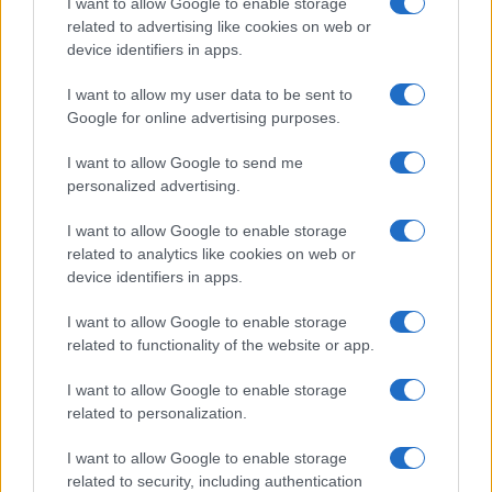
I want to allow Google to enable storage
Sei già abbonato?
related to advertising like cookies on web or
device identifiers in apps.
Puoi effettuare l'accesso andando nella
I want to allow my user data to be sent to
sezione
Login
dal menù del sito o
Google for online advertising purposes.
cliccando
qui
I want to allow Google to send me
personalized advertising.
TEMI:
Consumo Droghe Sardegna
I want to allow Google to enable storage
Proposta Legge M5s
related to analytics like cookies on web or
device identifiers in apps.
Notizie in tempo reale?
Entra nel canale telegram di
I want to allow Google to enable storage
GalluraOggi.it
related to functionality of the website or app.
I want to allow Google to enable storage
related to personalization.
Inviaci le tue segnalazioni,
I want to allow Google to enable storage
related to security, including authentication
i tuoi video e le tue foto