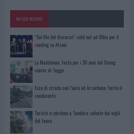
o
r
st
A
o
p
NOTIZIE RECENTI
k
p
“Sul filo del discorso”: sold out ad Olbia per il
reading su Atzeni
La Maddalena, festa per i 30 anni del Diving
center di Tegge
Esce di strada con l’auto ad Arzachena: ferito il
conducente
Turiste si perdono a Tavolara: salvate dai vigili
del fuoco