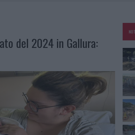
IAMME A LA MADDALENA, INCENDIO A MONTI D’À RENA
KEND A OLBIA E IN GALLURA
 BELLA ANCHE DAL VIVO: UN AMICO VIP SVELA COME FA
NOT
 A FUOCO DUE FURGONI
ato del 2024 in Gallura: