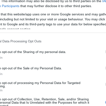
. This information may also be disclosed by us to third parties on the
IA
ti
in tutto 779
, un numero esattamente
Participants
that may further disclose it to other third parties.
o. Dati per fortuna in controtendenza rispetto
 that this website/app uses one or more Google services and may gath
tra in Sardegna, la regione in cui nascono meno
including but not limited to your visit or usage behaviour. You may click 
esidio ospedaliero olbiese si sono registrati
 to Google and its third-party tags to use your data for below specifi
territorio gallurese si conferma, inoltre,
ogle consent section.
lo italiano, sono
ben trentatre gli
imbi
. Al primo posto anche quest’anno ci sono i
l Data Processing Opt Outs
 seguiti da quelli di origine marocchina (23),
iaca e russa (4). I paesi rappresentati da tre
o opt-out of the Sharing of my personal data.
kistan, Svizzera e Brasile. Due nuovi nati per
In
Tunisia, Repubblica Dominicana, Macedonia,
o opt-out of the Sale of my Personal Data.
. Un neonato a testa, infine, per Moldavia,
In
, Cuba, Bangladesh, Ecuador, Kirghizistan,
ico.
to opt-out of processing my Personal Data for Targeted
ing.
In
 in Gallura nel 2024 e dell’ultimo nato nel
rettore dell’Unità Operativa di
o opt-out of Collection, Use, Retention, Sale, and/or Sharing
ersonal Data that Is Unrelated with the Purposes for which it
gavino Peppi
, di tracciare un bilancio: “Quello
lected.