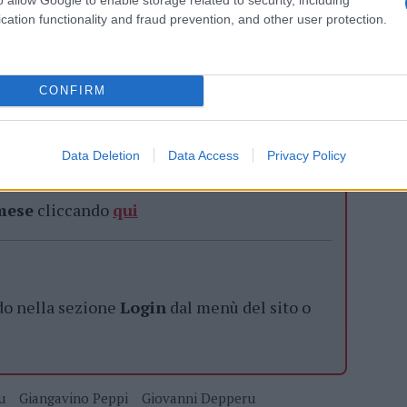
l benessere della persona e a umanizzare le
cation functionality and fraud prevention, and other user protection.
rcheremo di consolidare e potenziare anche nel
CONFIRM
Data Deletion
Data Access
Privacy Policy
azionali?
 mese
cliccando
qui
do nella sezione
Login
dal menù del sito o
u
Giangavino Peppi
Giovanni Depperu