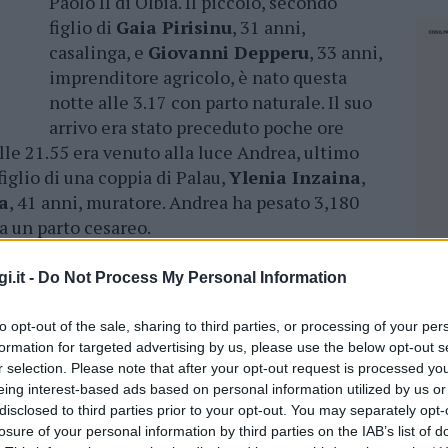
Paolo II di Olbia. Il piccolo, secondo
figlio di
Gaia Pirisinu
, 31 anni,
casalinga, e
Giovanni Depperu
, 33 anni,
imprenditore agricolo, è nato questa
notte alle 3.17 con parto naturale. Il suo
arrivo era stato preceduto poche ore
alle 21.55 era venuto alla luce Andrea, ultimo
iglio di una coppia di Palau,
Ylenia Inzaina
,
a
, 41 anni, muratore. Andrea ha pesato 3,180
a un parto cesareo.
ia Pirisinu, la mamma del primo nato – la
i.it -
Do Not Process My Personal Information
 con gioia naturalmente da parte di noi
i zii”. Ad attendere a casa Edoardo ci sarà
to opt-out of the sale, sharing to third parties, or processing of your per
no e due mesi d’età. “È stato l’ultimo regalo del
formation for targeted advertising by us, please use the below opt-out s
r selection. Please note that after your opt-out request is processed y
è il nostro primo figlio”, aggiunge Ylenia
eing interest-based ads based on personal information utilized by us or
mo nato dello scorso anno. Entrambe le donne
disclosed to third parties prior to your opt-out. You may separately opt-
la struttura sanitaria olbiese.
losure of your personal information by third parties on the IAB’s list of
NEC