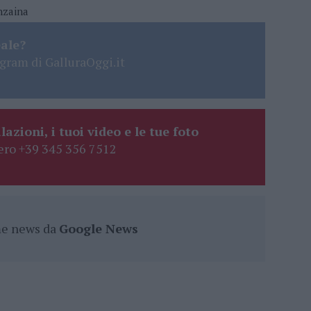
nzaina
eale?
gram di GalluraOggi.it
lazioni, i tuoi video e le tue foto
ro +39 345 356 7512
ime news da
Google News