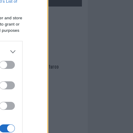
B’s List of
Mario Malu
er and store
to grant or
ed purposes
Paolo Pinna
Martina Agostina Diturco
I nostri cari
I nostri cari