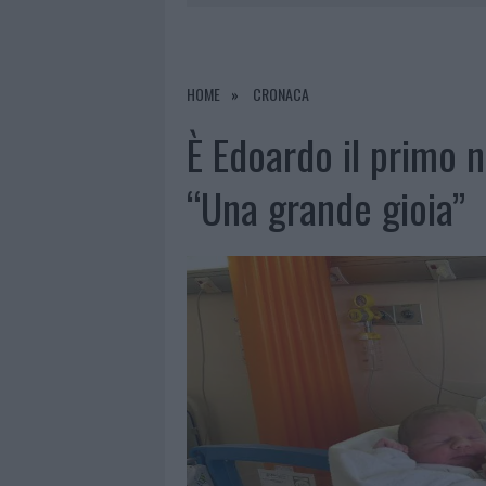
8 AGOSTO 2026
|
RISTORANTE DISTRUTTO DALLE F
7 AGOSTO 2026
|
LE PREVISIONI METEO PER IL WEE
7 AGOSTO 2026
|
MICHELLE HUNZIKER IN GALLURA,
HOME
CRONACA
8 AGOSTO 2026
|
INCENDIO NELLA NOTTE A OLBIA,
È Edoardo il primo n
“Una grande gioia”