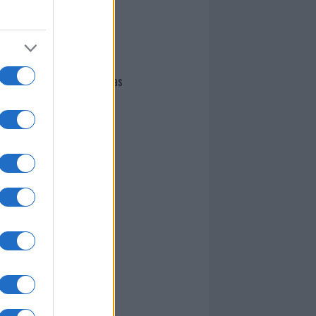
I nostri cari
Giovannimaria Cabras