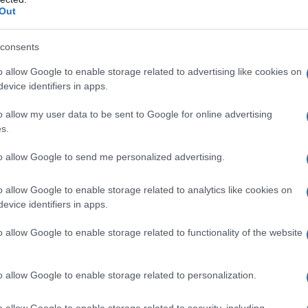
mportante per il nostro reparto e per tutto il
Out
i da me diretto. Nonostante le gravi
carenze strutturali di personale medico,
consents
aese, abbiamo fatto passi avanti nei processi di
o allow Google to enable storage related to advertising like cookies on
l centro della nostra attività le pazienti.
evice identifiers in apps.
lice, ma stiamo mettendo i primi tasselli al
o da alcuni mesi i percorsi delle interruzioni
o allow my user data to be sent to Google for online advertising
s.
mmate in Day Surgery, da quelli delle pazienti
a. È stata, inoltre, introdotta a giugno una
to allow Google to send me personalized advertising.
l travaglio di parto con la collaborazione
 e Rianimazione, attraverso
o allow Google to enable storage related to analytics like cookies on
cela di protossido d’azoto e ossigeno,
evice identifiers in apps.
armente apprezzata dall’utenza. È stata anche
n acqua, che era stata sospesa qualche anno fa.
o allow Google to enable storage related to functionality of the website
ulatorio di Uroginecologia per contrastare i
scontrati da molte donne soprattutto nel post
o allow Google to enable storage related to personalization.
stato inaugurato il progetto Domino per
sso alle cure rivolti alle donne e ai minori.
o allow Google to enable storage related to security, including