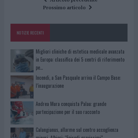
b
te
re
s
re
Prossimo articolo
o
r
st
A
o
p
NOTIZIE RECENTI
k
p
Migliori cliniche di estetica medicale avanzata
in Europa: classifica dei 5 centri di riferimento
pe…
Incendi, a San Pasquale arriva il Campo Base:
l’inaugurazione
Andrea Mura conquista Palau: grande
partecipazione per il suo racconto
Calangianus, allarme sul centro accoglienza
minori, Albieri: “Episodi gravissimi”