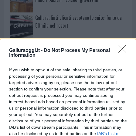
Gallura, finti clienti svuotano le suite: furto da
50mila nel resort
Meteo Olbia 7 agosto, sole e caldo tornano
protagonisti
Galluraoggi.it -
Do Not Process My Personal
Information
Test tunnel Olbia: rampe chiuse ancora fino a
If you wish to opt-out of the sale, sharing to third parties, or
fine agosto
processing of your personal or sensitive information for
targeted advertising by us, please use the below opt-out
section to confirm your selection. Please note that after your
opt-out request is processed you may continue seeing
interest-based ads based on personal information utilized by
us or personal information disclosed to third parties prior to
your opt-out. You may separately opt-out of the further
disclosure of your personal information by third parties on the
IAB’s list of downstream participants. This information may
also be disclosed by us to third parties on the
IAB’s List of