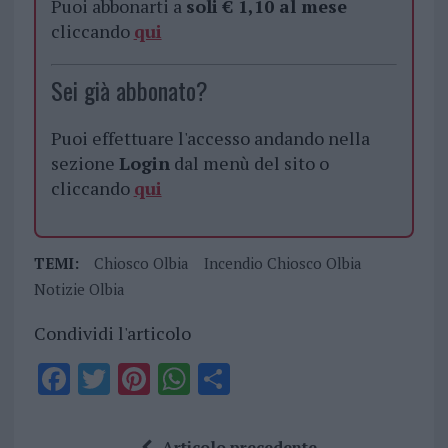
Puoi abbonarti a
soli € 1,10 al mese
cliccando
qui
Sei già abbonato?
Puoi effettuare l'accesso andando nella
sezione
Login
dal menù del sito o
cliccando
qui
TEMI:
Chiosco Olbia
Incendio Chiosco Olbia
Notizie Olbia
Condividi l'articolo
F
T
Pi
W
S
a
w
n
h
h
ce
it
te
at
a
Articolo precedente