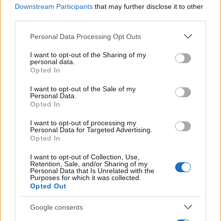
Downstream Participants
that may further disclose it to other
third parties.
NECROLOGIE
Please note that this website/app uses one or more Google
Personal Data Processing Opt Outs
services and may gather and store information including but
not limited to your visit or usage behaviour. You may click to
I want to opt-out of the Sharing of my
Mario Malu
personal data.
grant or deny consent to Google and its third-party tags to
Opted In
use your data for below specified purposes in below Google
consent section.
I want to opt-out of the Sale of my
Personal Data.
Paolo Pinna
Opted In
I want to opt-out of processing my
Personal Data for Targeted Advertising.
Opted In
Martina Agostina Diturco
I want to opt-out of Collection, Use,
Retention, Sale, and/or Sharing of my
Personal Data that Is Unrelated with the
Purposes for which it was collected.
I nostri cari
Opted Out
Google consents