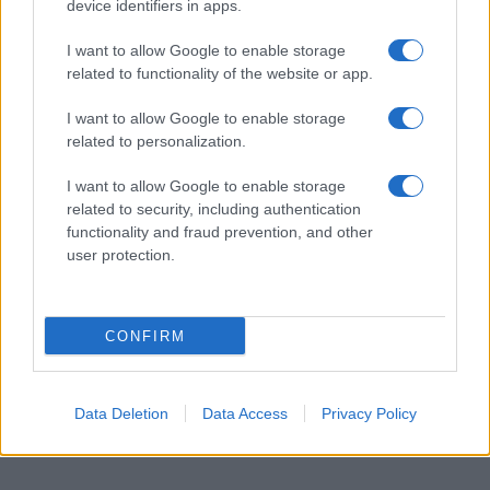
device identifiers in apps.
Iscriviti alla newsletter di Gallura Oggi e ricevi le nostre
email periodiche contenenti le ultime notizie pubblicate
I want to allow Google to enable storage
sul sito web!
related to functionality of the website or app.
*
campo obbligatorio
*
Indirizzo email
I want to allow Google to enable storage
related to personalization.
I want to allow Google to enable storage
Privacy
related to security, including authentication
Utilizziamo Mailchimp come piattaforma di
functionality and fraud prevention, and other
marketing. Iscrivendoti alla newsletter accetti che le
tue informazioni siano trasferite a Mailchimp per
user protection.
l'elaborazione.
Leggi qui l'informativa sulla privacy
di Mailchimp
.
Potrai annullare l'iscrizione in qualsiasi momento
facendo clic sul collegamento nel piè di pagina delle
CONFIRM
nostre e-mail.
Data Deletion
Data Access
Privacy Policy