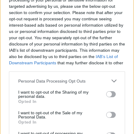
processing of your personal or sensitive information for
NECROLOGIE
targeted advertising by us, please use the below opt-out
section to confirm your selection. Please note that after your
opt-out request is processed you may continue seeing
Mario Malu
interest-based ads based on personal information utilized by
us or personal information disclosed to third parties prior to
your opt-out. You may separately opt-out of the further
disclosure of your personal information by third parties on the
Paolo Pinna
IAB’s list of downstream participants. This information may
also be disclosed by us to third parties on the
IAB’s List of
Downstream Participants
that may further disclose it to other
third parties.
Martina Agostina Diturco
Please note that this website/app uses one or more Google
Personal Data Processing Opt Outs
services and may gather and store information including but
not limited to your visit or usage behaviour. You may click to
I want to opt-out of the Sharing of my
I nostri cari
personal data.
grant or deny consent to Google and its third-party tags to
Opted In
use your data for below specified purposes in below Google
consent section.
I want to opt-out of the Sale of my
Personal Data.
I nostri cari
Opted In
I want to opt-out of processing my