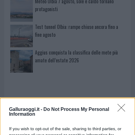
Meteo Olbia 7 agosto, sole e caldo tornano
protagonisti
Test tunnel Olbia: rampe chiuse ancora fino a
fine agosto
Aggius conquista la classifica delle mete più
amate dell’estate 2026
Galluraoggi.it -
Do Not Process My Personal
Information
If you wish to opt-out of the sale, sharing to third parties, or