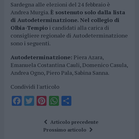
Sardegna alle elezioni del 24 febbraio è
Andrea Murgia.
È sostenuto solo dalla lista
di Autodeterminatzione. Nel collegio di
Olbia-Tempio
i candidati alla carica di
consigliere regionale di Autodeterminatzione
sono i seguenti.
Autodeterminatzione:
Piera Azara,
Emanuela Costantina Cauli, Domenico Casula,
Andrea Ogno, Piero Pala, Sabina Sanna.
Condividi l'articolo
F
T
Pi
W
S
a
w
n
h
h
ce
it
te
at
a
Articolo precedente
b
te
re
s
re
Prossimo articolo