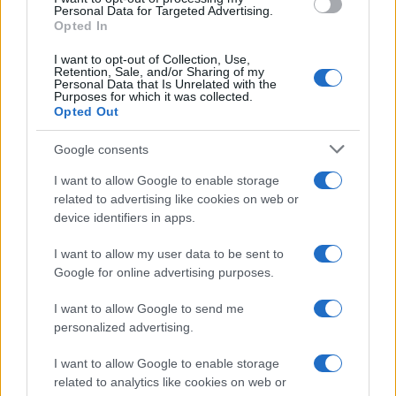
Personal Data for Targeted Advertising.
Opted In
I nostri cari
I want to opt-out of Collection, Use,
Retention, Sale, and/or Sharing of my
Personal Data that Is Unrelated with the
Purposes for which it was collected.
Giovannimaria Cabras
Opted Out
Google consents
I want to allow Google to enable storage
related to advertising like cookies on web or
device identifiers in apps.
I want to allow my user data to be sent to
Invia un Comunicato Stampa
|
Pubblicità
|
Segnala
Google for online advertising purposes.
I want to allow Google to send me
personalized advertising.
I want to allow Google to enable storage
related to analytics like cookies on web or
Vuoi rimanere sempre aggiornato?