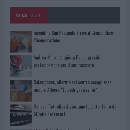
o
r
st
A
o
p
NOTIZIE RECENTI
k
p
Incendi, a San Pasquale arriva il Campo Base:
l’inaugurazione
Andrea Mura conquista Palau: grande
partecipazione per il suo racconto
Calangianus, allarme sul centro accoglienza
minori, Albieri: “Episodi gravissimi”
Gallura, finti clienti svuotano le suite: furto da
50mila nel resort