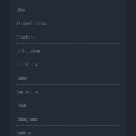
Olbia
Tempio Pausania
Arzachena
La Maddalena
S. T. Gallura
Budoni
San Teodoro
Palau
Calangianus
Buddusò