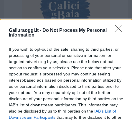
Galluraoggi.it -
Do Not Process My Personal
Information
Vuoi rimuovere le pubblicità nazionali?
If you wish to opt-out of the sale, sharing to third parties, or
processing of your personal or sensitive information for
targeted advertising by us, please use the below opt-out
Puoi abbonarti a
soli € 1,10 al mese
section to confirm your selection. Please note that after your
cliccando
qui
opt-out request is processed you may continue seeing
interest-based ads based on personal information utilized by
us or personal information disclosed to third parties prior to
Sei già abbonato?
your opt-out. You may separately opt-out of the further
disclosure of your personal information by third parties on the
Puoi effettuare l'accesso andando nella
IAB’s list of downstream participants. This information may
sezione
Login
dal menù del sito o
also be disclosed by us to third parties on the
IAB’s List of
Downstream Participants
that may further disclose it to other
cliccando
qui
third parties.