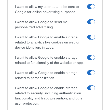
I want to allow my user data to be sent to
Google for online advertising purposes.
Ricevi le nostre ultime news
I want to allow Google to send me
personalized advertising.
da
Google News
I want to allow Google to enable storage
related to analytics like cookies on web or
device identifiers in apps.
Condividi l'articolo
I want to allow Google to enable storage
F
T
Pi
W
S
related to functionality of the website or app.
a
w
n
h
h
I want to allow Google to enable storage
ce
it
te
at
a
related to personalization.
Articolo precedente
b
te
re
s
re
Prossimo articolo
I want to allow Google to enable storage
o
r
st
A
related to security, including authentication
o
p
functionality and fraud prevention, and other
user protection.
NOTIZIE RECENTI
k
p