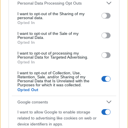
Please note that this website/app uses one or more Google
Personal Data Processing Opt Outs
services and may gather and store information including but
TEMI:
Elicotteri Costa Smeralda
not limited to your visit or usage behaviour. You may click to
I want to opt-out of the Sharing of my
Eliporto Arzachena
Eliporto Costa Smeralda
personal data.
grant or deny consent to Google and its third-party tags to
Opted In
Eliporto Mirialveda
Esposto Arzachena
use your data for below specified purposes in below Google
Mirialveda Arzachena
Notizie Arzachena
consent section.
I want to opt-out of the Sale of my
Personal Data.
Notizie Gallura
Notizie Sardegna
Opted In
Notizie in tempo reale?
I want to opt-out of processing my
Personal Data for Targeted Advertising.
Entra nel canale telegram di
Opted In
GalluraOggi.it
I want to opt-out of Collection, Use,
Retention, Sale, and/or Sharing of my
Personal Data that Is Unrelated with the
Purposes for which it was collected.
Opted Out
Inviaci le tue segnalazioni,
i tuoi video e le tue foto
Google consents
Su WhatsApp al numero +39
I want to allow Google to enable storage
345 356 7512
related to advertising like cookies on web or
device identifiers in apps.