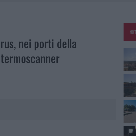
SPITA LA GRANDE SFIDA DELLA VELA NELL’ESTATE 2026
DDA, RISCHIO PER LA RETE ELETTRICA
L CANTIERE: LA GALLURA RITROVA LA STRADA
NOT
U, IL COMUNE COMPLETA L’ITER
us, nei porti della
i termoscanner