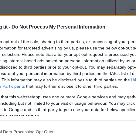
do nella sezione
Login
dal menù del sito o
i.it -
Do Not Process My Personal Information
to opt-out of the sale, sharing to third parties, or processing of your per
a
Termoscanner Olbia
Termoscanner Sardegna
formation for targeted advertising by us, please use the below opt-out s
r selection. Please note that after your opt-out request is processed y
eing interest-based ads based on personal information utilized by us or
disclosed to third parties prior to your opt-out. You may separately opt-
losure of your personal information by third parties on the IAB’s list of
. This information may also be disclosed by us to third parties on the
IA
Participants
that may further disclose it to other third parties.
dente
Prossimo articolo
 that this website/app uses one or more Google services and may gath
including but not limited to your visit or usage behaviour. You may click 
 to Google and its third-party tags to use your data for below specifi
ogle consent section.
l Data Processing Opt Outs
NEC