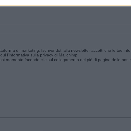
ggi e ricevi le nostre email periodiche contenenti le ultime notizie pubbli
aforma di marketing. Iscrivendoti alla newsletter accetti che le tue info
qui l'informativa sulla privacy di Mailchimp
.
siasi momento facendo clic sul collegamento nel piè di pagina delle nostr