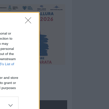
sonal or
ection to
ou may
 personal
out of the
 downstream
B’s List of
er and store
to grant or
ed purposes
ROLOGIE