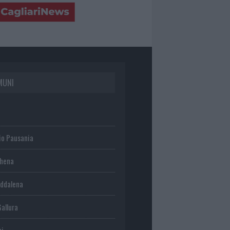
MUNI
io Pausania
chena
ddalena
Gallura