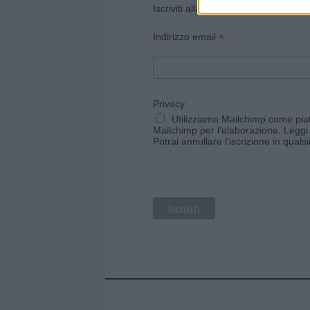
Iscriviti alla newsletter di Gallura O
*
Indirizzo email
Privacy
Utilizziamo Mailchimp come piatt
Mailchimp per l'elaborazione.
Leggi 
Potrai annullare l'iscrizione in qual