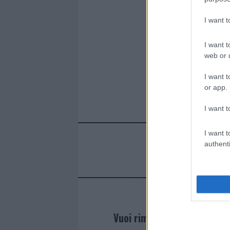
I want 
I want t
web or d
I want t
or app.
I want t
I want t
authenti
Vuoi rimanere sempre agg