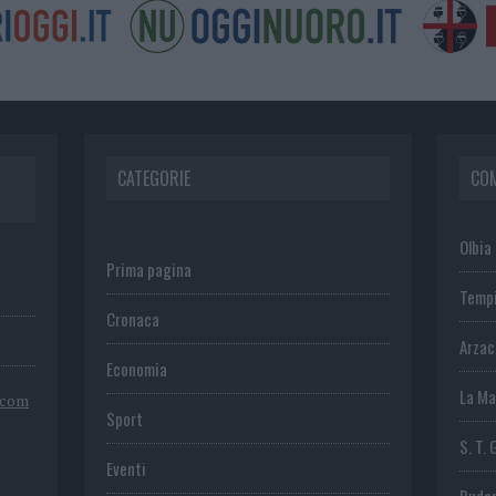
CATEGORIE
CO
Olbia
Prima pagina
Temp
Cronaca
Arza
Economia
La Ma
.com
Sport
S. T. 
Eventi