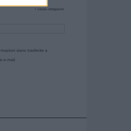
cate sul sito web!
*
campo obbligatorio
rmazioni siano trasferite a
e e-mail.