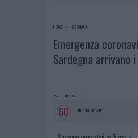
7 AGOSTO 2026
|
PORTO ROTONDO O
7 AGOSTO 2026
|
RAID NELLE CAMPAGNE DI BERCHI
7 AGOSTO 2026
|
MONTE PINO, VIA I CANCELLI DE
HOME
CRONACA
7 AGOSTO 2026
|
NUOVI STALLI RESIDENTI A PALA
Emergenza coronavir
Sardegna arrivano 
26 FEBBRAIO 2020
di
realpower
Saranno operativi in 5 porti.