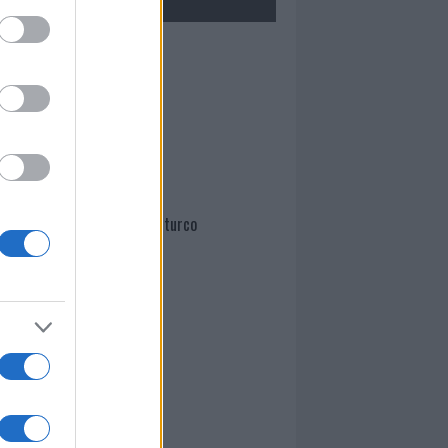
Mario Malu
Paolo Pinna
Martina Agostina Diturco
I nostri cari
I nostri cari