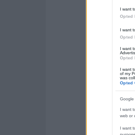
I want t
Opted 
I want t
Opted 
I want 
Advertis
Opted 
I want t
of my P
was col
Opted 
Google 
I want t
web or d
I want t
purpose