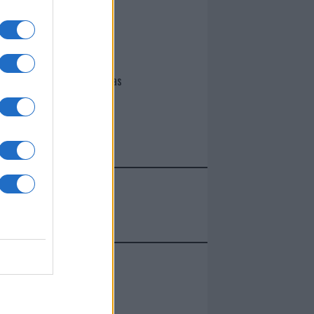
I nostri cari
Giovannimaria Cabras