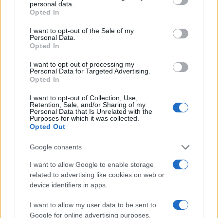
Connessioni Comuni Gallura
Eolo Sardegna
personal data.
grant or deny consent to Google and its third-party tags to
Opted In
Internet Sardegna
use your data for below specified purposes in below Google
consent section.
I want to opt-out of the Sale of my
Notizie in tempo reale?
Personal Data.
Opted In
Entra nel canale telegram di
GalluraOggi.it
I want to opt-out of processing my
Personal Data for Targeted Advertising.
Opted In
I want to opt-out of Collection, Use,
Retention, Sale, and/or Sharing of my
Inviaci le tue segnalazioni,
Personal Data that Is Unrelated with the
Purposes for which it was collected.
i tuoi video e le tue foto
Opted Out
Su WhatsApp al numero +39
345 356 7512
Google consents
I want to allow Google to enable storage
related to advertising like cookies on web or
device identifiers in apps.
Ricevi le nostre ultime news
I want to allow my user data to be sent to
Google for online advertising purposes.