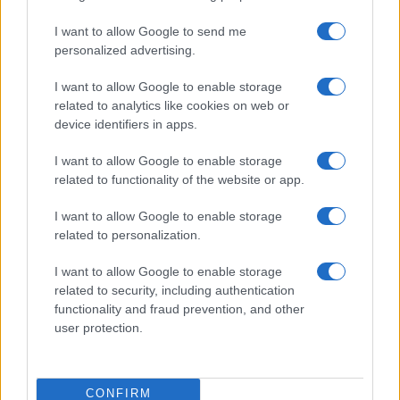
da
Google News
I want to allow Google to send me
personalized advertising.
Condividi l'articolo
I want to allow Google to enable storage
related to analytics like cookies on web or
F
T
Pi
W
S
device identifiers in apps.
a
w
n
h
h
I want to allow Google to enable storage
ce
it
te
at
a
related to functionality of the website or app.
Articolo precedente
b
te
re
s
re
Prossimo articolo
I want to allow Google to enable storage
o
r
st
A
related to personalization.
o
p
I want to allow Google to enable storage
NOTIZIE RECENTI
k
p
related to security, including authentication
functionality and fraud prevention, and other
user protection.
Le previsioni meteo per il weekend a Olbia e in
Gallura
CONFIRM