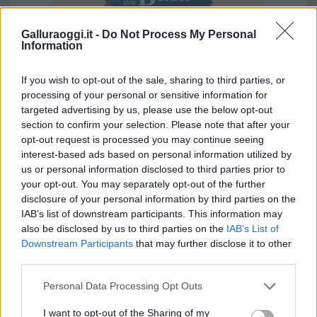
Galluraoggi.it -
Do Not Process My Personal
Information
Vuoi rimuovere le pubblicità nazionali?
If you wish to opt-out of the sale, sharing to third parties, or
processing of your personal or sensitive information for
targeted advertising by us, please use the below opt-out
Puoi abbonarti a
soli € 1,10 al mese
section to confirm your selection. Please note that after your
cliccando
qui
opt-out request is processed you may continue seeing
interest-based ads based on personal information utilized by
us or personal information disclosed to third parties prior to
Sei già abbonato?
your opt-out. You may separately opt-out of the further
disclosure of your personal information by third parties on the
Puoi effettuare l'accesso andando nella
IAB’s list of downstream participants. This information may
sezione
Login
dal menù del sito o
also be disclosed by us to third parties on the
IAB’s List of
Downstream Participants
that may further disclose it to other
cliccando
qui
third parties.
Please note that this website/app uses one or more Google
Personal Data Processing Opt Outs
services and may gather and store information including but
TEMI:
Connessione Comuni Sassari
not limited to your visit or usage behaviour. You may click to
I want to opt-out of the Sharing of my