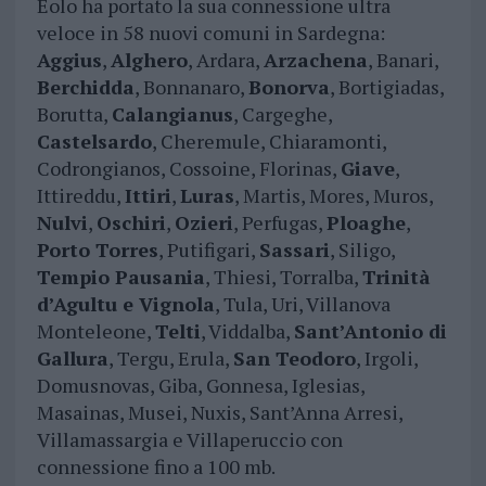
Eolo ha portato la sua connessione ultra
veloce in 58 nuovi comuni in Sardegna:
Aggius
,
Alghero
, Ardara,
Arzachena
, Banari,
Berchidda
, Bonnanaro,
Bonorva
, Bortigiadas,
Borutta,
Calangianus
, Cargeghe,
Castelsardo
, Cheremule, Chiaramonti,
Codrongianos, Cossoine, Florinas,
Giave
,
Ittireddu,
Ittiri
,
Luras
, Martis, Mores, Muros,
Nulvi
,
Oschiri
,
Ozieri
, Perfugas,
Ploaghe
,
Porto Torres
, Putifigari,
Sassari
, Siligo,
Tempio Pausania
, Thiesi, Torralba,
Trinità
d’Agultu e Vignola
, Tula, Uri, Villanova
Monteleone,
Telti
, Viddalba,
Sant’Antonio di
Gallura
, Tergu, Erula,
San Teodoro
, Irgoli,
Domusnovas, Giba, Gonnesa, Iglesias,
Masainas, Musei, Nuxis, Sant’Anna Arresi,
Villamassargia e Villaperuccio con
connessione fino a 100 mb.