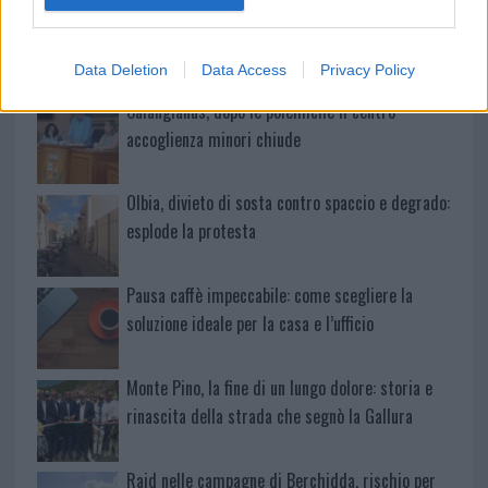
Michelle Hunziker in Gallura, bella anche dal
vivo: un amico vip svela come fa
Data Deletion
Data Access
Privacy Policy
Calangianus, dopo le polemiche il centro
accoglienza minori chiude
Olbia, divieto di sosta contro spaccio e degrado:
esplode la protesta
Pausa caffè impeccabile: come scegliere la
soluzione ideale per la casa e l’ufficio
Monte Pino, la fine di un lungo dolore: storia e
rinascita della strada che segnò la Gallura
Raid nelle campagne di Berchidda, rischio per