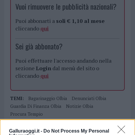
Vuoi rimuovere le pubblicità nazionali?
Puoi abbonarti a
soli € 1,10 al mese
cliccando
qui
Sei già abbonato?
Puoi effettuare l'accesso andando nella
sezione
Login
dal menù del sito o
cliccando
qui
TEMI:
Bagarinaggio Olbia
Denunciati Olbia
Guardia Di Finanza Olbia
Notizie Olbia
Procura Tempio
Condividi l'articolo
Galluraoggi.it -
Do Not Process My Personal