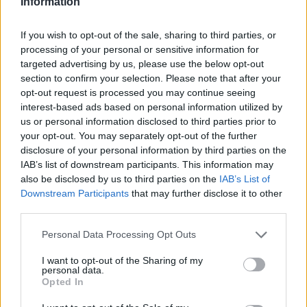
Information
F
T
Pi
W
S
a
w
n
h
h
If you wish to opt-out of the sale, sharing to third parties, or
ce
it
te
at
a
processing of your personal or sensitive information for
Articolo precedente
targeted advertising by us, please use the below opt-out
b
te
re
s
re
Prossimo articolo
section to confirm your selection. Please note that after your
opt-out request is processed you may continue seeing
o
r
st
A
interest-based ads based on personal information utilized by
o
p
us or personal information disclosed to third parties prior to
NOTIZIE RECENTI
your opt-out. You may separately opt-out of the further
k
p
disclosure of your personal information by third parties on the
IAB’s list of downstream participants. This information may
Incendi, a San Pasquale arriva il Campo Base:
also be disclosed by us to third parties on the
IAB’s List of
l’inaugurazione
Downstream Participants
that may further disclose it to other
third parties.
Andrea Mura conquista Palau: grande
Please note that this website/app uses one or more Google
Personal Data Processing Opt Outs
services and may gather and store information including but
partecipazione per il suo racconto
not limited to your visit or usage behaviour. You may click to
I want to opt-out of the Sharing of my
personal data.
grant or deny consent to Google and its third-party tags to
Opted In
use your data for below specified purposes in below Google
Calangianus, allarme sul centro accoglienza
consent section.