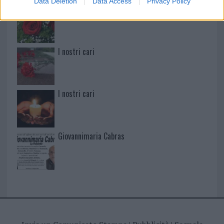
Data Deletion
Data Access
Privacy Policy
I nostri cari
I nostri cari
I nostri cari
Giovannimaria Cabras