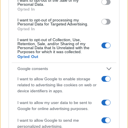
minori, Albieri: “Episodi gravissimi”
I want to opt-out of the Sale of my
Personal Data.
Opted In
Gallura, finti clienti svuotano le suite: furto da
I want to opt-out of processing my
Personal Data for Targeted Advertising.
50mila nel resort
Opted In
I want to opt-out of Collection, Use,
Meteo Olbia 7 agosto, sole e caldo tornano
Retention, Sale, and/or Sharing of my
Personal Data that Is Unrelated with the
protagonisti
Purposes for which it was collected.
Opted Out
Test tunnel Olbia: rampe chiuse ancora fino a
Google consents
fine agosto
I want to allow Google to enable storage
related to advertising like cookies on web or
Aggius conquista la classifica delle mete più
device identifiers in apps.
amate dell’estate 2026
I want to allow my user data to be sent to
Google for online advertising purposes.
I want to allow Google to send me
personalized advertising.