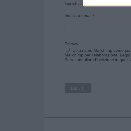
Iscriviti alla newsletter di Gallura O
*
Indirizzo email
Privacy
Utilizziamo Mailchimp come piatt
Mailchimp per l'elaborazione.
Leggi 
Potrai annullare l'iscrizione in qual