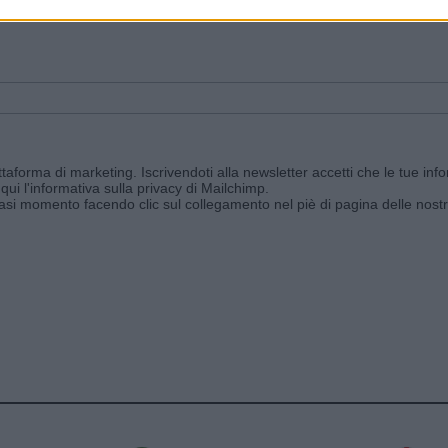
ggi e ricevi le nostre email periodiche contenenti le ultime notizie pubbli
aforma di marketing. Iscrivendoti alla newsletter accetti che le tue info
qui l'informativa sulla privacy di Mailchimp
.
siasi momento facendo clic sul collegamento nel piè di pagina delle nostr