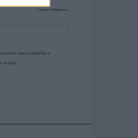
cate sul sito web!
*
campo obbligatorio
rmazioni siano trasferite a
e e-mail.