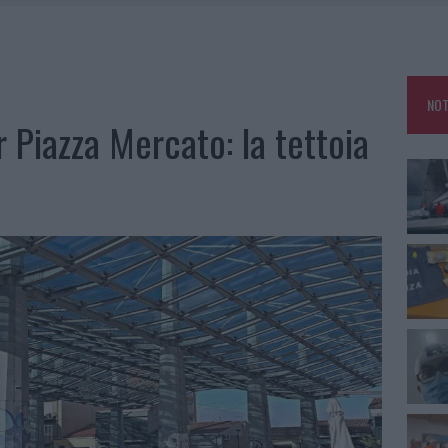
DE SFIDA DELLA VELA NELL’ESTATE 2026
LBIA, SEQUESTRATI CAVIALE E SABBIA RUBATA
MEDICALE AVANZATA IN EUROPA: CLASSIFICA DEI 5 CENTRI DI RIFERIMENTO
NOT
er Piazza Mercato: la tettoia
A IL CAMPO BASE: L’INAUGURAZIONE