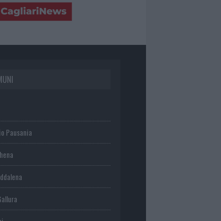
MUNI
io Pausania
chena
ddalena
Gallura