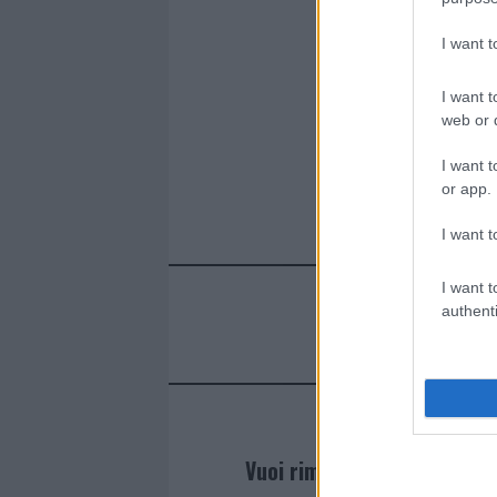
b
te
re
s
re
I want 
o
r
st
A
o
p
I want t
web or d
k
p
I want t
or app.
I want t
I want t
authenti
Vuoi rimanere sempre agg