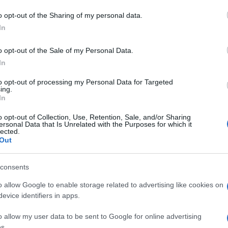
azionali?
o opt-out of the Sharing of my personal data.
In
 mese
cliccando
qui
o opt-out of the Sale of my Personal Data.
In
to opt-out of processing my Personal Data for Targeted
ing.
do nella sezione
Login
dal menù del sito o
In
o opt-out of Collection, Use, Retention, Sale, and/or Sharing
ersonal Data that Is Unrelated with the Purposes for which it
lected.
Out
ura
Notizie Olbia
Notizie Sardegna
Olbia Notizie
consents
o allow Google to enable storage related to advertising like cookies on
evice identifiers in apps.
o allow my user data to be sent to Google for online advertising
dente
Prossimo articolo
s.