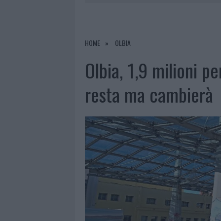
7 AGOSTO 2026
|
PORTO ROTONDO OSPITA LA GRAN
7 AGOSTO 2026
|
CONTROLLI ALL’AEROPORTO DI O
7 AGOSTO 2026
|
MIGLIORI CLINICHE DI ESTETICA 
HOME
OLBIA
PER I TRATTAMENTI LASER NON INVASIVI
Olbia, 1,9 milioni p
6 AGOSTO 2026
|
INCENDI, A SAN PASQUALE ARRIV
resta ma cambierà