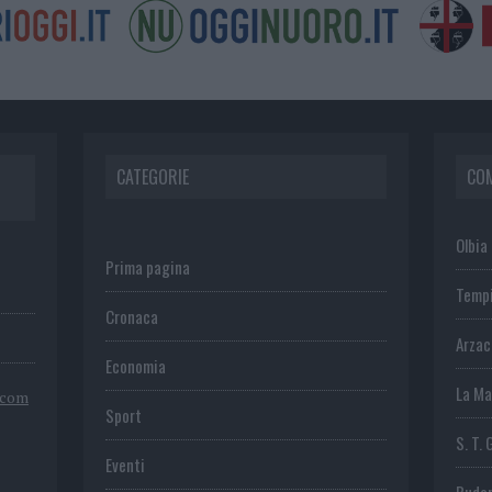
CATEGORIE
CO
Olbia
Prima pagina
Temp
Cronaca
Arza
Economia
La Ma
.com
Sport
S. T. 
Eventi