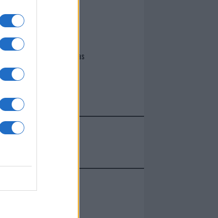
I nostri cari
Giovannimaria Cabras