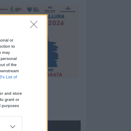
sonal or
ection to
ou may
 personal
out of the
 downstream
B’s List of
er and store
to grant or
ed purposes
ROLOGIE