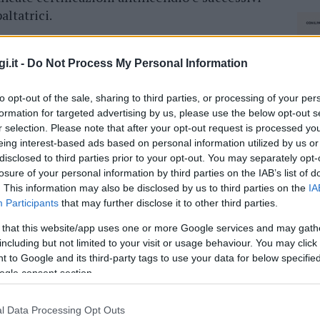
altatrici.
i.it -
Do Not Process My Personal Information
ficare completamente l’area che è coperta dalla
to opt-out of the sale, sharing to third parties, or processing of your per
nita. La tettoia non sparirà ma i suoi impattanti
formation for targeted advertising by us, please use the below opt-out s
 eleganti rispetto al contesto in cui è inserito
r selection. Please note that after your opt-out request is processed y
uesto intervento si inserisce in un più ampio
eing interest-based ads based on personal information utilized by us or
r una delle zone più degradate e problematiche
disclosed to third parties prior to your opt-out. You may separately opt-
ta a problemi di sicurezza e incuria
.
losure of your personal information by third parties on the IAB’s list of
. This information may also be disclosed by us to third parties on the
IA
ierà anche il volto dell’altro monumento del
Participants
that may further disclose it to other third parties.
io sarà ristrutturato grazie a
15 milioni
e
 that this website/app uses one or more Google services and may gath
e di Olbia.
including but not limited to your visit or usage behaviour. You may click 
 to Google and its third-party tags to use your data for below specifi
a, ecco cosa vuole farci il Comune dopo
ogle consent section.
l Data Processing Opt Outs
NEC