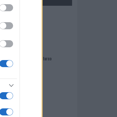
Mario Malu
Paolo Pinna
Martina Agostina Diturco
I nostri cari
I nostri cari