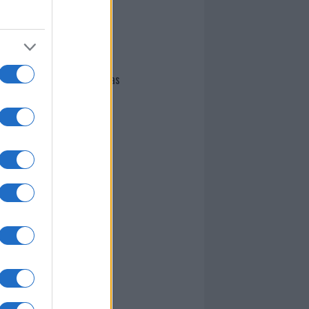
I nostri cari
Giovannimaria Cabras