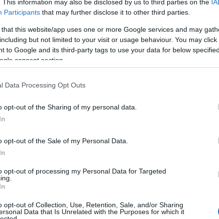
ndo peraltro con sé la figlia di soli 5 anni.
. This information may also be disclosed by us to third parties on the
IA
Participants
that may further disclose it to other third parties.
rtunamente tagliato, considerata la purezza,
 that this website/app uses one or more Google services and may gath
 garantito un guadagno superiore al
including but not limited to your visit or usage behaviour. You may click 
 to Google and its third-party tags to use your data for below specifi
ogle consent section.
torità giudiziaria, è stato tradotto presso
-Bancali.
l Data Processing Opt Outs
o opt-out of the Sharing of my personal data.
In
azionali?
o opt-out of the Sale of my Personal Data.
In
 mese
cliccando
qui
to opt-out of processing my Personal Data for Targeted
ing.
In
o opt-out of Collection, Use, Retention, Sale, and/or Sharing
ersonal Data that Is Unrelated with the Purposes for which it
do nella sezione
Login
dal menù del sito o
lected.