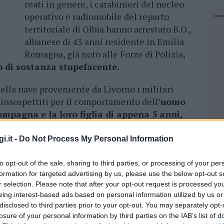
reati in genere, i carabinieri del nucleo
operativo e radiomobile del reparto
territoriale di Olbia hanno arrestato B.O.,
albanese di 43 anni residente in Emilia
Romagna, già noto alle Forze di Polizia,
io di sostanza stupefacente.
ella nave proveniente da Livorno i militari
 insospettiti per il comportamento dell’
uomo
mpagna e la loro figlia di appena 5 anni,
o per un semplice controllo alle vetture
o giunto a Golfo Aranci. I Carabinieri, dopo
i.it -
Do Not Process My Personal Information
 parte destra del cruscotto, hanno voluto
 Sezione Operativa e hanno accompagnato i tre
to opt-out of the sale, sharing to third parties, or processing of your per
formation for targeted advertising by us, please use the below opt-out s
rto Territoriale dove, a seguito di un’accurata
r selection. Please note that after your opt-out request is processed y
 anche il vano airbag passeggero,
hanno
eing interest-based ads based on personal information utilized by us or
16 grammi di eroina.
A questo punto sono
disclosed to third parties prior to your opt-out. You may separately opt-
ntre la compagna N.A., romena di 38 anni, è
losure of your personal information by third parties on the IAB’s list of
NEC