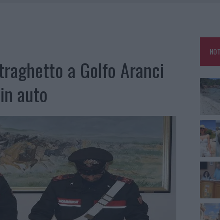
HE IL CENTRO ACCOGLIENZA MINORI CHIUDE
RO SPACCIO E DEGRADO: ESPLODE LA PROTESTA
SCEGLIERE LA SOLUZIONE IDEALE PER LA CASA E L’UFFICIO
NOT
KEND A OLBIA E IN GALLURA
 traghetto a Golfo Aranci
 in auto