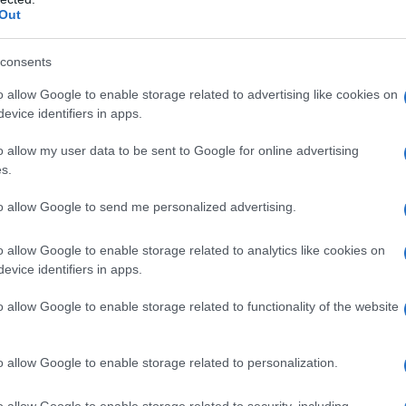
Out
consents
o allow Google to enable storage related to advertising like cookies on
evice identifiers in apps.
lazioni, i tuoi video e le tue foto
ro +39 345 356 7512
o allow my user data to be sent to Google for online advertising
s.
to allow Google to send me personalized advertising.
eale?
o allow Google to enable storage related to analytics like cookies on
gram di GalluraOggi.it
evice identifiers in apps.
o allow Google to enable storage related to functionality of the website
o allow Google to enable storage related to personalization.
ime news da
Google News
o allow Google to enable storage related to security, including