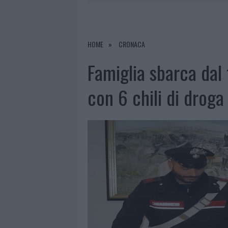
7 AGOSTO 2026
|
CALANGIANUS, DOPO LE POLEMIC
7 AGOSTO 2026
|
OLBIA, DIVIETO DI SOSTA CONT
7 AGOSTO 2026
|
PAUSA CAFFÈ IMPECCABILE: COME 
HOME
CRONACA
7 AGOSTO 2026
|
LE PREVISIONI METEO PER IL WEE
Famiglia sbarca dal
con 6 chili di droga