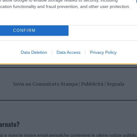
cation functionality and fraud prevention, and other user protection.
CONFIRM
dente
Prossimo articolo
Data Deletion
Data Access
Privacy Policy
Invia un Comunicato Stampa
|
Pubblicità
|
Segnala
iornato?
ggi e ricevi le nostre email periodiche contenenti le ultime notizie pubbli