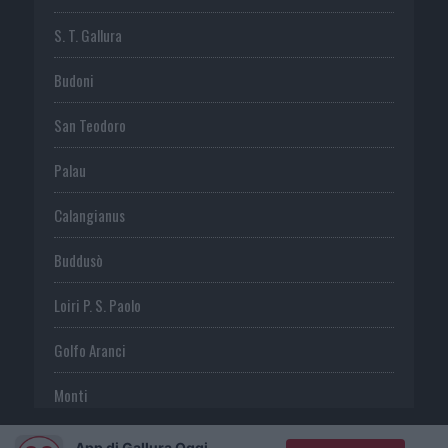
S. T. Gallura
Budoni
San Teodoro
Palau
Calangianus
Buddusò
Loiri P. S. Paolo
Golfo Aranci
Monti
Telti
App di Gallura Oggi