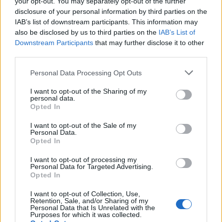
your opt-out. You may separately opt-out of the further
futura scelta, che mi auguro ricada su Sos
disclosure of your personal information by third parties on the
Enattos. Non ci sono voci stonate, ma solo
IAB’s list of downstream participants. This information may
also be disclosed by us to third parties on the
IAB’s List of
condivisione e rispetto verso un traguardo
Downstream Participants
that may further disclose it to other
storico che sono sicuro ci vedrà vittoriosi”, ha
third parties.
detto
Settimo Nizzi
. “Voglio sottolineare il
grande lavoro di Astec con professionalità e
Please note that this website/app uses one or more Google
Personal Data Processing Opt Outs
services and may gather and store information including but
capacità, tutti possiamo vedere cosa siano
not limited to your visit or usage behaviour. You may click to
I want to opt-out of the Sharing of my
stati capaci di muovere in un territorio molto
personal data.
grant or deny consent to Google and its third-party tags to
Opted In
dinamico, che ha visto nascere e vedrà
use your data for below specified purposes in below Google
nascere anche in futuro importanti facoltà
consent section.
I want to opt-out of the Sale of my
universitarie, dal settore della nautica
Personal Data.
Opted In
all’aerospazio – ha confermato
Giuseppe
Meloni
-. Il Dipartimento dell’innovazione è
I want to opt-out of processing my
Personal Data for Targeted Advertising.
un esempio virtuoso che sosteniamo, perché
Opted In
la Regione punta sull’innovazione, a partire
dall’Einstein Telescope che rappresenta il
I want to opt-out of Collection, Use,
Retention, Sale, and/or Sharing of my
core business dell’attività del mio assessorato.
Personal Data that Is Unrelated with the
Purposes for which it was collected.
Non ci sono voci fuori dal coro, Sos Enattos è il