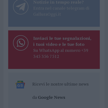
Notizie in tempo reale?
Entra nel canale telegram di
GalluraOggi.it
Inviaci le tue segnalazioni,
i tuoi video e le tue foto
Su WhatsApp al numero +39
345 356 7512
Ricevi le nostre ultime news
da
Google News