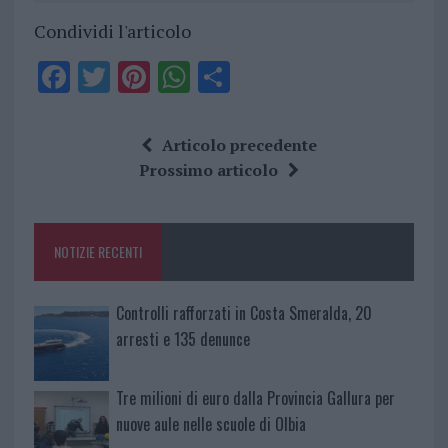
Condividi l'articolo
F
T
Pi
W
S
a
w
n
h
h
ce
it
te
at
a
Articolo precedente
b
te
re
s
re
Prossimo articolo
o
r
st
A
o
p
NOTIZIE RECENTI
k
p
Controlli rafforzati in Costa Smeralda, 20
arresti e 135 denunce
Tre milioni di euro dalla Provincia Gallura per
nuove aule nelle scuole di Olbia