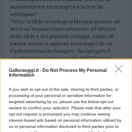
manutenzione tecnologica e la rete da
sviluppare”.
“Oltre la sfida tecnologica bisogna puntare ad
avere un tessuto imprenditoriale all’altezza
delle sfide e dei possibili sviluppi, capaci di
fornire servizi e apparati tecnologici di cui
l’infrastruttura ha bisogno – ha spiegato il
coordinatore internazionale dell’Einstein
Telescope -. La Regione ha presentato
Galluraoggi.it -
Do Not Process My Personal
manifestazioni di interesse per i settori
Information
tecnologici con 90 applicazioni di aziende
sarde che si stanno preparando a una sfida per
If you wish to opt-out of the sale, sharing to third parties, or
sviluppare la tecnologia, dall’IA alla
processing of your personal or sensitive information for
meccanica e l’elettronica, che riguardano, per
targeted advertising by us, please use the below opt-out
section to confirm your selection. Please note that after your
esempio, il sughero come coibentante per
opt-out request is processed you may continue seeing
l’isolamento tecnico”.
interest-based ads based on personal information utilized by
us or personal information disclosed to third parties prior to
“Lavoriamo uniti, dalla candidatura fino alla