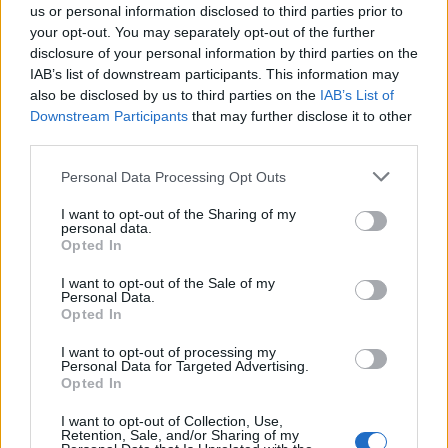
us or personal information disclosed to third parties prior to
Samuel Imbuzan
Tatiana Lisi
your opt-out. You may separately opt-out of the further
disclosure of your personal information by third parties on the
Inviaci le tue segnalazioni,
IAB’s list of downstream participants. This information may
i tuoi video e le tue foto
also be disclosed by us to third parties on the
IAB’s List of
Su WhatsApp al numero +39
Downstream Participants
that may further disclose it to other
third parties.
345 356 7512
Please note that this website/app uses one or more Google
Personal Data Processing Opt Outs
services and may gather and store information including but
not limited to your visit or usage behaviour. You may click to
I want to opt-out of the Sharing of my
personal data.
grant or deny consent to Google and its third-party tags to
Notizie in tempo reale?
Opted In
use your data for below specified purposes in below Google
Entra nel canale telegram di
consent section.
I want to opt-out of the Sale of my
GalluraOggi.it
Personal Data.
Opted In
I want to opt-out of processing my
Personal Data for Targeted Advertising.
Opted In
Ricevi le nostre ultime news
I want to opt-out of Collection, Use,
Retention, Sale, and/or Sharing of my