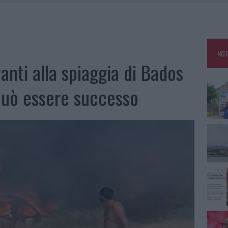
TANIA, MA IL TOUR VA AVANTI: “SICILIA, CI SONO”
A: OLBIA OMBELICO DEL MONDO PER UNA NOTTE
, LA VICESINDACO: “ORGOGLIO E DISCREZIONE PER VISITA PRIVATA”
NOT
CON AVIS OLBIA AL DELTA CENTER
nti alla spiaggia di Bados
può essere successo