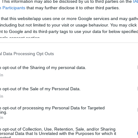
er trascorrere le
vacanze
nella località in cui
. This information may also be disclosed by us to third parties on the
IA
Participants
that may further disclose it to other third parties.
a, va sottolineato che l’area in cui
il veicolo era
esplosione
non era designata per il
 that this website/app uses one or more Google services and may gath
azi adeguati
per tali attività.
including but not limited to your visit or usage behaviour. You may click 
 to Google and its third-party tags to use your data for below specifi
a spiaggia di Bados a Olbia, chi era il
ogle consent section.
l Data Processing Opt Outs
ino deceduto,
Daniel Romulus Imbhuzan
, di
o opt-out of the Sharing of my personal data.
overato a Sassari a causa delle
gravi ustioni
In
 madre del bambino,
Tatiana Lisi
, ha riportato
no stato di shock.
o opt-out of the Sale of my Personal Data.
In
no: “Scene infernali, siamo disperati per il
to opt-out of processing my Personal Data for Targeted
ing.
In
, si è recato sul luogo dell’incidente ieri
o opt-out of Collection, Use, Retention, Sale, and/or Sharing
o dalla
tragica situazione
, il sindaco ha
ersonal Data that Is Unrelated with the Purposes for which it
lected.