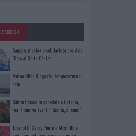
IZIE RECENTI
Sangue, musica e solidarietà con Avis
Olbia al Delta Center
Meteo Olbia 9 agosto, temperature in
calo
Salmo finisce in ospedale a Catania,
ma il tour va avanti: “Sicilia, ci sono”
Jovanotti, Gabry Ponte e Alfa: Olbia
ombelico del mondo per una notte