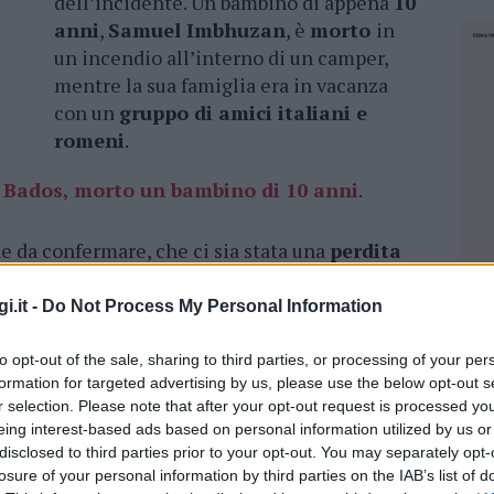
dell’incidente. Un bambino di appena
10
anni
,
Samuel Imbhuzan
, è
morto
in
un incendio all’interno di un camper,
mentre la sua famiglia era in vacanza
con un
gruppo di amici italiani e
romeni
.
 Bados, morto un bambino di 10 anni
.
e da confermare, che ci sia stata una
perdita
cina
da campeggio. Successivamente, il fuoco
 all’interno di uno dei
camper
, dei quali ce
i.it -
Do Not Process My Personal Information
prolungato nelle vicinanze della spiaggia.
to opt-out of the sale, sharing to third parties, or processing of your per
 nero, le immagini della tragedia nel
formation for targeted advertising by us, please use the below opt-out s
r selection. Please note that after your opt-out request is processed y
eing interest-based ads based on personal information utilized by us or
disclosed to third parties prior to your opt-out. You may separately opt-
ra
giunta in Gallura
nei giorni precedenti,
losure of your personal information by third parties on the IAB’s list of
NEC