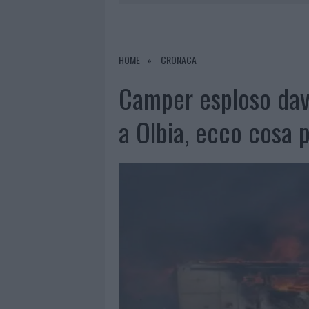
8 AGOSTO 2026
|
SALMO FINISCE IN OSPEDALE A CA
8 AGOSTO 2026
|
JOVANOTTI, GABRY PONTE E ALF
8 AGOSTO 2026
|
GIORGIA MELONI A LA MADDALENA
HOME
CRONACA
8 AGOSTO 2026
|
SANGUE, MUSICA E SOLIDARIETÀ 
Camper esploso dava
a Olbia, ecco cosa 