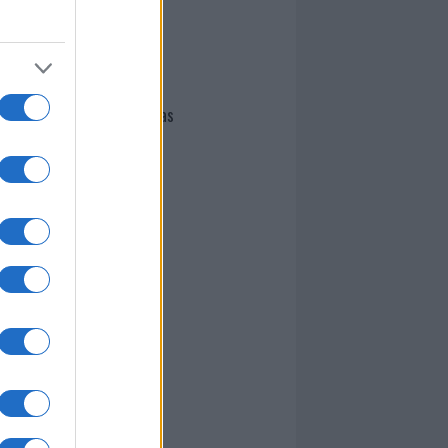
I nostri cari
Giovannimaria Cabras