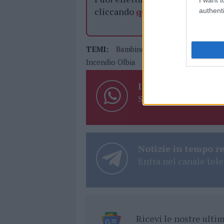
cliccando
qui
authenti
TEMI:
Bambino Camper
Camper Esp
Incendio Olbia
Notizie Olbia
Settimo
Inviaci le tue segna
Su WhatsApp al nume
Notizie in tempo r
Entra nel canale tele
Ricevi le nostre ult