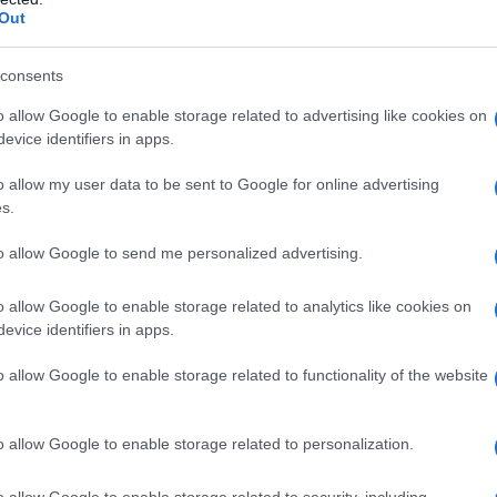
lle persone rimaste sfollate
a causa
Out
consents
Repubblica di Tempio Pausania
è al lavoro
ella tragedia. A tal proposito gli
investigatori
o allow Google to enable storage related to advertising like cookies on
o aver parlato anche con
alcuni bagnanti
che
evice identifiers in apps.
hanno sentito le esplosioni e chiamato i
o allow my user data to be sent to Google for online advertising
s.
to allow Google to send me personalized advertising.
o allow Google to enable storage related to analytics like cookies on
azionali?
evice identifiers in apps.
 mese
cliccando
qui
o allow Google to enable storage related to functionality of the website
o allow Google to enable storage related to personalization.
do nella sezione
Login
dal menù del sito o
o allow Google to enable storage related to security, including