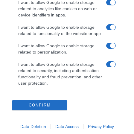
I want to allow Google to enable storage
ce
it
te
at
a
related to analytics like cookies on web or
Articolo precedente
b
te
re
s
re
device identifiers in apps.
Prossimo articolo
o
r
st
A
I want to allow Google to enable storage
related to functionality of the website or app.
o
p
NOTIZIE RECENTI
k
p
I want to allow Google to enable storage
related to personalization.
Auto finisce contro un muretto, un ferito ad
I want to allow Google to enable storage
Arzachena
related to security, including authentication
functionality and fraud prevention, and other
user protection.
Incidente a Baia Sardinia, scontro tra auto e
moto: un ferito
CONFIRM
Olbia, le previsioni meteo per lunedì 10 agosto
2026
Data Deletion
Data Access
Privacy Policy