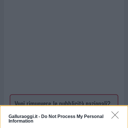
Vuoi rimuovere le pubblicità nazionali?
Puoi abbonarti a
soli € 1,10 al mese
Galluraoggi.it -
Do Not Process My Personal
Information
cliccando
qui