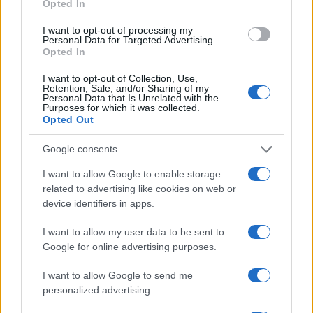
Opted In
I want to opt-out of processing my
Personal Data for Targeted Advertising.
Notizie in tempo reale?
Opted In
Entra nel canale telegram di
I want to opt-out of Collection, Use,
GalluraOggi.it
Retention, Sale, and/or Sharing of my
Personal Data that Is Unrelated with the
Purposes for which it was collected.
Opted Out
Google consents
Ricevi le nostre ultime news
I want to allow Google to enable storage
related to advertising like cookies on web or
da
Google News
device identifiers in apps.
I want to allow my user data to be sent to
Google for online advertising purposes.
Condividi l'articolo
I want to allow Google to send me
F
T
Pi
W
S
personalized advertising.
a
w
n
h
h