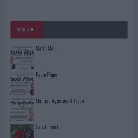
NECROLOGIE
Mario Malu
Paolo Pinna
Martina Agostina Diturco
I nostri cari