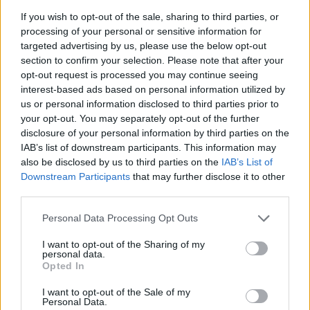
If you wish to opt-out of the sale, sharing to third parties, or
Sei già abbonato?
processing of your personal or sensitive information for
targeted advertising by us, please use the below opt-out
section to confirm your selection. Please note that after your
Puoi effettuare l'accesso andando nella
opt-out request is processed you may continue seeing
sezione
Login
dal menù del sito o
interest-based ads based on personal information utilized by
cliccando
qui
us or personal information disclosed to third parties prior to
your opt-out. You may separately opt-out of the further
disclosure of your personal information by third parties on the
IAB’s list of downstream participants. This information may
TEMI:
Coronavirus Gallura
Notizie Gallura
also be disclosed by us to third parties on the
IAB’s List of
Notizie Sardegna
Nuove Regole Green Pass
Downstream Participants
that may further disclose it to other
Nuove Regole Mascherine
Restrizioni Covid
third parties.
Stato Di Emergenza
Stato Di Emergenza Covid
Please note that this website/app uses one or more Google
Personal Data Processing Opt Outs
services and may gather and store information including but
Inviaci le tue segnalazioni,
not limited to your visit or usage behaviour. You may click to
I want to opt-out of the Sharing of my
i tuoi video e le tue foto
personal data.
grant or deny consent to Google and its third-party tags to
Opted In
Su WhatsApp al numero +39
use your data for below specified purposes in below Google
consent section.
345 356 7512
I want to opt-out of the Sale of my
Personal Data.