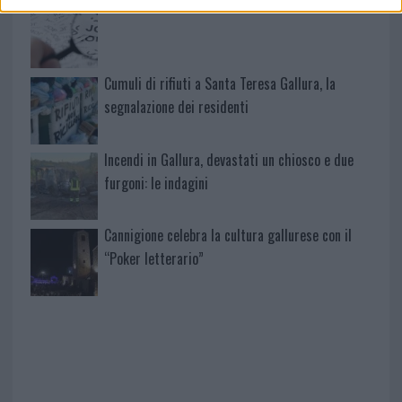
Le ultime offerte di lavoro a Olbia e in Gallura
Cumuli di rifiuti a Santa Teresa Gallura, la
segnalazione dei residenti
Incendi in Gallura, devastati un chiosco e due
furgoni: le indagini
Cannigione celebra la cultura gallurese con il
“Poker letterario”