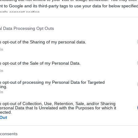
 to Google and its third-party tags to use your data for below specifi
azionali?
ogle consent section.
 mese
cliccando
qui
l Data Processing Opt Outs
o opt-out of the Sharing of my personal data.
In
do nella sezione
Login
dal menù del sito o
o opt-out of the Sale of my Personal Data.
In
to opt-out of processing my Personal Data for Targeted
ing.
osu
Notizie Gallura
Notizie Olbia
In
o opt-out of Collection, Use, Retention, Sale, and/or Sharing
ersonal Data that Is Unrelated with the Purposes for which it
lected.
lazioni, i tuoi video e le tue foto
Out
ro +39 345 356 7512
consents