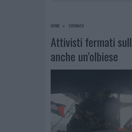
8 AGOSTO 2026
|
METEO OLBIA 9 AGOSTO, TEMPER
8 AGOSTO 2026
|
SALMO FINISCE IN OSPEDALE A CA
8 AGOSTO 2026
|
JOVANOTTI, GABRY PONTE E ALF
HOME
CRONACA
9 AGOSTO 2026
|
INCIDENTE SULLA STRADA PROVI
Attivisti fermati sull
anche un’olbiese