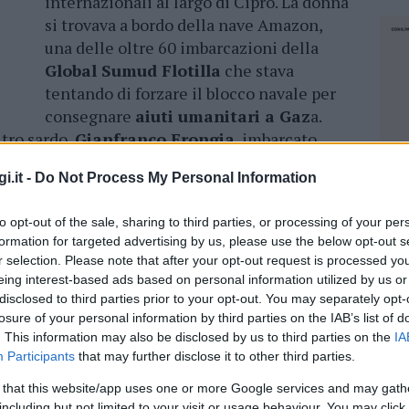
internazionali al largo di Cipro. La donna
si trovava a bordo della nave Amazon,
una delle oltre 60 imbarcazioni della
Global Sumud Flotilla
che stava
tentando di forzare il blocco navale per
consegnare
aiuti umanitari a Gaz
a.
ltro sardo,
Gianfranco Frongia
, imbarcato
i.it -
Do Not Process My Personal Information
to opt-out of the sale, sharing to third parties, or processing of your per
formation for targeted advertising by us, please use the below opt-out s
rnite dagli organizzatori e documentate via
r selection. Please note that after your opt-out request is processed y
stati costretti dalle forze di occupazione a fare
eing interest-based ads based on personal information utilized by us or
er essere interrogati, innescando l’immediata
disclosed to third parties prior to your opt-out. You may separately opt-
a Flotilla e l’intervento della Farnesina per
losure of your personal information by third parties on the IAB’s list of
. This information may also be disclosed by us to third parties on the
IA
ione di tutti i connazionali coinvolti
.
Participants
that may further disclose it to other third parties.
 that this website/app uses one or more Google services and may gath
NEC
including but not limited to your visit or usage behaviour. You may click 