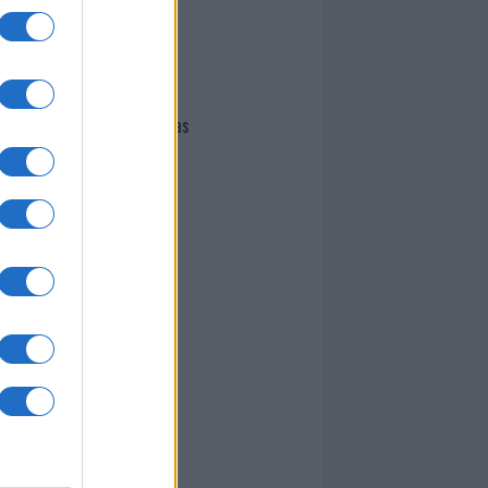
I nostri cari
Giovannimaria Cabras