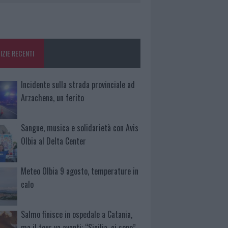
IZIE RECENTI
Incidente sulla strada provinciale ad
Arzachena, un ferito
Sangue, musica e solidarietà con Avis
Olbia al Delta Center
Meteo Olbia 9 agosto, temperature in
calo
Salmo finisce in ospedale a Catania,
ma il tour va avanti: “Sicilia, ci sono”