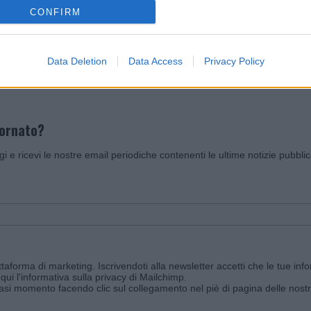
CONFIRM
Invia un Comunicato Stampa
|
Pubblicità
|
Segnala
Data Deletion
Data Access
Privacy Policy
iornato?
ggi e ricevi le nostre email periodiche contenenti le ultime notizie pubbli
aforma di marketing. Iscrivendoti alla newsletter accetti che le tue info
qui l'informativa sulla privacy di Mailchimp
.
siasi momento facendo clic sul collegamento nel piè di pagina delle nostr