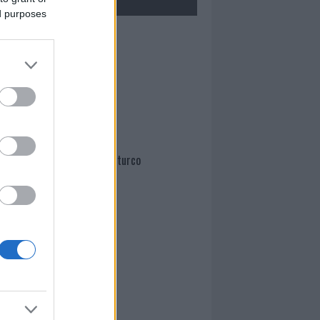
ed purposes
Mario Malu
Paolo Pinna
Martina Agostina Diturco
I nostri cari
I nostri cari