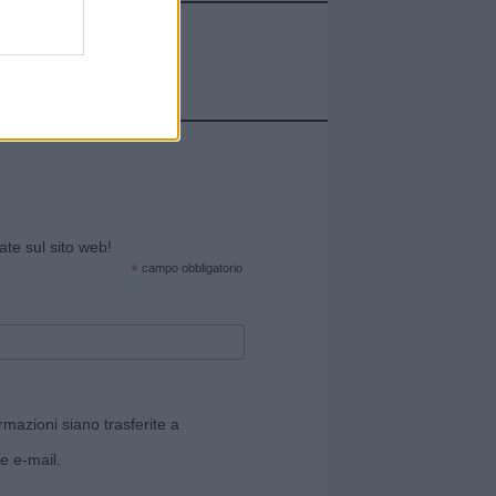
cate sul sito web!
*
campo obbligatorio
rmazioni siano trasferite a
e e-mail.