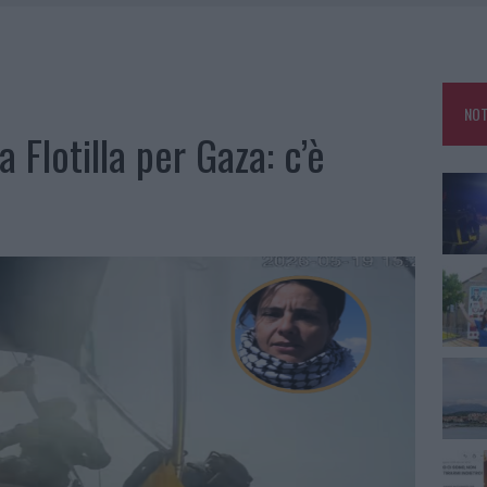
ATURE IN CALO
TANIA, MA IL TOUR VA AVANTI: “SICILIA, CI SONO”
A: OLBIA OMBELICO DEL MONDO PER UNA NOTTE
NOT
NCIALE AD ARZACHENA, UN FERITO
a Flotilla per Gaza: c’è