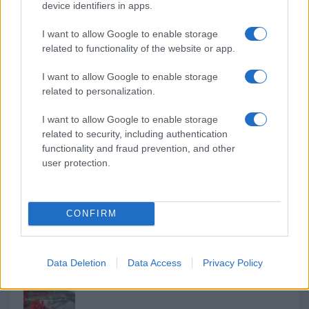
device identifiers in apps.
NECROLOGIE
I want to allow Google to enable storage
Mario Malu
related to functionality of the website or app.
I want to allow Google to enable storage
related to personalization.
Paolo Pinna
I want to allow Google to enable storage
related to security, including authentication
functionality and fraud prevention, and other
user protection.
Martina Agostina Diturco
CONFIRM
I nostri cari
Data Deletion
Data Access
Privacy Policy
I nostri cari