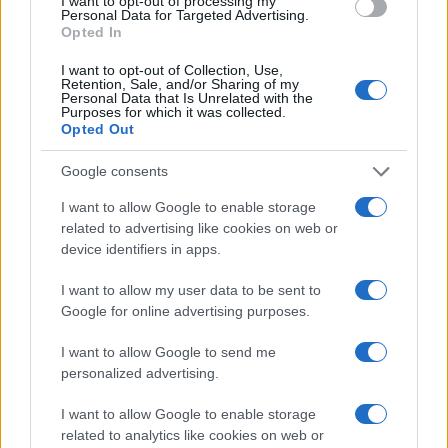
I want to opt-out of processing my
Porto Rotondo ospita la grande sfida della vela
Personal Data for Targeted Advertising.
nell’estate 2026
Opted In
I want to opt-out of Collection, Use,
Retention, Sale, and/or Sharing of my
Controlli all’aeroporto di Olbia, sequestrati
Personal Data that Is Unrelated with the
Purposes for which it was collected.
caviale e sabbia rubata
Opted Out
Google consents
Migliori cliniche di estetica medicale avanzata
in Europa: classifica dei 5 centri di riferimento
I want to allow Google to enable storage
pe…
related to advertising like cookies on web or
device identifiers in apps.
I want to allow my user data to be sent to
Google for online advertising purposes.
I want to allow Google to send me
personalized advertising.
I want to allow Google to enable storage
related to analytics like cookies on web or