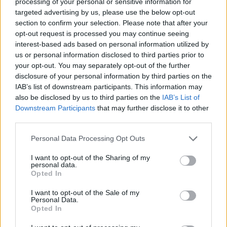
o
r
st
A
processing of your personal or sensitive information for
targeted advertising by us, please use the below opt-out
o
p
section to confirm your selection. Please note that after your
NOTIZIE RECENTI
k
p
opt-out request is processed you may continue seeing
interest-based ads based on personal information utilized by
us or personal information disclosed to third parties prior to
Raid nelle campagne di Berchidda, rischio per
your opt-out. You may separately opt-out of the further
la rete elettrica
disclosure of your personal information by third parties on the
IAB’s list of downstream participants. This information may
also be disclosed by us to third parties on the
IAB’s List of
Monte Pino, via i cancelli del cantiere: la Gallura
Downstream Participants
that may further disclose it to other
ritrova la strada
third parties.
Please note that this website/app uses one or more Google
Personal Data Processing Opt Outs
Nuovi stalli residenti a Palau, il Comune
services and may gather and store information including but
completa l’iter
not limited to your visit or usage behaviour. You may click to
I want to opt-out of the Sharing of my
personal data.
grant or deny consent to Google and its third-party tags to
Opted In
use your data for below specified purposes in below Google
Film internazionale, casting per comparse in
consent section.
I want to opt-out of the Sale of my
Personal Data.
Costa Smeralda
Opted In