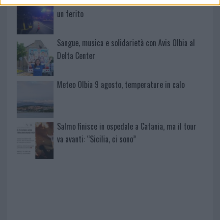
Incidente sulla strada provinciale ad Arzachena,
un ferito
Sangue, musica e solidarietà con Avis Olbia al
Delta Center
Meteo Olbia 9 agosto, temperature in calo
Salmo finisce in ospedale a Catania, ma il tour
va avanti: “Sicilia, ci sono”