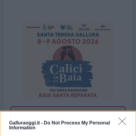
Vuoi rimuovere le pubblicità nazionali?
Galluraoggi.it -
Do Not Process My Personal
Information
Puoi abbonarti a
soli € 1,10 al mese