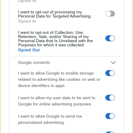
Opted In
I want to opt-out of processing my
Personal Data for Targeted Advertising.
Notizie in tempo reale?
Opted In
Entra nel canale telegram di
I want to opt-out of Collection, Use,
GalluraOggi.it
Retention, Sale, and/or Sharing of my
Personal Data that Is Unrelated with the
Purposes for which it was collected.
Opted Out
Google consents
Ricevi le nostre ultime news
I want to allow Google to enable storage
related to advertising like cookies on web or
da
Google News
device identifiers in apps.
I want to allow my user data to be sent to
Google for online advertising purposes.
Condividi l'articolo
I want to allow Google to send me
F
T
Pi
W
S
personalized advertising.
a
w
n
h
h