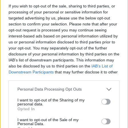
cliccando
qui
If you wish to opt-out of the sale, sharing to third parties, or
processing of your personal or sensitive information for
Sei già abbonato?
targeted advertising by us, please use the below opt-out
section to confirm your selection. Please note that after your
opt-out request is processed you may continue seeing
Puoi effettuare l'accesso andando nella
interest-based ads based on personal information utilized by
sezione
Login
dal menù del sito o
us or personal information disclosed to third parties prior to
cliccando
qui
your opt-out. You may separately opt-out of the further
disclosure of your personal information by third parties on the
IAB’s list of downstream participants. This information may
also be disclosed by us to third parties on the
IAB’s List of
TEMI:
Congresso Fdi Gallura
Fdi Gallura
Downstream Participants
that may further disclose it to other
Fratelli D'italia Olbia
Gigi Carbini
Notizie Olbia
third parties.
Paolo Truzzu
Truzzu Olbia
Please note that this website/app uses one or more Google
Personal Data Processing Opt Outs
services and may gather and store information including but
Inviaci le tue segnalazioni,
not limited to your visit or usage behaviour. You may click to
I want to opt-out of the Sharing of my
i tuoi video e le tue foto
personal data.
grant or deny consent to Google and its third-party tags to
Opted In
Su WhatsApp al numero +39
use your data for below specified purposes in below Google
345 356 7512
consent section.
I want to opt-out of the Sale of my
Personal Data.