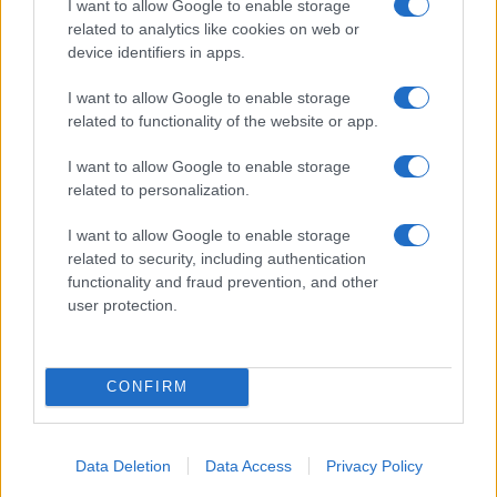
I want to allow Google to enable storage
ce
it
te
at
a
Articolo precedente
related to analytics like cookies on web or
b
te
re
s
re
device identifiers in apps.
Prossimo articolo
o
r
st
A
I want to allow Google to enable storage
o
p
related to functionality of the website or app.
NOTIZIE RECENTI
k
p
I want to allow Google to enable storage
related to personalization.
Controlli rafforzati in Costa Smeralda, 20
I want to allow Google to enable storage
arresti e 135 denunce
related to security, including authentication
functionality and fraud prevention, and other
user protection.
Tre milioni di euro dalla Provincia Gallura per
nuove aule nelle scuole di Olbia
CONFIRM
Incidente sulla provinciale 125, paura tra Olbia e
Arzachena
Data Deletion
Data Access
Privacy Policy