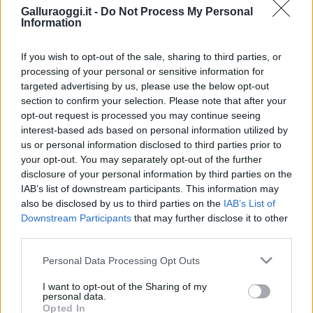
Galluraoggi.it -
Do Not Process My Personal
Information
Test tunnel Olbia: rampe chiuse ancora fino a
fine agosto
If you wish to opt-out of the sale, sharing to third parties, or
processing of your personal or sensitive information for
Aggius conquista la classifica delle mete più
targeted advertising by us, please use the below opt-out
section to confirm your selection. Please note that after your
amate dell’estate 2026
opt-out request is processed you may continue seeing
interest-based ads based on personal information utilized by
Nuovi posti auto in via La Marmora, parcheggio
us or personal information disclosed to third parties prior to
your opt-out. You may separately opt-out of the further
provvisorio a La Maddalena
disclosure of your personal information by third parties on the
IAB’s list of downstream participants. This information may
Allarme truffe a Berchidda, falsi incaricati
also be disclosed by us to third parties on the
IAB’s List of
Downstream Participants
that may further disclose it to other
bussano alle porte
third parties.
Please note that this website/app uses one or more Google
Personal Data Processing Opt Outs
Notre-Dame de Paris conquista Olbia, la prima
services and may gather and store information including but
al Molo Brin è un successo
not limited to your visit or usage behaviour. You may click to
I want to opt-out of the Sharing of my
personal data.
grant or deny consent to Google and its third-party tags to
Opted In