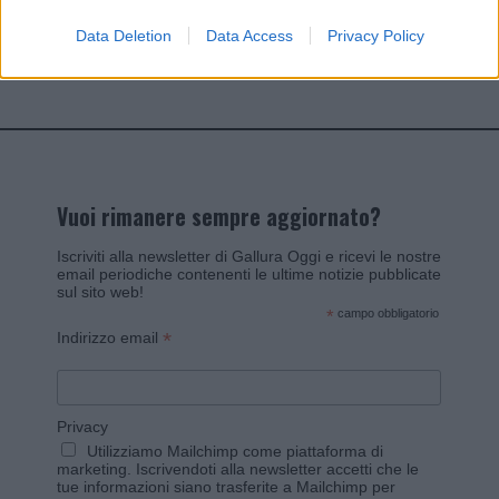
Data Deletion
Data Access
Privacy Policy
Invia un Comunicato Stampa
|
Pubblicità
|
Segnala
Vuoi rimanere sempre aggiornato?
Iscriviti alla newsletter di Gallura Oggi e ricevi le nostre
email periodiche contenenti le ultime notizie pubblicate
sul sito web!
*
campo obbligatorio
*
Indirizzo email
Privacy
Utilizziamo Mailchimp come piattaforma di
marketing. Iscrivendoti alla newsletter accetti che le
tue informazioni siano trasferite a Mailchimp per