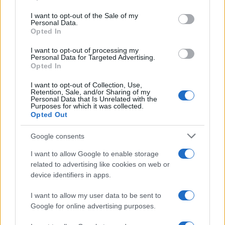
use your data for below specified purposes in below Google
consent section.
I want to opt-out of the Sale of my
Personal Data.
Opted In
I want to opt-out of processing my
Personal Data for Targeted Advertising.
Opted In
I want to opt-out of Collection, Use,
Retention, Sale, and/or Sharing of my
Personal Data that Is Unrelated with the
NECROLOGIE
Purposes for which it was collected.
Opted Out
Mario Malu
Google consents
I want to allow Google to enable storage
related to advertising like cookies on web or
device identifiers in apps.
Paolo Pinna
I want to allow my user data to be sent to
Google for online advertising purposes.
Martina Agostina Diturco