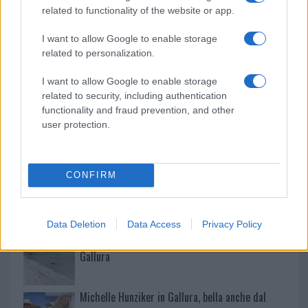
Giorgia Meloni a La Maddalena, la vicesindaco:
related to functionality of the website or app.
“Orgoglio e discrezione per visita privata̶…
I want to allow Google to enable storage
related to personalization.
Incendio nella notte a Olbia, a fuoco due furgoni
I want to allow Google to enable storage
related to security, including authentication
functionality and fraud prevention, and other
A fuoco un deposito con bombole, intervento dei
user protection.
vigili del fuoco a Rudalza
CONFIRM
Ristorante distrutto dalle fiamme a La
Maddalena, incendio a Monti d’à rena
Data Deletion
Data Access
Privacy Policy
Le previsioni meteo per il weekend a Olbia e in
Gallura
Michelle Hunziker in Gallura, bella anche dal