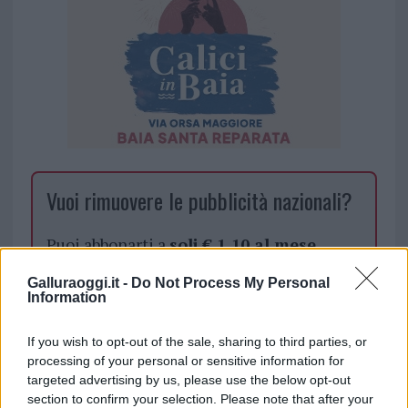
Vuoi rimuovere le pubblicità nazionali?
Puoi abbonarti a
soli € 1,10 al mese
cliccando
qui
Galluraoggi.it -
Do Not Process My Personal
Information
Sei già abbonato?
If you wish to opt-out of the sale, sharing to third parties, or
processing of your personal or sensitive information for
Puoi effettuare l'accesso andando nella
targeted advertising by us, please use the below opt-out
sezione
Login
dal menù del sito o
section to confirm your selection. Please note that after your