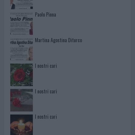
Paolo Pinna
Martina Agostina Diturco
I nostri cari
I nostri cari
I nostri cari