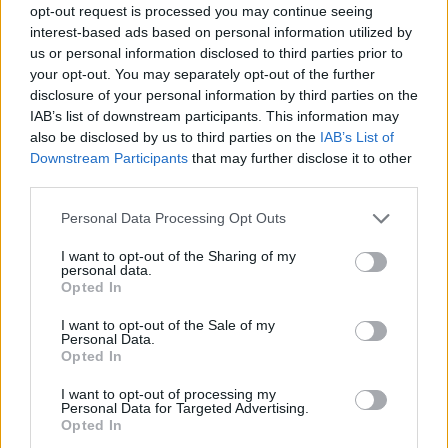
cliccando
qui
opt-out request is processed you may continue seeing
interest-based ads based on personal information utilized by
us or personal information disclosed to third parties prior to
your opt-out. You may separately opt-out of the further
TEMI:
Aste 2022
Case All'asta 2022
disclosure of your personal information by third parties on the
Dati Aste 2022
IAB’s list of downstream participants. This information may
also be disclosed by us to third parties on the
IAB’s List of
Notizie in tempo reale?
Downstream Participants
that may further disclose it to other
Entra nel canale telegram di
third parties.
GalluraOggi.it
Please note that this website/app uses one or more Google
Personal Data Processing Opt Outs
services and may gather and store information including but
not limited to your visit or usage behaviour. You may click to
I want to opt-out of the Sharing of my
personal data.
grant or deny consent to Google and its third-party tags to
Opted In
Inviaci le tue segnalazioni,
use your data for below specified purposes in below Google
consent section.
i tuoi video e le tue foto
I want to opt-out of the Sale of my
Personal Data.
Su WhatsApp al numero +39
Opted In
345 356 7512
I want to opt-out of processing my
Personal Data for Targeted Advertising.
Opted In