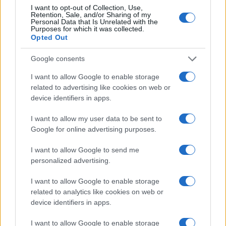
I want to opt-out of Collection, Use,
Retention, Sale, and/or Sharing of my
Ricevi le nostre ultime news
Personal Data that Is Unrelated with the
Purposes for which it was collected.
Opted Out
da
Google News
Google consents
I want to allow Google to enable storage
Condividi l'articolo
related to advertising like cookies on web or
device identifiers in apps.
F
T
Pi
W
S
I want to allow my user data to be sent to
a
w
n
h
h
Google for online advertising purposes.
ce
it
te
at
a
Articolo precedente
I want to allow Google to send me
b
te
re
s
re
Prossimo articolo
personalized advertising.
o
r
st
A
I want to allow Google to enable storage
o
p
related to analytics like cookies on web or
NOTIZIE RECENTI
k
p
device identifiers in apps.
I want to allow Google to enable storage