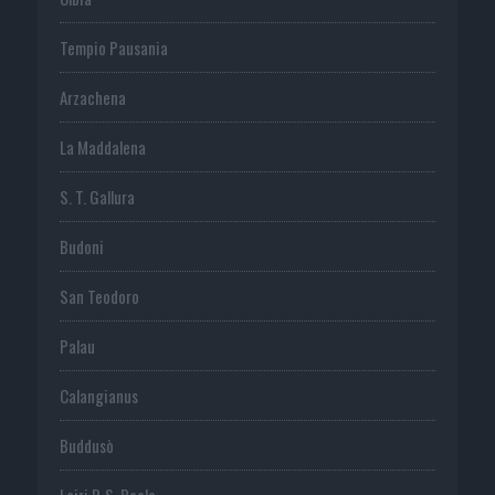
Tempio Pausania
Arzachena
La Maddalena
S. T. Gallura
Budoni
San Teodoro
Palau
Calangianus
Buddusò
Loiri P. S. Paolo