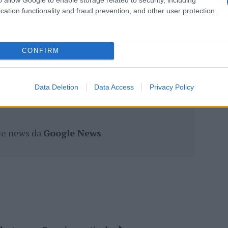
gram di GalluraOggi.it
cation functionality and fraud prevention, and other user protection.
CONFIRM
lazioni, i tuoi video e le tue foto
ro +39 345 356 7512
Data Deletion
Data Access
Privacy Policy
ime news da
Google News