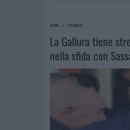
9 AGOSTO 2026
|
INCIDENTE SULLA PROVINCIALE 1
9 AGOSTO 2026
|
INCIDENTE SULLA STRADA PROVI
8 AGOSTO 2026
|
SANGUE, MUSICA E SOLIDARIETÀ 
HOME
CRONACA
9 AGOSTO 2026
|
CONTROLLI RAFFORZATI IN COST
La Gallura tiene str
nella sfida con Sass