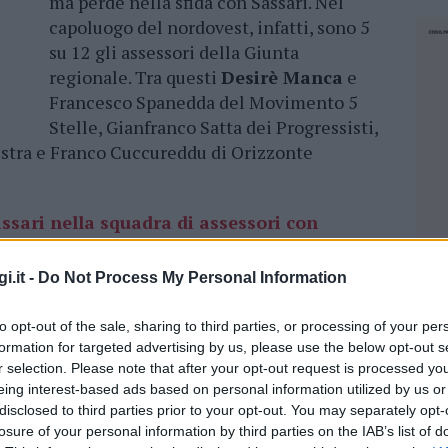
ma perde nella sfida con Sassari. Nel
capoluogo del nordovest, infatti, sono 5
su 12 gli assessori della Giunta
regionale. Tra questi
Desirè Manca
e
Francesco Spanedda del Movimento 5
Stelle, Gianfranco Satta dei Progressisti,
istra e Franco Cuccureddu di Orizzonte
ssari nella squadra di assessori con
i.it -
Do Not Process My Personal Information
e da Fasolino
il tavolo di chiusura
mazione territoriale “Monte Acuto, Riviera di
to opt-out of the sale, sharing to third parties, or processing of your per
formation for targeted advertising by us, please use the below opt-out s
ella Sardegna”, che ha destinato
20 milioni di
r selection. Please note that after your opt-out request is processed y
erchidda, Budduso’, Monti, Oschiri, Padru,
eing interest-based ads based on personal information utilized by us or
n Teodoro e Golfo Aranci.
disclosed to third parties prior to your opt-out. You may separately opt-
losure of your personal information by third parties on the IAB’s list of
NEC
o aggiuntivo
del progetto di sviluppo “La città