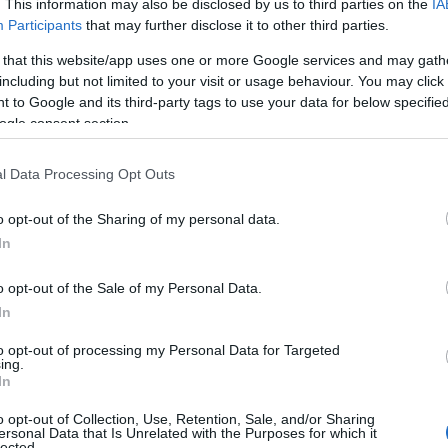
. This information may also be disclosed by us to third parties on the
IA
lioni aggiuntivi che premiano il gran lavoro
Participants
that may further disclose it to other third parties.
ntu, Badesi, Bortigiadas, Calangianus,
 that this website/app uses one or more Google services and may gath
 di Gallura, Tempio Pausania, Viddalba, Trinità
including but not limited to your visit or usage behaviour. You may click 
 Maddalena, Palau, Telti, Sant’Antonio di
 to Google and its third-party tags to use your data for below specifi
tà e la
competitività dei loro territori
.
ogle consent section.
: Meloni al Bilancio e un maddalenino
l Data Processing Opt Outs
o opt-out of the Sharing of my personal data.
In
ione di bilancio
da oltre un miliardo di euro
ento per il fondo unico, 20 milioni per la
o opt-out of the Sale of my Personal Data.
er le compagnie barracellari per l’acquisto di
In
ontributi per gli enti locali
, 46 milioni per la
, 10 milioni per scorrimento “bando t3 aiuti
to opt-out of processing my Personal Data for Targeted
ing.
,
150 milioni per lavori pubblici
, 50 milioni
In
 lavoro, 15 milioni al fondo resisto, 14 milioni
o opt-out of Collection, Use, Retention, Sale, and/or Sharing
r l’istruzione, 6 milioni per l’edilizia
ersonal Data that Is Unrelated with the Purposes for which it
lected.