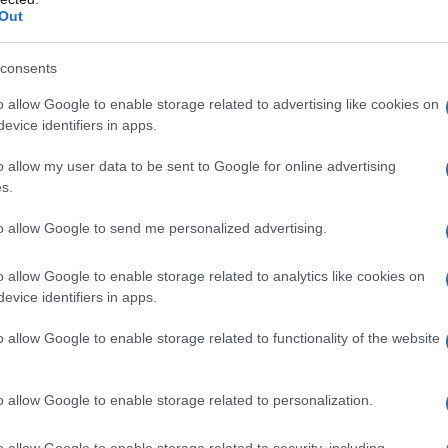
à,
80 milioni per i trasporti
, 50 milioni per
Out
consents
o allow Google to enable storage related to advertising like cookies on
evice identifiers in apps.
azionali?
o allow my user data to be sent to Google for online advertising
 mese
cliccando
qui
s.
to allow Google to send me personalized advertising.
o allow Google to enable storage related to analytics like cookies on
do nella sezione
Login
dal menù del sito o
evice identifiers in apps.
o allow Google to enable storage related to functionality of the website
Meloni
Notizie Gallura
o allow Google to enable storage related to personalization.
eale?
o allow Google to enable storage related to security, including