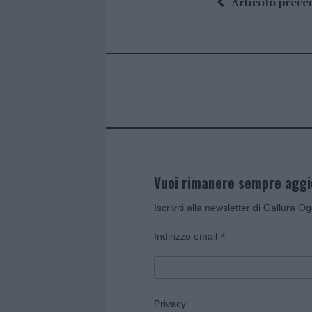
Articolo prece
b
te
re
s
re
o
r
st
A
o
p
k
p
Vuoi rimanere sempre agg
Iscriviti alla newsletter di Gallura O
*
Indirizzo email
Privacy