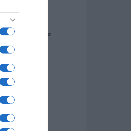
I nostri cari
Giovannimaria Cabras