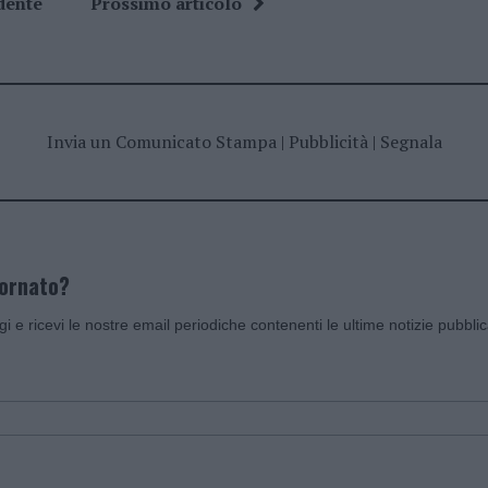
dente
Prossimo articolo
Invia un Comunicato Stampa
|
Pubblicità
|
Segnala
iornato?
ggi e ricevi le nostre email periodiche contenenti le ultime notizie pubbli