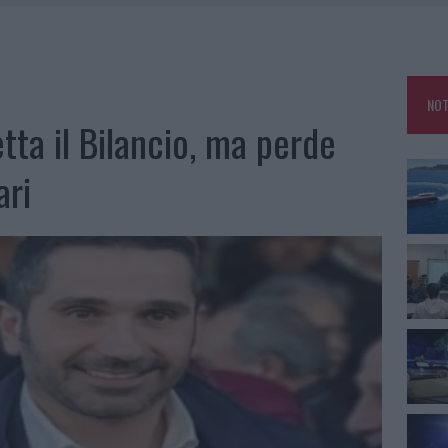
25, PAURA TRA OLBIA E ARZACHENA
NCIALE AD ARZACHENA, UN FERITO
CON AVIS OLBIA AL DELTA CENTER
NOT
A SMERALDA, 20 ARRESTI E 135 DENUNCE
etta il Bilancio, ma perde
ari