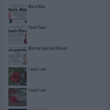
Mario Malu
Paolo Pinna
Martina Agostina Diturco
I nostri cari
I nostri cari