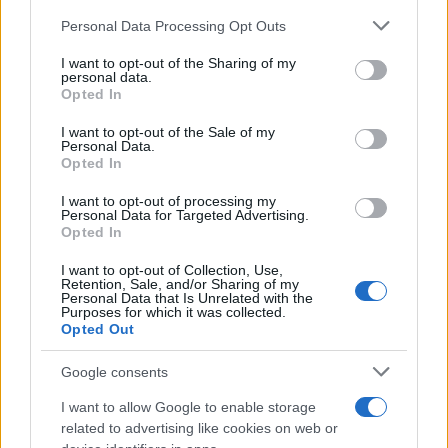
Puoi effettuare l'accesso andando nella
Please note that this website/app uses one or more Google
Personal Data Processing Opt Outs
sezione
Login
dal menù del sito o
services and may gather and store information including but
cliccando
qui
not limited to your visit or usage behaviour. You may click to
I want to opt-out of the Sharing of my
personal data.
grant or deny consent to Google and its third-party tags to
Opted In
use your data for below specified purposes in below Google
consent section.
I want to opt-out of the Sale of my
TEMI:
Lu Carrasciali Timpiesu
Personal Data.
Opted In
Notizie Tempio Pausania
I want to opt-out of processing my
Inviaci le tue segnalazioni,
Personal Data for Targeted Advertising.
Opted In
i tuoi video e le tue foto
Su WhatsApp al numero +39
I want to opt-out of Collection, Use,
Retention, Sale, and/or Sharing of my
345 356 7512
Personal Data that Is Unrelated with the
Purposes for which it was collected.
Opted Out
Google consents
Notizie in tempo reale?
I want to allow Google to enable storage
Entra nel canale telegram di
related to advertising like cookies on web or
GalluraOggi.it