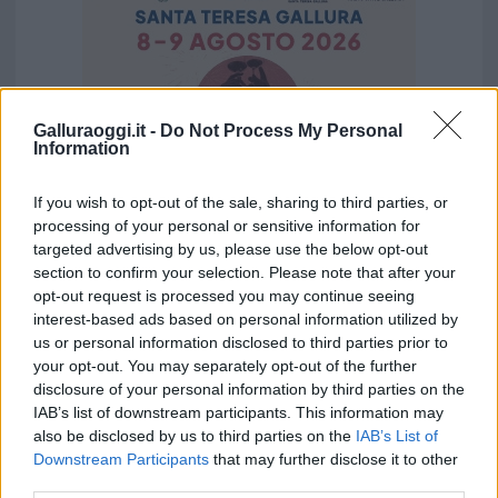
Galluraoggi.it -
Do Not Process My Personal
Information
If you wish to opt-out of the sale, sharing to third parties, or
processing of your personal or sensitive information for
targeted advertising by us, please use the below opt-out
section to confirm your selection. Please note that after your
opt-out request is processed you may continue seeing
Vuoi rimuovere le pubblicità nazionali?
interest-based ads based on personal information utilized by
us or personal information disclosed to third parties prior to
Puoi abbonarti a
soli € 1,10 al mese
your opt-out. You may separately opt-out of the further
disclosure of your personal information by third parties on the
cliccando
qui
IAB’s list of downstream participants. This information may
also be disclosed by us to third parties on the
IAB’s List of
Sei già abbonato?
Downstream Participants
that may further disclose it to other
third parties.