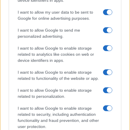
device identifiers in apps.
I want to allow my user data to be sent to
Google for online advertising purposes.
Ricevi le nostre ultime news
I want to allow Google to send me
personalized advertising.
da
Google News
I want to allow Google to enable storage
related to analytics like cookies on web or
device identifiers in apps.
Condividi l'articolo
I want to allow Google to enable storage
F
T
Pi
W
S
related to functionality of the website or app.
a
w
n
h
h
I want to allow Google to enable storage
related to personalization.
ce
it
te
at
a
Articolo precedente
b
te
re
s
re
Prossimo articolo
I want to allow Google to enable storage
related to security, including authentication
o
r
st
A
functionality and fraud prevention, and other
o
p
user protection.