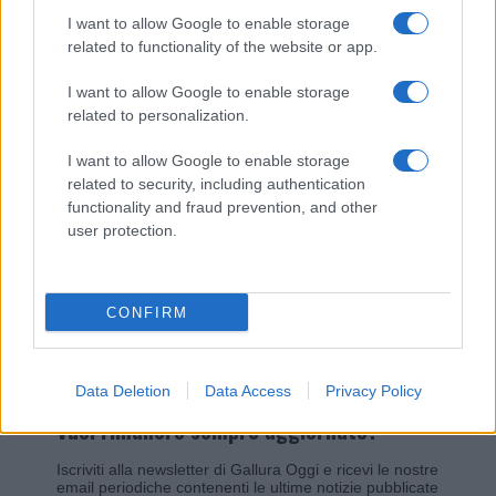
I want to allow Google to enable storage
related to functionality of the website or app.
Giovannimaria Cabras
I want to allow Google to enable storage
related to personalization.
I want to allow Google to enable storage
related to security, including authentication
functionality and fraud prevention, and other
user protection.
Invia un Comunicato Stampa
|
Pubblicità
|
Segnala
CONFIRM
Data Deletion
Data Access
Privacy Policy
Vuoi rimanere sempre aggiornato?
Iscriviti alla newsletter di Gallura Oggi e ricevi le nostre
email periodiche contenenti le ultime notizie pubblicate