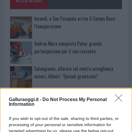
NOTIZIE RECENTI
k
p
Incendi, a San Pasquale arriva il Campo Base:
l’inaugurazione
Andrea Mura conquista Palau: grande
partecipazione per il suo racconto
Calangianus, allarme sul centro accoglienza
minori, Albieri: “Episodi gravissimi”
Gallura, finti clienti svuotano le suite: furto da
Galluraoggi.it -
Do Not Process My Personal
50mila nel resort
Information
Meteo Olbia 7 agosto, sole e caldo tornano
If you wish to opt-out of the sale, sharing to third parties, or
processing of your personal or sensitive information for
protagonisti
targeted advertising by us, please use the below opt-out