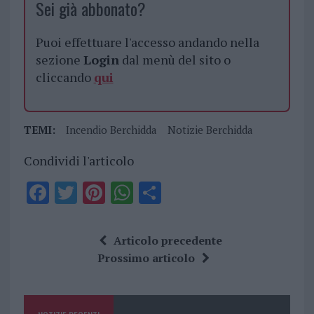
Sei già abbonato?
Puoi effettuare l'accesso andando nella
sezione
Login
dal menù del sito o
cliccando
qui
TEMI:
Incendio Berchidda
Notizie Berchidda
Condividi l'articolo
F
T
Pi
W
S
a
w
n
h
h
ce
it
te
at
a
Articolo precedente
b
te
re
s
re
Prossimo articolo
o
r
st
A
o
p