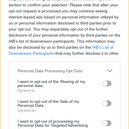
section to confirm your selection. Please note that after your
Test tunnel Olbia: rampe chiuse ancora fino a
opt-out request is processed you may continue seeing
interest-based ads based on personal information utilized by
fine agosto
us or personal information disclosed to third parties prior to
your opt-out. You may separately opt-out of the further
Aggius conquista la classifica delle mete più
disclosure of your personal information by third parties on the
IAB’s list of downstream participants. This information may
amate dell’estate 2026
also be disclosed by us to third parties on the
IAB’s List of
Downstream Participants
that may further disclose it to other
third parties.
Please note that this website/app uses one or more Google
Personal Data Processing Opt Outs
services and may gather and store information including but
not limited to your visit or usage behaviour. You may click to
I want to opt-out of the Sharing of my
personal data.
grant or deny consent to Google and its third-party tags to
Opted In
use your data for below specified purposes in below Google
consent section.
I want to opt-out of the Sale of my
Personal Data.
Opted In
NECROLOGIE
I want to opt-out of processing my
Personal Data for Targeted Advertising.