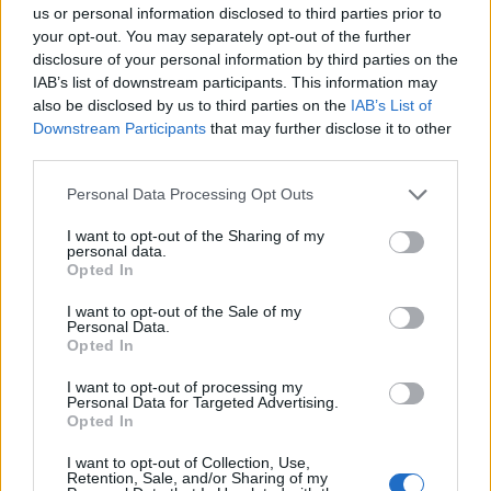
us or personal information disclosed to third parties prior to
Guasto Acqua Tempio
Notizie Tempio Pausania
your opt-out. You may separately opt-out of the further
disclosure of your personal information by third parties on the
Inviaci le tue segnalazioni,
IAB’s list of downstream participants. This information may
i tuoi video e le tue foto
also be disclosed by us to third parties on the
IAB’s List of
Su WhatsApp al numero +39
Downstream Participants
that may further disclose it to other
third parties.
345 356 7512
Please note that this website/app uses one or more Google
Personal Data Processing Opt Outs
services and may gather and store information including but
not limited to your visit or usage behaviour. You may click to
I want to opt-out of the Sharing of my
personal data.
grant or deny consent to Google and its third-party tags to
Notizie in tempo reale?
Opted In
use your data for below specified purposes in below Google
Entra nel canale telegram di
consent section.
I want to opt-out of the Sale of my
GalluraOggi.it
Personal Data.
Opted In
I want to opt-out of processing my
Personal Data for Targeted Advertising.
Opted In
Ricevi le nostre ultime news
I want to opt-out of Collection, Use,
Retention, Sale, and/or Sharing of my