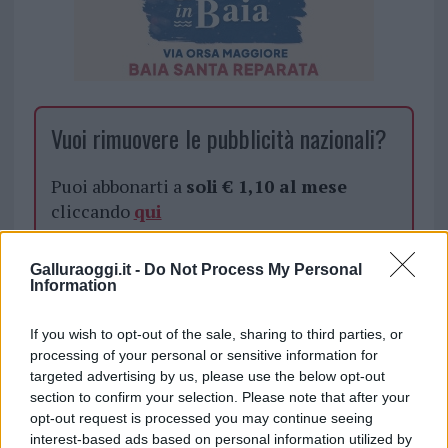
Vuoi rimuovere le pubblicità nazionali?
Puoi abbonarti a
soli € 1,10 al mese
cliccando
qui
Sei già abbonato?
Galluraoggi.it -
Do Not Process My Personal
Information
Puoi effettuare l'accesso andando nella
If you wish to opt-out of the sale, sharing to third parties, or
sezione
Login
dal menù del sito o
processing of your personal or sensitive information for
cliccando
qui
targeted advertising by us, please use the below opt-out
section to confirm your selection. Please note that after your
opt-out request is processed you may continue seeing
interest-based ads based on personal information utilized by
TEMI:
Guasto Abbanoa Tempio