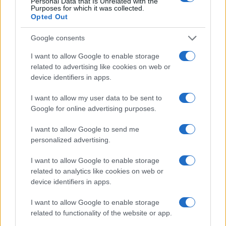
Personal Data that Is Unrelated with the
da
Google News
Purposes for which it was collected.
Opted Out
Google consents
Condividi l'articolo
I want to allow Google to enable storage
F
T
Pi
W
S
related to advertising like cookies on web or
device identifiers in apps.
a
w
n
h
h
ce
it
te
at
a
I want to allow my user data to be sent to
Articolo precedente
Google for online advertising purposes.
b
te
re
s
re
Prossimo articolo
o
r
st
A
I want to allow Google to send me
personalized advertising.
o
p
NOTIZIE RECENTI
k
p
I want to allow Google to enable storage
related to analytics like cookies on web or
device identifiers in apps.
Tre milioni di euro dalla Provincia Gallura per
nuove aule nelle scuole di Olbia
I want to allow Google to enable storage
related to functionality of the website or app.