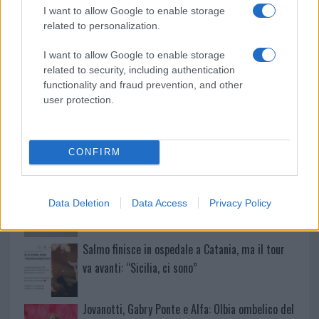
Incidente sulla provinciale 125, paura tra Olbia e
I want to allow Google to enable storage
Arzachena
related to personalization.
I want to allow Google to enable storage
Incidente sulla strada provinciale ad Arzachena,
related to security, including authentication
un ferito
functionality and fraud prevention, and other
user protection.
Sangue, musica e solidarietà con Avis Olbia al
Delta Center
CONFIRM
Meteo Olbia 9 agosto, temperature in calo
Data Deletion
Data Access
Privacy Policy
Salmo finisce in ospedale a Catania, ma il tour
va avanti: “Sicilia, ci sono”
Jovanotti, Gabry Ponte e Alfa: Olbia ombelico del