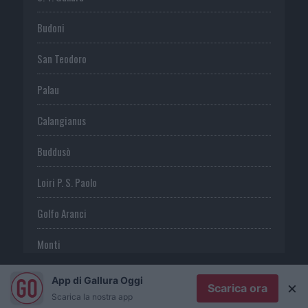
Budoni
San Teodoro
Palau
Calangianus
Buddusò
Loiri P. S. Paolo
Golfo Aranci
Monti
Telti
App di Gallura Oggi
×
Scarica ora
Scarica la nostra app
S. Antonio di G.