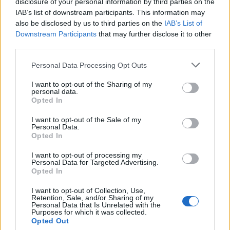
disclosure of your personal information by third parties on the
IAB’s list of downstream participants. This information may
also be disclosed by us to third parties on the
IAB’s List of
Downstream Participants
that may further disclose it to other
third parties.
Please note that this website/app uses one or more Google
Personal Data Processing Opt Outs
services and may gather and store information including but
not limited to your visit or usage behaviour. You may click to
I want to opt-out of the Sharing of my
NECROLOGIE
personal data.
grant or deny consent to Google and its third-party tags to
Opted In
use your data for below specified purposes in below Google
Mario Malu
consent section.
I want to opt-out of the Sale of my
Personal Data.
Opted In
I want to opt-out of processing my
Paolo Pinna
Personal Data for Targeted Advertising.
Opted In
I want to opt-out of Collection, Use,
Retention, Sale, and/or Sharing of my
Martina Agostina Diturco
Personal Data that Is Unrelated with the
Purposes for which it was collected.
Opted Out