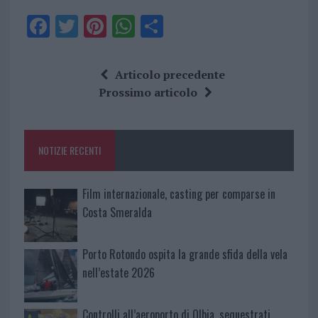
F
T
Pi
W
S
a
w
n
h
h
ce
it
te
at
a
Articolo precedente
b
te
re
s
re
Prossimo articolo
o
r
st
A
o
p
NOTIZIE RECENTI
k
p
Film internazionale, casting per comparse in
Costa Smeralda
Porto Rotondo ospita la grande sfida della vela
nell’estate 2026
Controlli all’aeroporto di Olbia, sequestrati