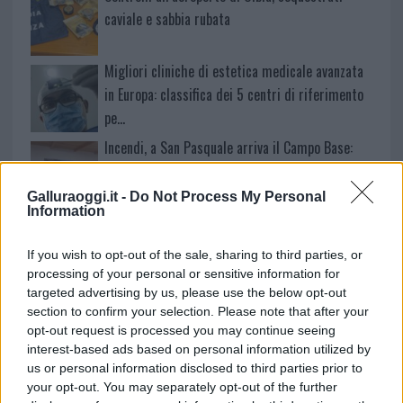
caviale e sabbia rubata
Migliori cliniche di estetica medicale avanzata
in Europa: classifica dei 5 centri di riferimento
pe…
Incendi, a San Pasquale arriva il Campo Base:
l’inaugurazione
Galluraoggi.it -
Do Not Process My Personal
Information
Andrea Mura conquista Palau: grande
partecipazione per il suo racconto
If you wish to opt-out of the sale, sharing to third parties, or
processing of your personal or sensitive information for
targeted advertising by us, please use the below opt-out
Calangianus, allarme sul centro accoglienza
section to confirm your selection. Please note that after your
minori, Albieri: “Episodi gravissimi”
opt-out request is processed you may continue seeing
interest-based ads based on personal information utilized by
us or personal information disclosed to third parties prior to
your opt-out. You may separately opt-out of the further