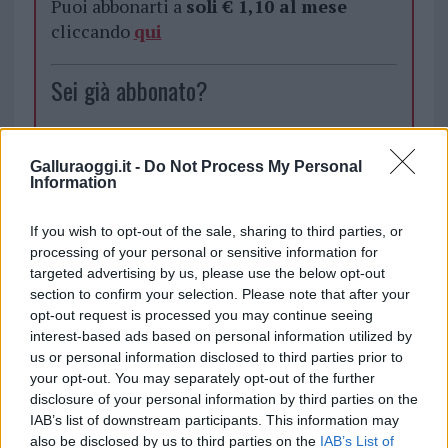
Puoi abbonarti a
soli € 1,10 al mese
cliccando
qui
Sei già abbonato?
Puoi effettuare l'accesso andando nella
sezione
Login
dal menù del sito o
Galluraoggi.it -
Do Not Process My Personal
Information
cliccando
qui
If you wish to opt-out of the sale, sharing to third parties, or
processing of your personal or sensitive information for
TEMI:
Notizie Olbia
Scuola Media Pais Olbia
targeted advertising by us, please use the below opt-out
section to confirm your selection. Please note that after your
Inviaci le tue segnalazioni,
opt-out request is processed you may continue seeing
i tuoi video e le tue foto
interest-based ads based on personal information utilized by
us or personal information disclosed to third parties prior to
Su WhatsApp al numero +39
your opt-out. You may separately opt-out of the further
345 356 7512
disclosure of your personal information by third parties on the
IAB’s list of downstream participants. This information may
also be disclosed by us to third parties on the
IAB’s List of