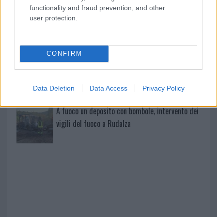
mondo per una notte
functionality and fraud prevention, and other
user protection.
Giorgia Meloni a La Maddalena, la vicesindaco:
“Orgoglio e discrezione per visita privata̶…
CONFIRM
Incendio nella notte a Olbia, a fuoco due furgoni
Data Deletion
Data Access
Privacy Policy
A fuoco un deposito con bombole, intervento dei
vigili del fuoco a Rudalza