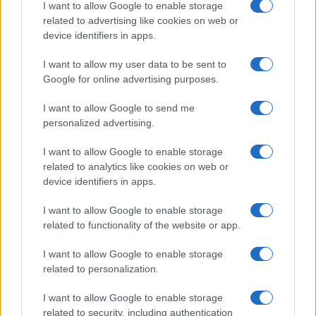
I want to allow Google to enable storage
b
te
re
s
re
Prossimo articolo
related to advertising like cookies on web or
o
r
st
A
device identifiers in apps.
o
p
I want to allow my user data to be sent to
NOTIZIE RECENTI
k
p
Google for online advertising purposes.
I want to allow Google to send me
Sangue, musica e solidarietà con Avis Olbia al
personalized advertising.
Delta Center
I want to allow Google to enable storage
related to analytics like cookies on web or
Meteo Olbia 9 agosto, temperature in calo
device identifiers in apps.
I want to allow Google to enable storage
related to functionality of the website or app.
Salmo finisce in ospedale a Catania, ma il tour
I want to allow Google to enable storage
va avanti: “Sicilia, ci sono”
related to personalization.
Jovanotti, Gabry Ponte e Alfa: Olbia ombelico del
I want to allow Google to enable storage
related to security, including authentication