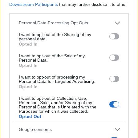
Downstream Participants
that may further disclose it to other
Notizie in tempo reale?
third parties.
Entra nel canale telegram di
Please note that this website/app uses one or more Google
Personal Data Processing Opt Outs
GalluraOggi.it
services and may gather and store information including but
not limited to your visit or usage behaviour. You may click to
I want to opt-out of the Sharing of my
personal data.
grant or deny consent to Google and its third-party tags to
Opted In
use your data for below specified purposes in below Google
consent section.
I want to opt-out of the Sale of my
Personal Data.
Ricevi le nostre ultime news
Opted In
I want to opt-out of processing my
da
Google News
Personal Data for Targeted Advertising.
Opted In
I want to opt-out of Collection, Use,
Condividi l'articolo
Retention, Sale, and/or Sharing of my
Personal Data that Is Unrelated with the
Purposes for which it was collected.
F
T
Pi
W
S
Opted Out
a
w
n
h
h
Google consents
ce
it
te
at
a
Articolo precedente