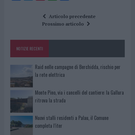
a
w
n
h
h
ce
it
te
at
a
Articolo precedente
b
te
re
s
re
Prossimo articolo
o
r
st
A
o
p
NOTIZIE RECENTI
k
p
Raid nelle campagne di Berchidda, rischio per
la rete elettrica
Monte Pino, via i cancelli del cantiere: la Gallura
ritrova la strada
Nuovi stalli residenti a Palau, il Comune
completa l’iter