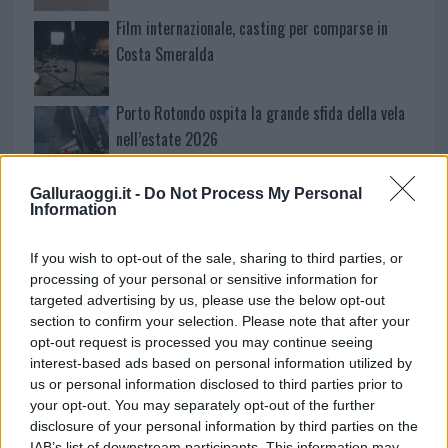
Film internazionale, casting per comparse in
Costa Smeralda
Porto Rotondo ospita la grande sfida della vela
nell’estate 2026
Galluraoggi.it -
Do Not Process My Personal
Controlli all’aeroporto di Olbia, sequestrati
Information
caviale e sabbia rubata
If you wish to opt-out of the sale, sharing to third parties, or
processing of your personal or sensitive information for
Migliori cliniche di estetica medicale avanzata
targeted advertising by us, please use the below opt-out
in Europa: classifica dei 5 centri di riferimento
section to confirm your selection. Please note that after your
pe…
opt-out request is processed you may continue seeing
interest-based ads based on personal information utilized by
us or personal information disclosed to third parties prior to
your opt-out. You may separately opt-out of the further
disclosure of your personal information by third parties on the
IAB’s list of downstream participants. This information may