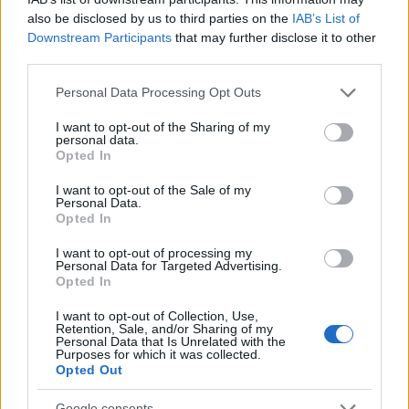
also be disclosed by us to third parties on the
IAB’s List of
Downstream Participants
that may further disclose it to other
third parties.
Please note that this website/app uses one or more Google
Personal Data Processing Opt Outs
NECROLOGIE
services and may gather and store information including but
not limited to your visit or usage behaviour. You may click to
I want to opt-out of the Sharing of my
personal data.
grant or deny consent to Google and its third-party tags to
Opted In
Mario Malu
use your data for below specified purposes in below Google
consent section.
I want to opt-out of the Sale of my
Personal Data.
Opted In
Paolo Pinna
I want to opt-out of processing my
Personal Data for Targeted Advertising.
Opted In
Martina Agostina Diturco
I want to opt-out of Collection, Use,
Retention, Sale, and/or Sharing of my
Personal Data that Is Unrelated with the
Purposes for which it was collected.
Opted Out
I nostri cari
Google consents