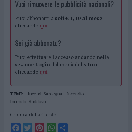
Vuoi rimuovere le pubblicità nazionali?
Puoi abbonarti a
soli € 1,10 al mese
cliccando
qui
Sei già abbonato?
Puoi effettuare l'accesso andando nella
sezione
Login
dal menù del sito o
cliccando
qui
TEMI:
Incendi Sardegna
Incendio
Incendio Buddusó
Condividi l'articolo
F
T
Pi
W
S