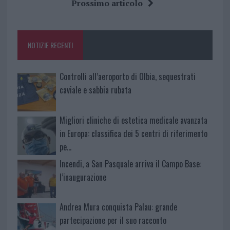
b
te
re
s
re
Prossimo articolo
o
r
st
A
o
p
NOTIZIE RECENTI
k
p
Controlli all’aeroporto di Olbia, sequestrati
caviale e sabbia rubata
Migliori cliniche di estetica medicale avanzata
in Europa: classifica dei 5 centri di riferimento
pe…
Incendi, a San Pasquale arriva il Campo Base:
l’inaugurazione
Andrea Mura conquista Palau: grande
partecipazione per il suo racconto