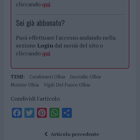
cliccando
qui
Sei già abbonato?
Puoi effettuare l'accesso andando nella
sezione
Login
dal menù del sito o
cliccando
qui
TEMI:
Carabinieri Olbia
Incendio Olbia
Notizie Olbia
Vigili Del Fuoco Olbia
Condividi l'articolo
F
T
Pi
W
S
a
w
n
h
h
ce
it
te
at
a
Articolo precedente