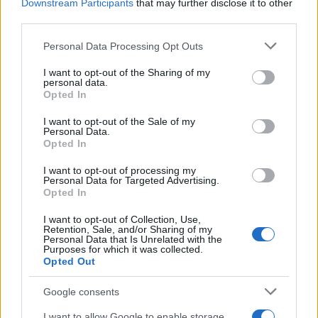
Downstream Participants
that may further disclose it to other
third parties.
NECROLOGIE
Please note that this website/app uses one or more Google
Personal Data Processing Opt Outs
services and may gather and store information including but
Mario Malu
not limited to your visit or usage behaviour. You may click to
I want to opt-out of the Sharing of my
personal data.
grant or deny consent to Google and its third-party tags to
Opted In
use your data for below specified purposes in below Google
consent section.
I want to opt-out of the Sale of my
Personal Data.
Paolo Pinna
Opted In
I want to opt-out of processing my
Personal Data for Targeted Advertising.
Martina Agostina Diturco
Opted In
I want to opt-out of Collection, Use,
Retention, Sale, and/or Sharing of my
Personal Data that Is Unrelated with the
Purposes for which it was collected.
I nostri cari
Opted Out
Google consents
I nostri cari
I want to allow Google to enable storage