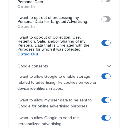
F
T
Pi
W
S
Personal Data.
a
w
n
h
h
Opted In
ce
it
te
at
a
I want to opt-out of processing my
Articolo precedente
Personal Data for Targeted Advertising.
b
te
re
s
re
Opted In
Prossimo articolo
o
r
st
A
I want to opt-out of Collection, Use,
Retention, Sale, and/or Sharing of my
o
p
Personal Data that Is Unrelated with the
Purposes for which it was collected.
NOTIZIE RECENTI
k
p
Opted Out
Google consents
Le previsioni meteo per il weekend a Olbia e in
Gallura
I want to allow Google to enable storage
related to advertising like cookies on web or
device identifiers in apps.
Michelle Hunziker in Gallura, bella anche dal
vivo: un amico vip svela come fa
I want to allow my user data to be sent to
Google for online advertising purposes.
Calangianus, dopo le polemiche il centro
I want to allow Google to send me
accoglienza minori chiude
personalized advertising.