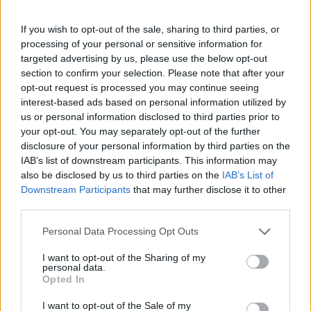
345 356 7512
If you wish to opt-out of the sale, sharing to third parties, or
processing of your personal or sensitive information for
targeted advertising by us, please use the below opt-out
Notizie in tempo reale?
section to confirm your selection. Please note that after your
opt-out request is processed you may continue seeing
Entra nel canale telegram di
interest-based ads based on personal information utilized by
GalluraOggi.it
us or personal information disclosed to third parties prior to
your opt-out. You may separately opt-out of the further
disclosure of your personal information by third parties on the
IAB’s list of downstream participants. This information may
also be disclosed by us to third parties on the
IAB’s List of
Ricevi le nostre ultime news
Downstream Participants
that may further disclose it to other
third parties.
da
Google News
Please note that this website/app uses one or more Google
Personal Data Processing Opt Outs
services and may gather and store information including but
not limited to your visit or usage behaviour. You may click to
I want to opt-out of the Sharing of my
personal data.
grant or deny consent to Google and its third-party tags to
Condividi l'articolo
Opted In
use your data for below specified purposes in below Google
consent section.
I want to opt-out of the Sale of my