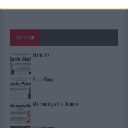
NECROLOGIE
Mario Malu
Paolo Pinna
Martina Agostina Diturco
I nostri cari