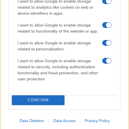
Olbia, divieto di sosta contro spaccio e degrado:
I want to allow Google to enable storage
esplode la protesta
related to analytics like cookies on web or
device identifiers in apps.
Pausa caffè impeccabile: come scegliere la
I want to allow Google to enable storage
soluzione ideale per la casa e l’ufficio
related to functionality of the website or app.
I want to allow Google to enable storage
Monte Pino, la fine di un lungo dolore: storia e
related to personalization.
rinascita della strada che segnò la Gallura
I want to allow Google to enable storage
related to security, including authentication
Raid nelle campagne di Berchidda, rischio per
functionality and fraud prevention, and other
user protection.
la rete elettrica
CONFIRM
Data Deletion
Data Access
Privacy Policy