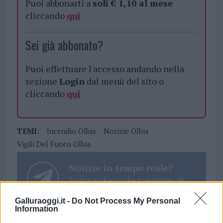
Puoi abbonarti a
soli € 1,10 al mese
cliccando
qui
Sei già abbonato?
Puoi effettuare l'accesso andando nella
sezione
Login
dal menù del sito o
cliccando
qui
TEMI:
Incendio Olbia
Notizie Olbia
Vigili Del Fuoco Olbia
Notizie in tempo reale?
Entra nel canale telegram di
GalluraOggi.it
Galluraoggi.it -
Do Not Process My Personal
Information