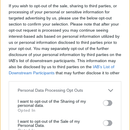
If you wish to opt-out of the sale, sharing to third parties, or
Inviaci le tue segnalazioni,
processing of your personal or sensitive information for
i tuoi video e le tue foto
targeted advertising by us, please use the below opt-out
section to confirm your selection. Please note that after your
Su WhatsApp al numero +39
opt-out request is processed you may continue seeing
345 356 7512
interest-based ads based on personal information utilized by
us or personal information disclosed to third parties prior to
your opt-out. You may separately opt-out of the further
disclosure of your personal information by third parties on the
IAB’s list of downstream participants. This information may
Ricevi le nostre ultime news
also be disclosed by us to third parties on the
IAB’s List of
Downstream Participants
that may further disclose it to other
third parties.
da
Google News
Please note that this website/app uses one or more Google
Personal Data Processing Opt Outs
services and may gather and store information including but
not limited to your visit or usage behaviour. You may click to
I want to opt-out of the Sharing of my
Condividi l'articolo
personal data.
grant or deny consent to Google and its third-party tags to
Opted In
use your data for below specified purposes in below Google
F
T
Pi
W
S
consent section.
I want to opt-out of the Sale of my
a
w
n
h
h
Personal Data.