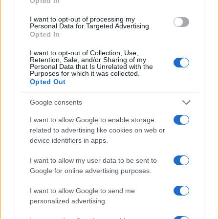
Opted In
ce
it
te
at
a
Articolo precedente
I want to opt-out of processing my
b
te
re
s
re
Prossimo articolo
Personal Data for Targeted Advertising.
Opted In
o
r
st
A
o
p
I want to opt-out of Collection, Use,
Retention, Sale, and/or Sharing of my
NOTIZIE RECENTI
Personal Data that Is Unrelated with the
k
p
Purposes for which it was collected.
Opted Out
Le previsioni meteo per il weekend a Olbia e in
Google consents
Gallura
I want to allow Google to enable storage
related to advertising like cookies on web or
Michelle Hunziker in Gallura, bella anche dal
device identifiers in apps.
vivo: un amico vip svela come fa
I want to allow my user data to be sent to
Google for online advertising purposes.
Calangianus, dopo le polemiche il centro
accoglienza minori chiude
I want to allow Google to send me
personalized advertising.