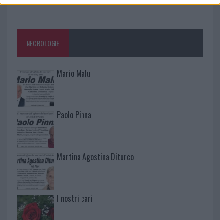
NECROLOGIE
Mario Malu
Paolo Pinna
Martina Agostina Diturco
I nostri cari