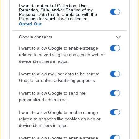
Le previsioni meteo per il weekend a Olbia e in
I want to opt-out of Collection, Use,
Retention, Sale, and/or Sharing of my
Gallura
Personal Data that Is Unrelated with the
Purposes for which it was collected.
Opted Out
Michelle Hunziker in Gallura, bella anche dal
Google consents
vivo: un amico vip svela come fa
I want to allow Google to enable storage
related to advertising like cookies on web or
Calangianus, dopo le polemiche il centro
device identifiers in apps.
accoglienza minori chiude
I want to allow my user data to be sent to
Google for online advertising purposes.
Olbia, divieto di sosta contro spaccio e degrado:
esplode la protesta
I want to allow Google to send me
personalized advertising.
Pausa caffè impeccabile: come scegliere la
I want to allow Google to enable storage
soluzione ideale per la casa e l’ufficio
related to analytics like cookies on web or
device identifiers in apps.
Monte Pino, la fine di un lungo dolore: storia e
I want to allow Google to enable storage