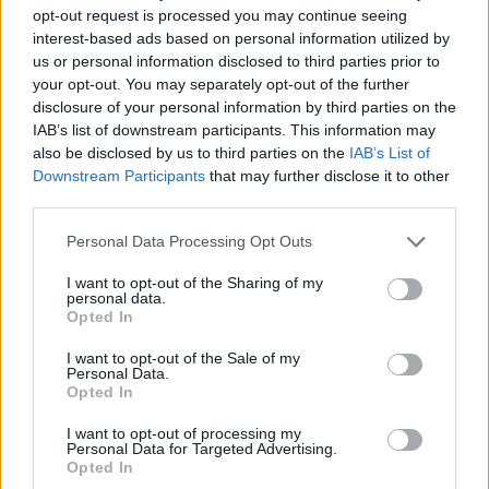
opt-out request is processed you may continue seeing
interest-based ads based on personal information utilized by
Ricevi le nostre ultime news
us or personal information disclosed to third parties prior to
your opt-out. You may separately opt-out of the further
disclosure of your personal information by third parties on the
da
Google News
IAB’s list of downstream participants. This information may
also be disclosed by us to third parties on the
IAB’s List of
Downstream Participants
that may further disclose it to other
Condividi l'articolo
third parties.
F
T
Pi
W
S
Please note that this website/app uses one or more Google
Personal Data Processing Opt Outs
services and may gather and store information including but
a
w
n
h
h
not limited to your visit or usage behaviour. You may click to
I want to opt-out of the Sharing of my
personal data.
ce
it
te
at
a
grant or deny consent to Google and its third-party tags to
Opted In
Articolo precedente
use your data for below specified purposes in below Google
b
te
re
s
re
Prossimo articolo
consent section.
I want to opt-out of the Sale of my
o
r
st
A
Personal Data.
Opted In
o
p
I want to opt-out of processing my
NOTIZIE RECENTI
k
p
Personal Data for Targeted Advertising.
Opted In