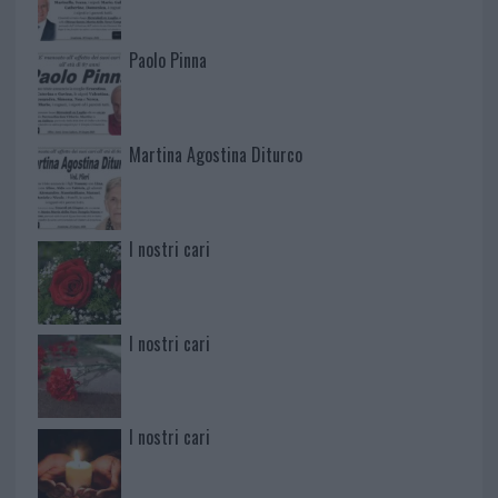
Paolo Pinna
Martina Agostina Diturco
I nostri cari
I nostri cari
I nostri cari