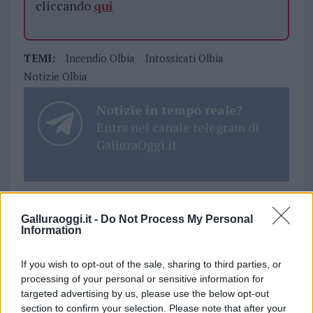
cliccando
qui
TEMI:
Incendio Olbia
Intossicati Olbia
Notizie Olbia
Notizie in tempo reale?
Entra nel canale telegram di
GalluraOggi.it
Inviaci le tue segnalazioni,
Galluraoggi.it -
Do Not Process My Personal
i tuoi video e le tue foto
Information
Su WhatsApp al numero +39
If you wish to opt-out of the sale, sharing to third parties, or
345 356 7512
processing of your personal or sensitive information for
targeted advertising by us, please use the below opt-out
section to confirm your selection. Please note that after your