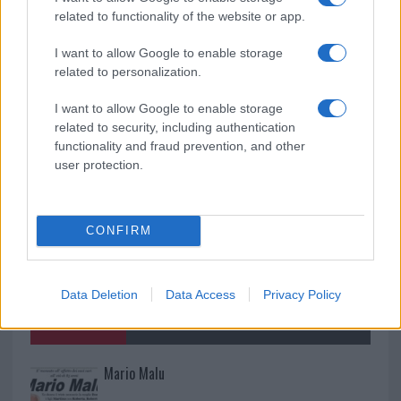
rinascita della strada che segnò la Gallura
related to functionality of the website or app.
I want to allow Google to enable storage
Raid nelle campagne di Berchidda, rischio per
related to personalization.
la rete elettrica
I want to allow Google to enable storage
related to security, including authentication
functionality and fraud prevention, and other
user protection.
CONFIRM
Data Deletion
Data Access
Privacy Policy
NECROLOGIE
Mario Malu