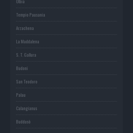
Olbia
Tempio Pausania
Arzachena
La Maddalena
S. T. Gallura
Budoni
San Teodoro
Palau
Calangianus
Buddusò