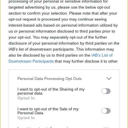
processing of your personal or sensitive information for
Entra nel canale telegram di
targeted advertising by us, please use the below opt-out
GalluraOggi.it
section to confirm your selection. Please note that after your
opt-out request is processed you may continue seeing
interest-based ads based on personal information utilized by
us or personal information disclosed to third parties prior to
your opt-out. You may separately opt-out of the further
disclosure of your personal information by third parties on the
Ricevi le nostre ultime news
IAB’s list of downstream participants. This information may
also be disclosed by us to third parties on the
IAB’s List of
da
Google News
Downstream Participants
that may further disclose it to other
third parties.
Please note that this website/app uses one or more Google
Personal Data Processing Opt Outs
Condividi l'articolo
services and may gather and store information including but
not limited to your visit or usage behaviour. You may click to
I want to opt-out of the Sharing of my
F
T
Pi
W
S
personal data.
grant or deny consent to Google and its third-party tags to
Opted In
a
w
n
h
h
use your data for below specified purposes in below Google
consent section.
I want to opt-out of the Sale of my
ce
it
te
at
a
Personal Data.
Articolo precedente
Opted In
b
te
re
s
re
Prossimo articolo