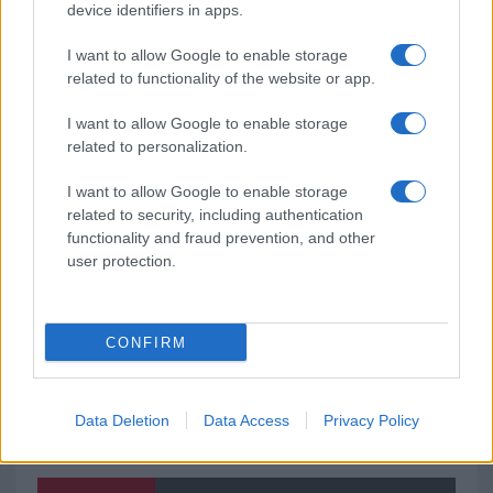
Pausa caffè impeccabile: come scegliere la
device identifiers in apps.
soluzione ideale per la casa e l’ufficio
I want to allow Google to enable storage
related to functionality of the website or app.
Monte Pino, la fine di un lungo dolore: storia e
I want to allow Google to enable storage
rinascita della strada che segnò la Gallura
related to personalization.
I want to allow Google to enable storage
Raid nelle campagne di Berchidda, rischio per
related to security, including authentication
la rete elettrica
functionality and fraud prevention, and other
user protection.
CONFIRM
Data Deletion
Data Access
Privacy Policy