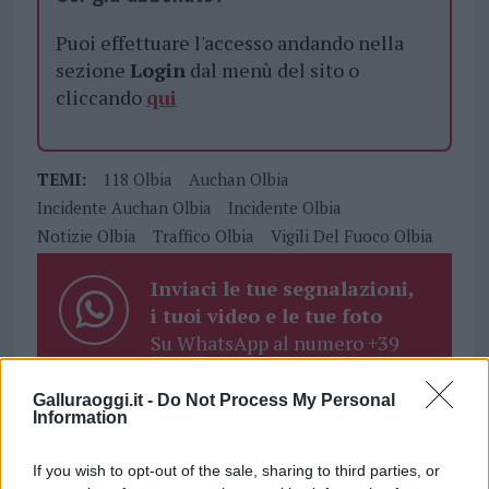
Puoi effettuare l'accesso andando nella
sezione
Login
dal menù del sito o
cliccando
qui
TEMI:
118 Olbia
Auchan Olbia
Incidente Auchan Olbia
Incidente Olbia
Notizie Olbia
Traffico Olbia
Vigili Del Fuoco Olbia
Inviaci le tue segnalazioni,
i tuoi video e le tue foto
Su WhatsApp al numero +39
345 356 7512
Galluraoggi.it -
Do Not Process My Personal
Information
If you wish to opt-out of the sale, sharing to third parties, or
Notizie in tempo reale?