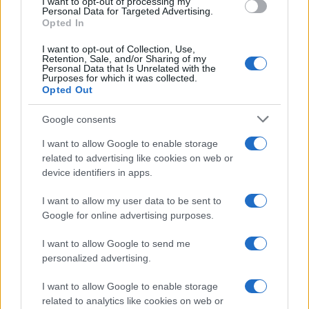
o
r
st
A
I want to opt-out of processing my
Personal Data for Targeted Advertising.
o
p
Opted In
NOTIZIE RECENTI
k
p
I want to opt-out of Collection, Use,
Retention, Sale, and/or Sharing of my
Personal Data that Is Unrelated with the
Purposes for which it was collected.
Le previsioni meteo per il weekend a Olbia e in
Opted Out
Gallura
Google consents
Michelle Hunziker in Gallura, bella anche dal
I want to allow Google to enable storage
vivo: un amico vip svela come fa
related to advertising like cookies on web or
device identifiers in apps.
Calangianus, dopo le polemiche il centro
I want to allow my user data to be sent to
Google for online advertising purposes.
accoglienza minori chiude
I want to allow Google to send me
Olbia, divieto di sosta contro spaccio e degrado:
personalized advertising.
esplode la protesta
I want to allow Google to enable storage
related to analytics like cookies on web or