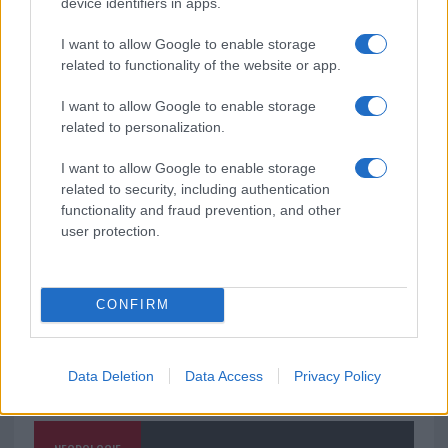
device identifiers in apps.
soluzione ideale per la casa e l’ufficio
I want to allow Google to enable storage
related to functionality of the website or app.
Monte Pino, la fine di un lungo dolore: storia e
I want to allow Google to enable storage
rinascita della strada che segnò la Gallura
related to personalization.
Raid nelle campagne di Berchidda, rischio per
I want to allow Google to enable storage
related to security, including authentication
la rete elettrica
functionality and fraud prevention, and other
user protection.
CONFIRM
Data Deletion
Data Access
Privacy Policy