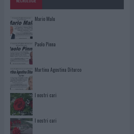
NECROLOGIE
Mario Malu
Paolo Pinna
Martina Agostina Diturco
I nostri cari
I nostri cari