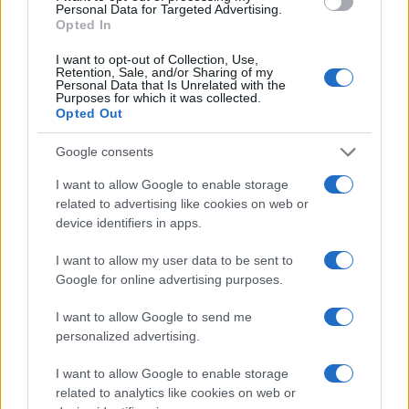
Personal Data for Targeted Advertising.
o
p
Opted In
NOTIZIE RECENTI
k
p
I want to opt-out of Collection, Use,
Retention, Sale, and/or Sharing of my
Personal Data that Is Unrelated with the
Le previsioni meteo per il weekend a Olbia e in
Purposes for which it was collected.
Opted Out
Gallura
Google consents
Michelle Hunziker in Gallura, bella anche dal
I want to allow Google to enable storage
vivo: un amico vip svela come fa
related to advertising like cookies on web or
device identifiers in apps.
Calangianus, dopo le polemiche il centro
I want to allow my user data to be sent to
accoglienza minori chiude
Google for online advertising purposes.
I want to allow Google to send me
Olbia, divieto di sosta contro spaccio e degrado:
personalized advertising.
esplode la protesta
I want to allow Google to enable storage
related to analytics like cookies on web or
Pausa caffè impeccabile: come scegliere la