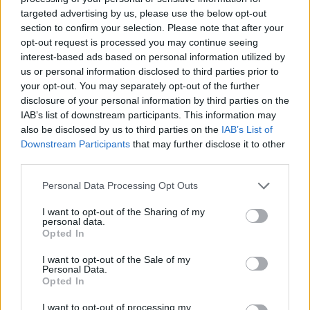
Entra nel canale telegram di
targeted advertising by us, please use the below opt-out
GalluraOggi.it
section to confirm your selection. Please note that after your
opt-out request is processed you may continue seeing
interest-based ads based on personal information utilized by
us or personal information disclosed to third parties prior to
your opt-out. You may separately opt-out of the further
Ricevi le nostre ultime news
disclosure of your personal information by third parties on the
IAB’s list of downstream participants. This information may
also be disclosed by us to third parties on the
IAB’s List of
da
Google News
Downstream Participants
that may further disclose it to other
third parties.
Please note that this website/app uses one or more Google
Personal Data Processing Opt Outs
Condividi l'articolo
services and may gather and store information including but
not limited to your visit or usage behaviour. You may click to
I want to opt-out of the Sharing of my
F
T
Pi
W
S
personal data.
grant or deny consent to Google and its third-party tags to
Opted In
a
w
n
h
h
use your data for below specified purposes in below Google
consent section.
ce
it
te
at
a
I want to opt-out of the Sale of my
Articolo precedente
Personal Data.
b
te
re
s
re
Opted In
Prossimo articolo
o
r
st
A
I want to opt-out of processing my