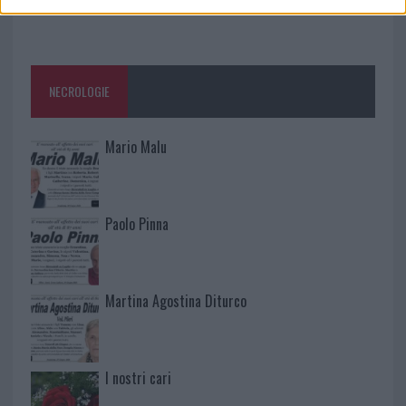
NECROLOGIE
Mario Malu
Paolo Pinna
Martina Agostina Diturco
I nostri cari