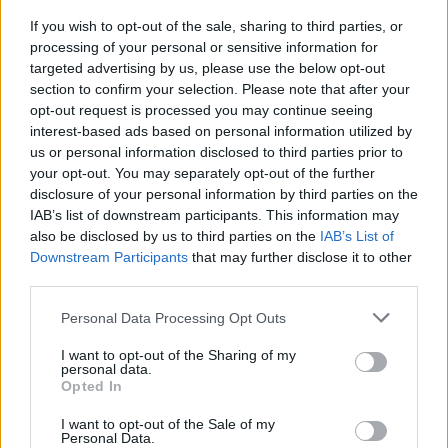
If you wish to opt-out of the sale, sharing to third parties, or
processing of your personal or sensitive information for
Inviaci le tue segnalazioni,
targeted advertising by us, please use the below opt-out
i tuoi video e le tue foto
section to confirm your selection. Please note that after your
Su WhatsApp al numero +39
opt-out request is processed you may continue seeing
345 356 7512
interest-based ads based on personal information utilized by
us or personal information disclosed to third parties prior to
your opt-out. You may separately opt-out of the further
disclosure of your personal information by third parties on the
IAB’s list of downstream participants. This information may
also be disclosed by us to third parties on the
IAB’s List of
Ricevi le nostre ultime news
Downstream Participants
that may further disclose it to other
third parties.
da
Google News
Please note that this website/app uses one or more Google
Personal Data Processing Opt Outs
services and may gather and store information including but
not limited to your visit or usage behaviour. You may click to
I want to opt-out of the Sharing of my
personal data.
Condividi l'articolo
grant or deny consent to Google and its third-party tags to
Opted In
use your data for below specified purposes in below Google
F
T
Pi
W
S
consent section.
I want to opt-out of the Sale of my
Personal Data.