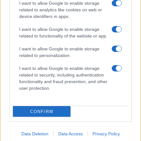
Pausa caffè impeccabile: come scegliere la
I want to allow Google to enable storage
related to analytics like cookies on web or
soluzione ideale per la casa e l’ufficio
device identifiers in apps.
I want to allow Google to enable storage
Monte Pino, la fine di un lungo dolore: storia e
related to functionality of the website or app.
rinascita della strada che segnò la Gallura
I want to allow Google to enable storage
related to personalization.
Raid nelle campagne di Berchidda, rischio per
la rete elettrica
I want to allow Google to enable storage
related to security, including authentication
functionality and fraud prevention, and other
Monte Pino, via i cancelli del cantiere: la Gallura
user protection.
ritrova la strada
CONFIRM
Data Deletion
Data Access
Privacy Policy