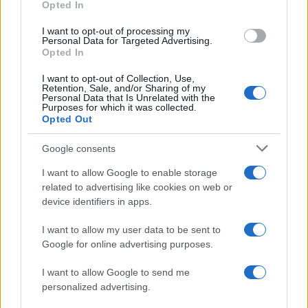
a
w
n
h
h
Opted In
ce
it
te
at
a
Articolo precedente
I want to opt-out of processing my
b
te
re
s
re
Personal Data for Targeted Advertising.
Prossimo articolo
Opted In
o
r
st
A
I want to opt-out of Collection, Use,
o
p
Retention, Sale, and/or Sharing of my
Personal Data that Is Unrelated with the
NOTIZIE RECENTI
k
p
Purposes for which it was collected.
Opted Out
Michelle Hunziker in Gallura, bella anche dal
Google consents
vivo: un amico vip svela come fa
I want to allow Google to enable storage
related to advertising like cookies on web or
Calangianus, dopo le polemiche il centro
device identifiers in apps.
accoglienza minori chiude
I want to allow my user data to be sent to
Google for online advertising purposes.
Olbia, divieto di sosta contro spaccio e degrado:
I want to allow Google to send me
esplode la protesta
personalized advertising.