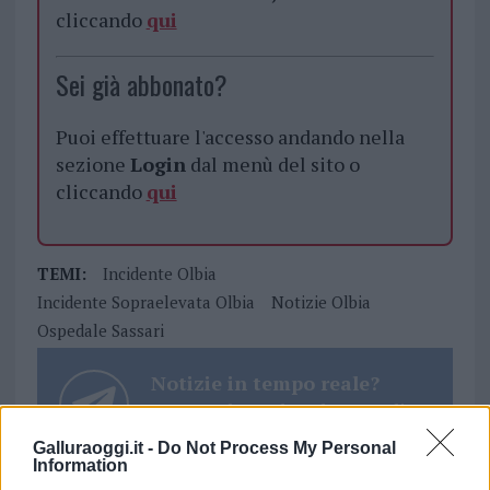
cliccando
qui
Sei già abbonato?
Puoi effettuare l'accesso andando nella
sezione
Login
dal menù del sito o
cliccando
qui
TEMI:
Incidente Olbia
Incidente Sopraelevata Olbia
Notizie Olbia
Ospedale Sassari
Notizie in tempo reale?
Entra nel canale telegram di
GalluraOggi.it
Galluraoggi.it -
Do Not Process My Personal
Information