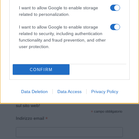
I want to allow Google to enable storage
related to personalization.
I want to allow Google to enable storage
related to security, including authentication
functionality and fraud prevention, and other
Invia un Comunicato Stampa
|
Pubblicità
|
Segnala
user protection.
CONFIRM
Vuoi rimanere sempre aggiornato?
Data Deletion
Data Access
Privacy Policy
Iscriviti alla newsletter di Gallura Oggi e ricevi le nostre
email periodiche contenenti le ultime notizie pubblicate
sul sito web!
*
campo obbligatorio
*
Indirizzo email