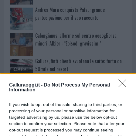
Andrea Mura conquista Palau: grande
partecipazione per il suo racconto
Calangianus, allarme sul centro accoglienza
minori, Albieri: “Episodi gravissimi”
Gallura, finti clienti svuotano le suite: furto da
50mila nel resort
Galluraoggi.it -
Do Not Process My Personal
Meteo Olbia 7 agosto, sole e caldo tornano
Information
protagonisti
If you wish to opt-out of the sale, sharing to third parties, or
processing of your personal or sensitive information for
Test tunnel Olbia: rampe chiuse ancora fino a
targeted advertising by us, please use the below opt-out
fine agosto
section to confirm your selection. Please note that after your
opt-out request is processed you may continue seeing