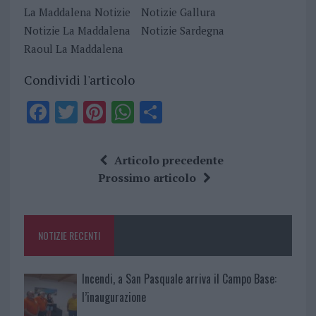
La Maddalena Notizie
Notizie Gallura
Notizie La Maddalena
Notizie Sardegna
Raoul La Maddalena
Condividi l'articolo
F
T
Pi
W
S
a
w
n
h
h
ce
it
te
at
a
Articolo precedente
b
te
re
s
re
Prossimo articolo
o
r
st
A
o
p
NOTIZIE RECENTI
k
p
Incendi, a San Pasquale arriva il Campo Base:
l’inaugurazione