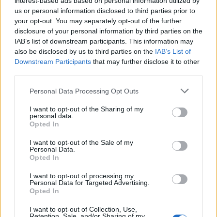
interest-based ads based on personal information utilized by
Aggius conquista la classifica delle mete più
us or personal information disclosed to third parties prior to
amate dell’estate 2026
your opt-out. You may separately opt-out of the further
disclosure of your personal information by third parties on the
IAB’s list of downstream participants. This information may
also be disclosed by us to third parties on the
IAB’s List of
Downstream Participants
that may further disclose it to other
third parties.
Please note that this website/app uses one or more Google
Personal Data Processing Opt Outs
services and may gather and store information including but
not limited to your visit or usage behaviour. You may click to
I want to opt-out of the Sharing of my
personal data.
grant or deny consent to Google and its third-party tags to
Opted In
use your data for below specified purposes in below Google
NECROLOGIE
consent section.
I want to opt-out of the Sale of my
Personal Data.
Opted In
Mario Malu
I want to opt-out of processing my
Personal Data for Targeted Advertising.
Opted In
Paolo Pinna
I want to opt-out of Collection, Use,
Retention, Sale, and/or Sharing of my