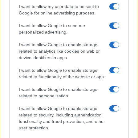
I want to allow my user data to be sent to
Google for online advertising purposes.
TEMI:
Lebonski 360°
Lebonski Park
Maurizio Pisciottu
Notizie Olbia
Notizie Sardegna
I want to allow Google to send me
Sebastiano Oisciottu
Vasco Olbia
Vasco Salmo
personalized advertising.
Vasco Sardegna
I want to allow Google to enable storage
related to analytics like cookies on web or
Inviaci le tue segnalazioni,
device identifiers in apps.
i tuoi video e le tue foto
Su WhatsApp al numero +39
I want to allow Google to enable storage
345 356 7512
related to functionality of the website or app.
I want to allow Google to enable storage
related to personalization.
Notizie in tempo reale?
I want to allow Google to enable storage
Entra nel canale telegram di
related to security, including authentication
GalluraOggi.it
functionality and fraud prevention, and other
user protection.