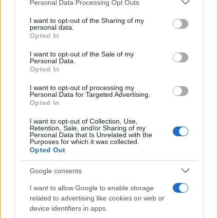
Please note that this website/app uses one or more Google
Personal Data Processing Opt Outs
services and may gather and store information including but
not limited to your visit or usage behaviour. You may click to
I want to opt-out of the Sharing of my
personal data.
grant or deny consent to Google and its third-party tags to
Opted In
use your data for below specified purposes in below Google
consent section.
I want to opt-out of the Sale of my
Personal Data.
Opted In
Vuoi rimuovere le pubblicità nazionali?
I want to opt-out of processing my
Personal Data for Targeted Advertising.
Opted In
Puoi abbonarti a
soli € 1,10 al mese
I want to opt-out of Collection, Use,
cliccando
qui
Retention, Sale, and/or Sharing of my
Personal Data that Is Unrelated with the
Purposes for which it was collected.
Opted Out
Sei già abbonato?
Google consents
Puoi effettuare l'accesso andando nella
I want to allow Google to enable storage
sezione
Login
dal menù del sito o
related to advertising like cookies on web or
cliccando
qui
device identifiers in apps.