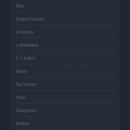
Olbia
Tempio Pausania
Arzachena
La Maddalena
S. T. Gallura
Budoni
San Teodoro
Palau
Calangianus
Buddusò