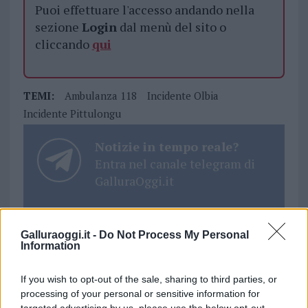
Puoi effettuare l'accesso andando nella
sezione
Login
dal menù del sito o
cliccando
qui
TEMI:
Ambulanza 118
Incidente Olbia
Incidente Pittulongu
Notizie in tempo reale?
Entra nel canale telegram di
GalluraOggi.it
Galluraoggi.it -
Do Not Process My Personal
Information
Inviaci le tue segnalazioni,
i tuoi video e le tue foto
If you wish to opt-out of the sale, sharing to third parties, or
Su WhatsApp al numero +39
processing of your personal or sensitive information for
345 356 7512
targeted advertising by us, please use the below opt-out