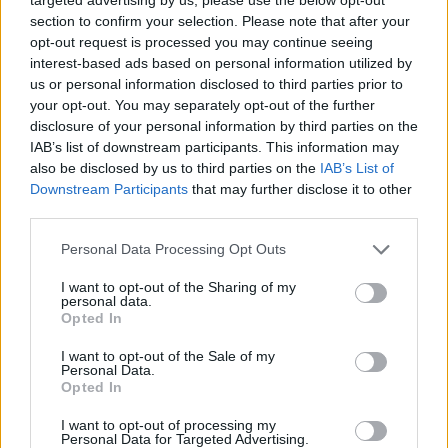
section to confirm your selection. Please note that after your
opt-out request is processed you may continue seeing
interest-based ads based on personal information utilized by
us or personal information disclosed to third parties prior to
Ricevi le nostre ultime news
your opt-out. You may separately opt-out of the further
disclosure of your personal information by third parties on the
IAB’s list of downstream participants. This information may
da
Google News
also be disclosed by us to third parties on the
IAB’s List of
Downstream Participants
that may further disclose it to other
third parties.
Condividi l'articolo
Please note that this website/app uses one or more Google
Personal Data Processing Opt Outs
services and may gather and store information including but
F
T
Pi
W
S
not limited to your visit or usage behaviour. You may click to
I want to opt-out of the Sharing of my
personal data.
a
w
n
h
h
grant or deny consent to Google and its third-party tags to
Opted In
use your data for below specified purposes in below Google
ce
it
te
at
a
Articolo precedente
consent section.
I want to opt-out of the Sale of my
b
te
re
s
re
Personal Data.
Prossimo articolo
Opted In
o
r
st
A
I want to opt-out of processing my
o
p
Personal Data for Targeted Advertising.