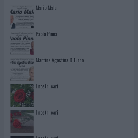
Mario Malu
Paolo Pinna
Martina Agostina Diturco
I nostri cari
I nostri cari