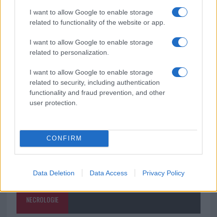
I want to allow Google to enable storage
Salmo finisce in ospedale a Catania, ma il tour
related to functionality of the website or app.
va avanti: “Sicilia, ci sono”
I want to allow Google to enable storage
related to personalization.
Jovanotti, Gabry Ponte e Alfa: Olbia ombelico del
I want to allow Google to enable storage
mondo per una notte
related to security, including authentication
functionality and fraud prevention, and other
user protection.
CONFIRM
Data Deletion
Data Access
Privacy Policy
NECROLOGIE