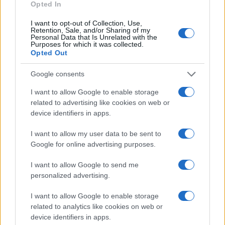
NOTIZIE RECENTI
Opted In
k
p
I want to opt-out of Collection, Use,
Retention, Sale, and/or Sharing of my
Tre milioni di euro dalla Provincia Gallura per
Personal Data that Is Unrelated with the
Purposes for which it was collected.
nuove aule nelle scuole di Olbia
Opted Out
Google consents
Incidente sulla provinciale 125, paura tra Olbia e
Arzachena
I want to allow Google to enable storage
related to advertising like cookies on web or
device identifiers in apps.
Incidente sulla strada provinciale ad Arzachena,
un ferito
I want to allow my user data to be sent to
Google for online advertising purposes.
Sangue, musica e solidarietà con Avis Olbia al
I want to allow Google to send me
Delta Center
personalized advertising.
I want to allow Google to enable storage
Meteo Olbia 9 agosto, temperature in calo
related to analytics like cookies on web or
device identifiers in apps.