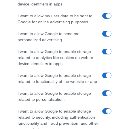
GalluraOggi.it
device identifiers in apps.
I want to allow my user data to be sent to
Google for online advertising purposes.
I want to allow Google to send me
Ricevi le nostre ultime news
personalized advertising.
I want to allow Google to enable storage
da
Google News
related to analytics like cookies on web or
device identifiers in apps.
Condividi l'articolo
I want to allow Google to enable storage
related to functionality of the website or app.
F
T
Pi
W
S
I want to allow Google to enable storage
a
w
n
h
h
related to personalization.
ce
it
te
at
a
Articolo precedente
I want to allow Google to enable storage
b
te
re
s
re
Prossimo articolo
related to security, including authentication
o
r
st
A
functionality and fraud prevention, and other