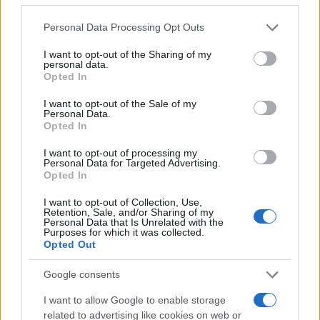
Sei già abbonato?
Please note that this website/app uses one or more Google
Personal Data Processing Opt Outs
services and may gather and store information including but
Puoi effettuare l'accesso andando nella
not limited to your visit or usage behaviour. You may click to
I want to opt-out of the Sharing of my
sezione
Login
dal menù del sito o
personal data.
grant or deny consent to Google and its third-party tags to
Opted In
cliccando
qui
use your data for below specified purposes in below Google
consent section.
I want to opt-out of the Sale of my
Personal Data.
Opted In
TEMI:
Scuola Gallura
Scuola Olbia
I want to opt-out of processing my
Personal Data for Targeted Advertising.
Inviaci le tue segnalazioni,
Opted In
i tuoi video e le tue foto
I want to opt-out of Collection, Use,
Su WhatsApp al numero +39
Retention, Sale, and/or Sharing of my
345 356 7512
Personal Data that Is Unrelated with the
Purposes for which it was collected.
Opted Out
Google consents
Notizie in tempo reale?
I want to allow Google to enable storage
Entra nel canale telegram di
related to advertising like cookies on web or