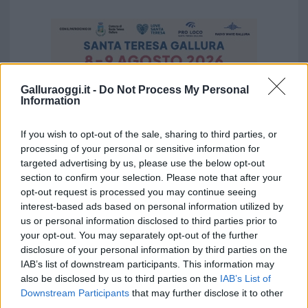
Galluraoggi.it -
Do Not Process My Personal
Information
If you wish to opt-out of the sale, sharing to third parties, or
processing of your personal or sensitive information for
targeted advertising by us, please use the below opt-out
section to confirm your selection. Please note that after your
opt-out request is processed you may continue seeing
interest-based ads based on personal information utilized by
us or personal information disclosed to third parties prior to
Vuoi rimuovere le pubblicità nazionali?
your opt-out. You may separately opt-out of the further
disclosure of your personal information by third parties on the
Puoi abbonarti a
soli € 1,10 al mese
IAB’s list of downstream participants. This information may
cliccando
qui
also be disclosed by us to third parties on the
IAB’s List of
Downstream Participants
that may further disclose it to other
third parties.