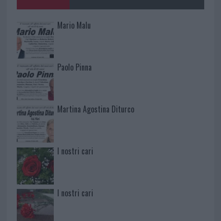
Mario Malu
Paolo Pinna
Martina Agostina Diturco
I nostri cari
I nostri cari