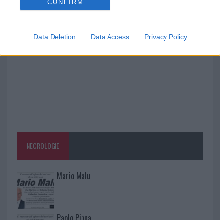
CONFIRM
A fuoco un deposito con bombole, intervento dei
vigili del fuoco a Rudalza
Data Deletion
Data Access
Privacy Policy
NECROLOGIE
Mario Malu
Paolo Pinna