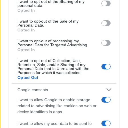
not limited to your visit or usage behaviour. You may click to
I want to opt-out of the Sharing of my
personal data.
grant or deny consent to Google and its third-party tags to
Opted In
da
Google News
use your data for below specified purposes in below Google
consent section.
I want to opt-out of the Sale of my
Personal Data.
Opted In
Condividi l'articolo
I want to opt-out of processing my
F
T
Pi
W
S
Personal Data for Targeted Advertising.
Opted In
a
w
n
h
h
I want to opt-out of Collection, Use,
ce
it
te
at
a
Retention, Sale, and/or Sharing of my
Articolo precedente
Personal Data that Is Unrelated with the
b
te
re
s
re
Purposes for which it was collected.
Prossimo articolo
Opted Out
o
r
st
A
Google consents
o
p
NOTIZIE RECENTI
k
p
I want to allow Google to enable storage
related to advertising like cookies on web or
device identifiers in apps.
Sangue, musica e solidarietà con Avis Olbia al
Delta Center
I want to allow my user data to be sent to