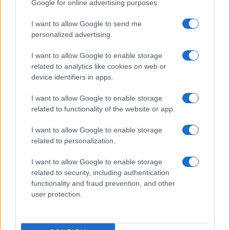
Google for online advertising purposes.
Meteo Olbia 9 agosto, temperature in calo
I want to allow Google to send me
personalized advertising.
I want to allow Google to enable storage
Salmo finisce in ospedale a Catania, ma il tour
related to analytics like cookies on web or
va avanti: “Sicilia, ci sono”
device identifiers in apps.
I want to allow Google to enable storage
Jovanotti, Gabry Ponte e Alfa: Olbia ombelico del
related to functionality of the website or app.
mondo per una notte
I want to allow Google to enable storage
related to personalization.
Giorgia Meloni a La Maddalena, la vicesindaco:
I want to allow Google to enable storage
“Orgoglio e discrezione per visita privata̶…
related to security, including authentication
functionality and fraud prevention, and other
Incendio nella notte a Olbia, a fuoco due furgoni
user protection.