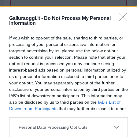
TEMI:
Neve Limbara
Notizie Tempio
Galluraoggi.it -
Do Not Process My Personal
Information
Notizie in tempo reale?
Entra nel canale telegram di
If you wish to opt-out of the sale, sharing to third parties, or
GalluraOggi.it
processing of your personal or sensitive information for
targeted advertising by us, please use the below opt-out
section to confirm your selection. Please note that after your
opt-out request is processed you may continue seeing
interest-based ads based on personal information utilized by
Inviaci le tue segnalazioni,
us or personal information disclosed to third parties prior to
i tuoi video e le tue foto
your opt-out. You may separately opt-out of the further
disclosure of your personal information by third parties on the
Su WhatsApp al numero +39
IAB’s list of downstream participants. This information may
345 356 7512
also be disclosed by us to third parties on the
IAB’s List of
Downstream Participants
that may further disclose it to other
third parties.
Please note that this website/app uses one or more Google
Personal Data Processing Opt Outs
services and may gather and store information including but
Ricevi le nostre ultime news