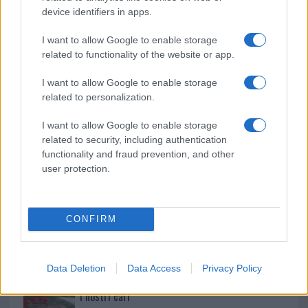
device identifiers in apps.
NECROLOGIE
I want to allow Google to enable storage
related to functionality of the website or app.
Mario Malu
I want to allow Google to enable storage
related to personalization.
Paolo Pinna
I want to allow Google to enable storage
related to security, including authentication
functionality and fraud prevention, and other
user protection.
Martina Agostina Diturco
CONFIRM
I nostri cari
Data Deletion
Data Access
Privacy Policy
I nostri cari