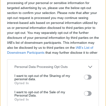
processing of your personal or sensitive information for
o
r
st
A
targeted advertising by us, please use the below opt-out
o
p
section to confirm your selection. Please note that after your
NOTIZIE RECENTI
opt-out request is processed you may continue seeing
k
p
interest-based ads based on personal information utilized by
us or personal information disclosed to third parties prior to
Allarme truffe a Berchidda, falsi incaricati
your opt-out. You may separately opt-out of the further
bussano alle porte
disclosure of your personal information by third parties on the
IAB’s list of downstream participants. This information may
also be disclosed by us to third parties on the
IAB’s List of
Notre-Dame de Paris conquista Olbia, la prima
Downstream Participants
that may further disclose it to other
third parties.
al Molo Brin è un successo
Please note that this website/app uses one or more Google
Personal Data Processing Opt Outs
services and may gather and store information including but
Strada Sassari-Olbia, incidente all’alba: ferito il
not limited to your visit or usage behaviour. You may click to
I want to opt-out of the Sharing of my
conducente
personal data.
grant or deny consent to Google and its third-party tags to
Opted In
use your data for below specified purposes in below Google
consent section.
Eventi in Gallura, da Jovanotti alla zuppa
I want to opt-out of the Sale of my
Personal Data.
gallurese: gli appuntamenti da non perdere
Opted In