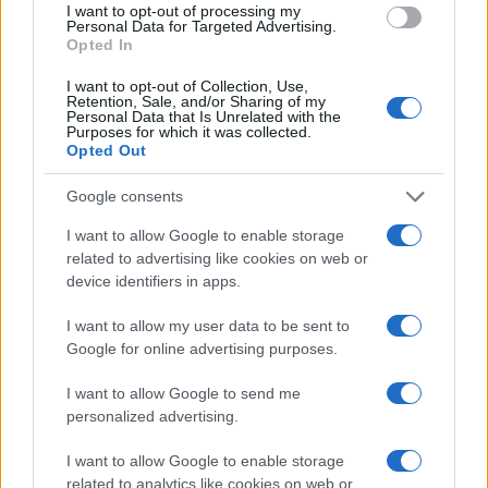
I want to opt-out of processing my
Lettini e arredi abusivi sulla spiaggia libera,
Personal Data for Targeted Advertising.
Opted In
sequestri a Olbia e Arzachena
I want to opt-out of Collection, Use,
Retention, Sale, and/or Sharing of my
Personal Data that Is Unrelated with the
È morto Francesco Guccini, il maestro che
Purposes for which it was collected.
rifiutò la Costa Smeralda
Opted Out
Google consents
Nuovo sportello rifiuti a Palau, una svolta per gli
I want to allow Google to enable storage
utenti
related to advertising like cookies on web or
device identifiers in apps.
I want to allow my user data to be sent to
Google for online advertising purposes.
I want to allow Google to send me
personalized advertising.
I want to allow Google to enable storage
related to analytics like cookies on web or