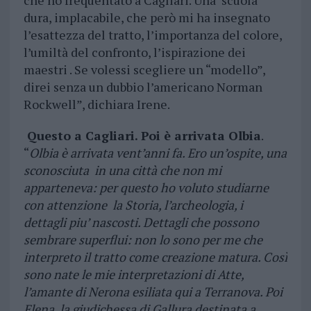
che ho frequentato a Cagliari. Una scuola
dura, implacabile, che però mi ha insegnato
l’esattezza del tratto, l’importanza del colore,
l’umiltà del confronto, l’ispirazione dei
maestri . Se volessi scegliere un “modello”,
direi senza un dubbio l’americano Norman
Rockwell”, dichiara Irene.
Questo a Cagliari. Poi è arrivata Olbia
.
“
Olbia è arrivata vent’anni fa. Ero un’ospite, una
sconosciuta in una città che non mi
apparteneva: per questo ho voluto studiarne
con attenzione la Storia, l’archeologia, i
dettagli piu’ nascosti. Dettagli che possono
sembrare superflui: non lo sono per me che
interpreto il tratto come creazione matura. Così
sono nate le mie interpretazioni di Atte,
l’amante di Nerona esiliata qui a Terranova. Poi
Elena, la giudichessa di Gallura destinata a