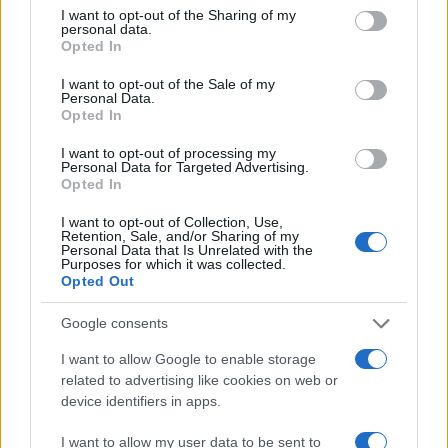
not limited to your visit or usage behaviour. You may click to
I want to opt-out of the Sharing of my
personal data.
grant or deny consent to Google and its third-party tags to
Opted In
use your data for below specified purposes in below Google
consent section.
I want to opt-out of the Sale of my
Personal Data.
Opted In
Vuoi rimuovere le pubblicità nazionali?
I want to opt-out of processing my
Personal Data for Targeted Advertising.
Opted In
Puoi abbonarti a
soli € 1,10 al mese
I want to opt-out of Collection, Use,
cliccando
qui
Retention, Sale, and/or Sharing of my
Personal Data that Is Unrelated with the
Purposes for which it was collected.
Opted Out
Sei già abbonato?
Google consents
Puoi effettuare l'accesso andando nella
I want to allow Google to enable storage
sezione
Login
dal menù del sito o
related to advertising like cookies on web or
cliccando
qui
device identifiers in apps.
I want to allow my user data to be sent to