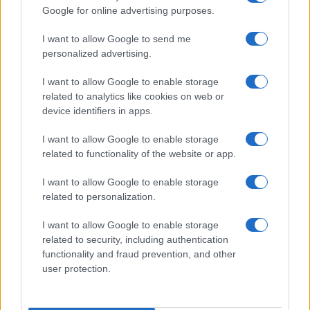
Google for online advertising purposes.
TEMI:
Cinzia Pinna
Emanuele Ragnedda
Notizie Arzachena
Notizie Gallura
I want to allow Google to send me
Notizie Sardegna
Omicidio Cinzia Pinna
personalized advertising.
Inviaci le tue segnalazioni,
I want to allow Google to enable storage
i tuoi video e le tue foto
related to analytics like cookies on web or
device identifiers in apps.
Su WhatsApp al numero +39
345 356 7512
I want to allow Google to enable storage
related to functionality of the website or app.
I want to allow Google to enable storage
related to personalization.
Notizie in tempo reale?
Entra nel canale telegram di
I want to allow Google to enable storage
GalluraOggi.it
related to security, including authentication
functionality and fraud prevention, and other
user protection.