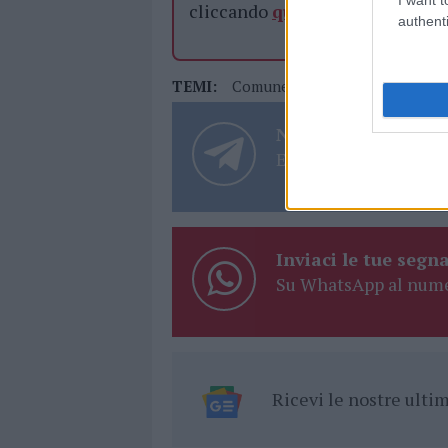
cliccando
qui
authenti
TEMI:
Comune Di Olbia
Notizie Gall
Notizie in tempo r
Entra nel canale tele
Inviaci le tue segna
Su WhatsApp al nume
Ricevi le nostre ult