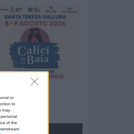
sonal or
ection to
ou may
 personal
out of the
 downstream
ROLOGIE