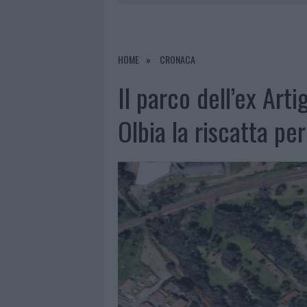
7 AGOSTO 2026
|
CALANGIANUS, DOPO LE POLEMIC
7 AGOSTO 2026
|
OLBIA, DIVIETO DI SOSTA CONT
7 AGOSTO 2026
|
PAUSA CAFFÈ IMPECCABILE: COME 
HOME
CRONACA
7 AGOSTO 2026
|
LE PREVISIONI METEO PER IL WEE
Il parco dell’ex Arti
Olbia la riscatta pe