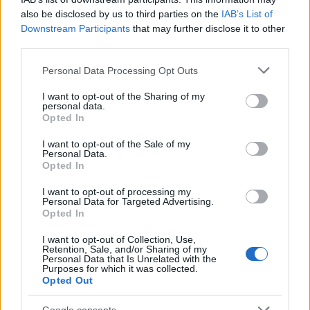
a
w
n
h
h
also be disclosed by us to third parties on the
IAB’s List of
ce
it
te
at
a
Downstream Participants
that may further disclose it to other
Articolo precedente
third parties.
b
te
re
s
re
Prossimo articolo
Please note that this website/app uses one or more Google
Personal Data Processing Opt Outs
o
r
st
A
services and may gather and store information including but
o
p
not limited to your visit or usage behaviour. You may click to
I want to opt-out of the Sharing of my
personal data.
NOTIZIE RECENTI
grant or deny consent to Google and its third-party tags to
k
p
Opted In
use your data for below specified purposes in below Google
consent section.
I want to opt-out of the Sale of my
Stop ai cantieri privati a Olbia, nuove regole
Personal Data.
Opted In
anche a San Pantaleo
I want to opt-out of processing my
Personal Data for Targeted Advertising.
Rapina a Porto Rotondo, due uomini fermati dai
Opted In
carabinieri
I want to opt-out of Collection, Use,
Retention, Sale, and/or Sharing of my
Personal Data that Is Unrelated with the
Purposes for which it was collected.
Auto prende fuoco sulla strada statale 125 a
Opted Out
Olbia, cosa è successo
Google consents