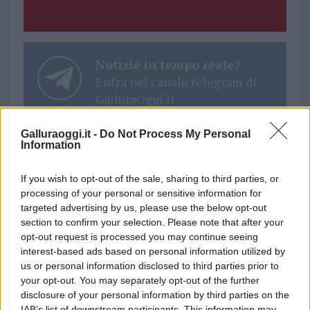
Notizie in tempo reale?
Entra nel canale telegram di
GalluraOggi.it
Galluraoggi.it -
Do Not Process My Personal
Information
Ricevi le nostre ultime news
If you wish to opt-out of the sale, sharing to third parties, or
processing of your personal or sensitive information for
targeted advertising by us, please use the below opt-out
da
Google News
section to confirm your selection. Please note that after your
opt-out request is processed you may continue seeing
interest-based ads based on personal information utilized by
us or personal information disclosed to third parties prior to
Condividi l'articolo
your opt-out. You may separately opt-out of the further
F
T
Pi
W
S
disclosure of your personal information by third parties on the
IAB’s list of downstream participants. This information may