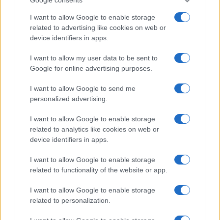
Incidente sulla 125 a Olbia, due auto coinvolte:
I want to allow Google to enable storage
danni ingenti
related to advertising like cookies on web or
device identifiers in apps.
Auto finisce contro un muretto, un ferito ad
I want to allow my user data to be sent to
Arzachena
Google for online advertising purposes.
I want to allow Google to send me
Incidente a Baia Sardinia, scontro tra auto e
personalized advertising.
moto: un ferito
I want to allow Google to enable storage
related to analytics like cookies on web or
Olbia, le previsioni meteo per lunedì 10 agosto
device identifiers in apps.
2026
I want to allow Google to enable storage
related to functionality of the website or app.
I want to allow Google to enable storage
related to personalization.