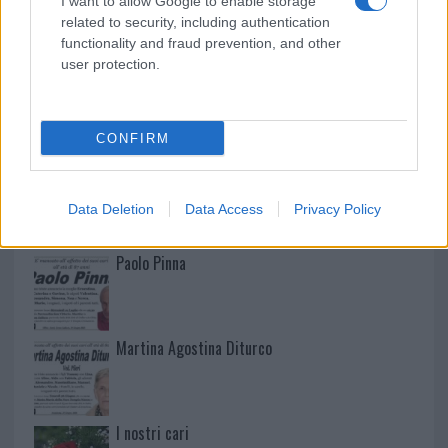
I want to allow Google to enable storage
related to security, including authentication
functionality and fraud prevention, and other
user protection.
NECROLOGIE
CONFIRM
Mario Malu
Data Deletion
Data Access
Privacy Policy
Paolo Pinna
Martina Agostina Diturco
I nostri cari