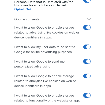
Personal Data that Is Unrelated with the
Purposes for which it was collected.
da
Google News
Opted Out
Google consents
Condividi l'articolo
I want to allow Google to enable storage
related to advertising like cookies on web or
F
T
Pi
W
S
device identifiers in apps.
a
w
n
h
h
I want to allow my user data to be sent to
ce
it
te
at
a
Articolo precedente
Google for online advertising purposes.
b
te
re
s
re
Prossimo articolo
I want to allow Google to send me
o
r
st
A
personalized advertising.
o
p
NOTIZIE RECENTI
I want to allow Google to enable storage
k
p
related to analytics like cookies on web or
device identifiers in apps.
Tre milioni di euro dalla Provincia Gallura per
I want to allow Google to enable storage
nuove aule nelle scuole di Olbia
related to functionality of the website or app.