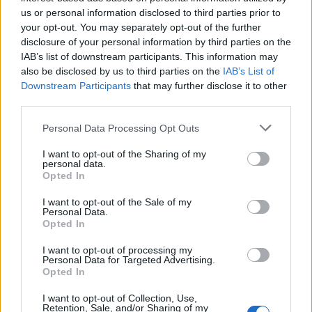
TEMI:
Condotte Gallura
Interruzione Acqua
us or personal information disclosed to third parties prior to
Lavori Acqua
your opt-out. You may separately opt-out of the further
disclosure of your personal information by third parties on the
Inviaci le tue segnalazioni,
IAB’s list of downstream participants. This information may
also be disclosed by us to third parties on the
IAB’s List of
i tuoi video e le tue foto
Downstream Participants
that may further disclose it to other
Su WhatsApp al numero +39
third parties.
345 356 7512
Please note that this website/app uses one or more Google
Personal Data Processing Opt Outs
services and may gather and store information including but
not limited to your visit or usage behaviour. You may click to
I want to opt-out of the Sharing of my
personal data.
grant or deny consent to Google and its third-party tags to
Opted In
Notizie in tempo reale?
use your data for below specified purposes in below Google
Entra nel canale telegram di
consent section.
I want to opt-out of the Sale of my
GalluraOggi.it
Personal Data.
Opted In
I want to opt-out of processing my
Personal Data for Targeted Advertising.
Opted In
Ricevi le nostre ultime news
I want to opt-out of Collection, Use,
Retention, Sale, and/or Sharing of my