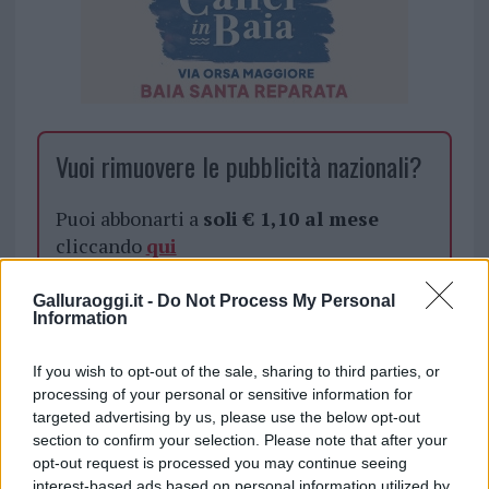
Vuoi rimuovere le pubblicità nazionali?
Puoi abbonarti a
soli € 1,10 al mese
cliccando
qui
Sei già abbonato?
Galluraoggi.it -
Do Not Process My Personal
Information
Puoi effettuare l'accesso andando nella
If you wish to opt-out of the sale, sharing to third parties, or
sezione
Login
dal menù del sito o
processing of your personal or sensitive information for
cliccando
qui
targeted advertising by us, please use the below opt-out
section to confirm your selection. Please note that after your
opt-out request is processed you may continue seeing
interest-based ads based on personal information utilized by