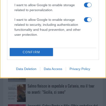
Incidente sulla provinciale 125, paura tra Olbia e
I want to allow Google to enable storage
related to personalization.
Arzachena
I want to allow Google to enable storage
related to security, including authentication
Incidente sulla strada provinciale ad Arzachena,
functionality and fraud prevention, and other
un ferito
user protection.
Sangue, musica e solidarietà con Avis Olbia al
Delta Center
CONFIRM
Meteo Olbia 9 agosto, temperature in calo
Data Deletion
Data Access
Privacy Policy
Salmo finisce in ospedale a Catania, ma il tour
va avanti: “Sicilia, ci sono”
Jovanotti, Gabry Ponte e Alfa: Olbia ombelico del