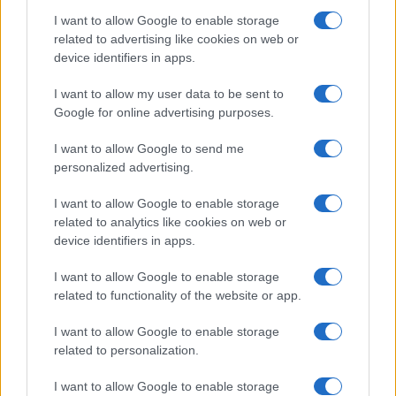
ce
it
te
at
a
I want to allow Google to enable storage
Articolo precedente
related to advertising like cookies on web or
b
te
re
s
re
Prossimo articolo
device identifiers in apps.
o
r
st
A
I want to allow my user data to be sent to
o
p
Google for online advertising purposes.
NOTIZIE RECENTI
k
p
I want to allow Google to send me
personalized advertising.
Sangue, musica e solidarietà con Avis Olbia al
Delta Center
I want to allow Google to enable storage
related to analytics like cookies on web or
device identifiers in apps.
Meteo Olbia 9 agosto, temperature in calo
I want to allow Google to enable storage
related to functionality of the website or app.
Salmo finisce in ospedale a Catania, ma il tour
I want to allow Google to enable storage
va avanti: “Sicilia, ci sono”
related to personalization.
I want to allow Google to enable storage