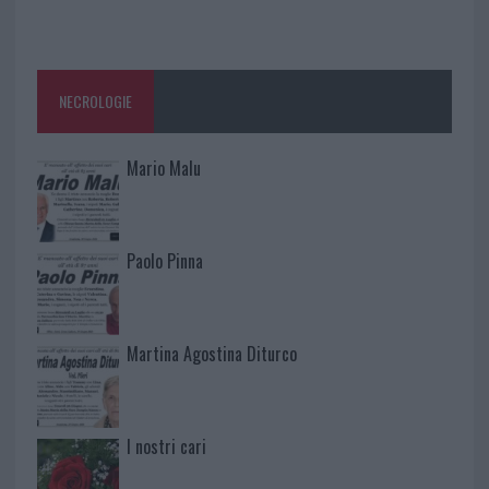
NECROLOGIE
Mario Malu
Paolo Pinna
Martina Agostina Diturco
I nostri cari