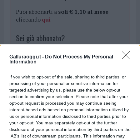
Puoi abbonarti a
soli € 1,10 al mese
cliccando
qui
Sei già abbonato?
Puoi effettuare l'accesso andando nella
Galluraoggi.it -
Do Not Process My Personal
sezione
Login
dal menù del sito o
Information
cliccando
qui
If you wish to opt-out of the sale, sharing to third parties, or
processing of your personal or sensitive information for
targeted advertising by us, please use the below opt-out
TEMI:
Acqua Gallura
section to confirm your selection. Please note that after your
opt-out request is processed you may continue seeing
Inviaci le tue segnalazioni,
interest-based ads based on personal information utilized by
i tuoi video e le tue foto
us or personal information disclosed to third parties prior to
Su WhatsApp al numero +39
your opt-out. You may separately opt-out of the further
345 356 7512
disclosure of your personal information by third parties on the
IAB’s list of downstream participants. This information may