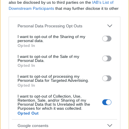
also be disclosed by us to third parties on the
IAB’s List of
Downstream Participants
that may further disclose it to other
third parties.
Notizie in tempo reale?
Please note that this website/app uses one or more Google
Personal Data Processing Opt Outs
Entra nel canale telegram di
services and may gather and store information including but
GalluraOggi.it
not limited to your visit or usage behaviour. You may click to
I want to opt-out of the Sharing of my
personal data.
grant or deny consent to Google and its third-party tags to
Opted In
use your data for below specified purposes in below Google
consent section.
I want to opt-out of the Sale of my
Personal Data.
Opted In
Ricevi le nostre ultime news
I want to opt-out of processing my
Personal Data for Targeted Advertising.
da
Google News
Opted In
I want to opt-out of Collection, Use,
Retention, Sale, and/or Sharing of my
Condividi l'articolo
Personal Data that Is Unrelated with the
Purposes for which it was collected.
Opted Out
F
T
Pi
W
S
a
w
n
h
h
Google consents