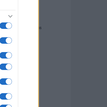
I nostri cari
Giovannimaria Cabras