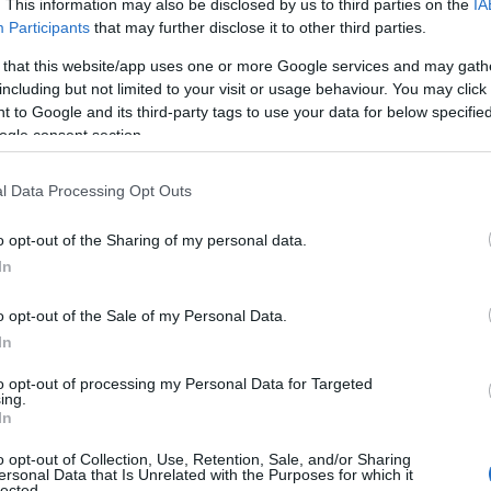
. This information may also be disclosed by us to third parties on the
IA
le proprie azioni.
Participants
that may further disclose it to other third parties.
orsio nelle scuole di Olbia per incontri
 that this website/app uses one or more Google services and may gath
including but not limited to your visit or usage behaviour. You may click 
 to Google and its third-party tags to use your data for below specifi
ogle consent section.
 adatto ai ragazzi.
l Data Processing Opt Outs
tutti molto attuali e di grande interesse per i
ere, bullismo, cyberbullismo e sostanze
o opt-out of the Sharing of my personal data.
 diffusi che minano profondamente il
In
di un impegno costante e collaborativo da
comunità per essere efficacemente
o opt-out of the Sale of my Personal Data.
In
to opt-out of processing my Personal Data for Targeted
romuovendo il rispetto delle regole e dei valori
ing.
italiana, è estremamente importante.
In
e una maggiore consapevolezza e incoraggiare i
o opt-out of Collection, Use, Retention, Sale, and/or Sharing
tuazioni di violenza o prevaricazione,
ersonal Data that Is Unrelated with the Purposes for which it
lected.