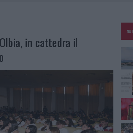
A: OLBIA OMBELICO DEL MONDO PER UNA NOTTE
, LA VICESINDACO: “ORGOGLIO E DISCREZIONE PER VISITA PRIVATA”
 A FUOCO DUE FURGONI
NOT
ATURE IN CALO
Olbia, in cattedra il
o