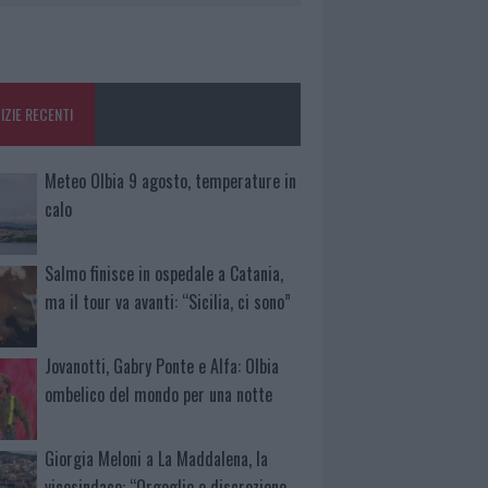
IZIE RECENTI
Meteo Olbia 9 agosto, temperature in
calo
Salmo finisce in ospedale a Catania,
ma il tour va avanti: “Sicilia, ci sono”
Jovanotti, Gabry Ponte e Alfa: Olbia
ombelico del mondo per una notte
Giorgia Meloni a La Maddalena, la
vicesindaco: “Orgoglio e discrezione