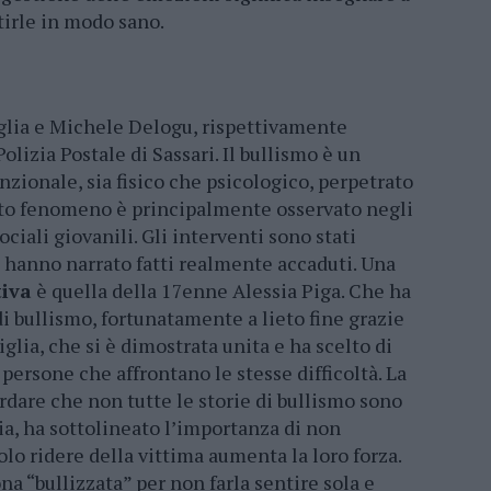
irle in modo sano.
lia e Michele Delogu, rispettivamente
lizia Postale di Sassari. Il bullismo è un
ionale, sia fisico che psicologico, perpetrato
esto fenomeno è principalmente osservato negli
ociali giovanili. Gli interventi sono stati
 hanno narrato fatti realmente accaduti. Una
tiva
è quella della 17enne Alessia Piga. Che ha
di bullismo, fortunatamente a lieto fine grazie
iglia, che si è dimostrata unita e ha scelto di
e persone che affrontano le stesse difficoltà. La
rdare che non tutte le storie di bullismo sono
sia, ha sottolineato l’importanza di non
olo ridere della vittima aumenta la loro forza.
a “bullizzata” per non farla sentire sola e