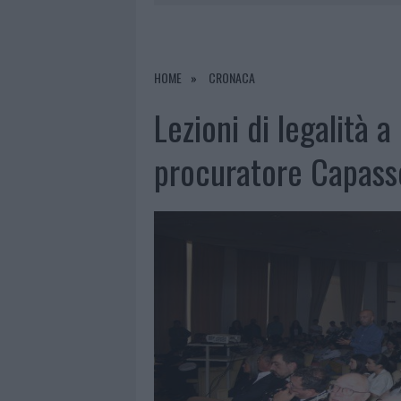
8 AGOSTO 2026
|
JOVANOTTI, GABRY PONTE E ALF
8 AGOSTO 2026
|
GIORGIA MELONI A LA MADDALENA
8 AGOSTO 2026
|
INCENDIO NELLA NOTTE A OLBIA,
HOME
CRONACA
8 AGOSTO 2026
|
METEO OLBIA 9 AGOSTO, TEMPER
Lezioni di legalità a 
procuratore Capass