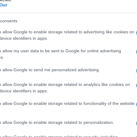
 con i genitori, ma anche con gli insegnanti e
Out
teresse del più debole per la sua tutela.
consents
bile utilizzato dal dottor Capasso e da tutti i
coinvolto i ragazzi e ha fatto in modo che
o allow Google to enable storage related to advertising like cookies on
concetti espressi.
evice identifiers in apps.
o allow my user data to be sent to Google for online advertising
s.
funzioni del Procuratore della Repubblica, il
to allow Google to send me personalized advertising.
ne degli Avvocati dottor Selis ha spiegato a
vocato difensore. Quindi ha approfondito
o allow Google to enable storage related to analytics like cookies on
ità.
evice identifiers in apps.
o allow Google to enable storage related to functionality of the website
mento le dott.sse Claudia Manconi e Milena
o allow Google to enable storage related to personalization.
la Repubblica di Tempio Pausania.
o allow Google to enable storage related to security, including