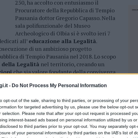
250, ha accolto con entusiasmo il
Procuratore della Repubblica di Tempio
Pausania dottor Gregorio Capasso. Nella
sala polifunzionale del Museo
Archeologico di Olbia si è svolto ieri 7
edicati all’
educazione alla Legalità
.
prosecuzione di un ambizioso progetto
pubblica di Tempio Pausania nel 2018. Lo scopo
 della Legalità
nel territorio, creando un
zioni
che sia valore fondante della convivenza
anti agli studenti di Olbia, ha sostenuto
i.it -
Do Not Process My Personal Information
a Scuola quali luoghi nei quali si esprimono in
alità. Ha ribadito il principio di uguaglianza,
to opt-out of the sale, sharing to third parties, or processing of your per
stituzione, sostenendo con forza che “siamo
formation for targeted advertising by us, please use the below opt-out s
n dobbiamo fare distinzioni. Il senso di questa
r selection. Please note that after your opt-out request is processed y
spettarci reciprocamente, avere attenzione
eing interest-based ads based on personal information utilized by us or
 relazione all’incontro di Olbia, il dottor
disclosed to third parties prior to your opt-out. You may separately opt-
za di rispettare le regole e di essere
losure of your personal information by third parties on the IAB’s list of
NEC