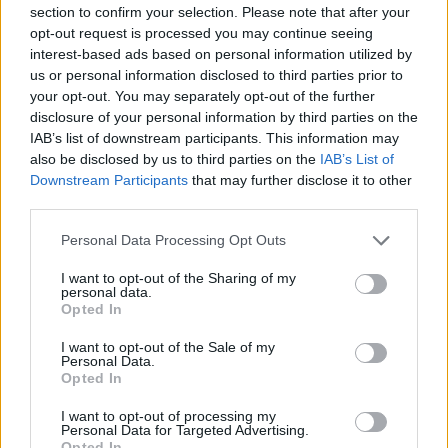
section to confirm your selection. Please note that after your
sezione
Login
dal menù del sito o
opt-out request is processed you may continue seeing
cliccando
qui
interest-based ads based on personal information utilized by
us or personal information disclosed to third parties prior to
your opt-out. You may separately opt-out of the further
disclosure of your personal information by third parties on the
TEMI:
Air Italy
Air Italy Olbia
IAB’s list of downstream participants. This information may
Dipendenti Air Italy Olbia
Roberto Li Gioi
also be disclosed by us to third parties on the
IAB’s List of
Downstream Participants
that may further disclose it to other
Inviaci le tue segnalazioni,
third parties.
i tuoi video e le tue foto
Please note that this website/app uses one or more Google
Personal Data Processing Opt Outs
Su WhatsApp al numero +39
services and may gather and store information including but
345 356 7512
not limited to your visit or usage behaviour. You may click to
I want to opt-out of the Sharing of my
personal data.
grant or deny consent to Google and its third-party tags to
Opted In
use your data for below specified purposes in below Google
consent section.
I want to opt-out of the Sale of my
Personal Data.
Notizie in tempo reale?
Opted In
Entra nel canale telegram di
I want to opt-out of processing my
GalluraOggi.it
Personal Data for Targeted Advertising.
Opted In