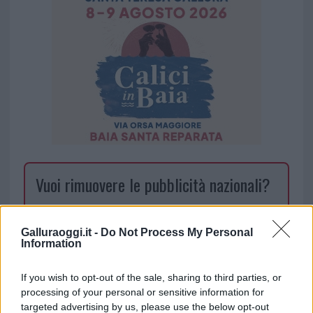
Vuoi rimuovere le pubblicità nazionali?
Puoi abbonarti a
soli € 1,10 al mese
Galluraoggi.it -
Do Not Process My Personal
cliccando
qui
Information
Sei già abbonato?
If you wish to opt-out of the sale, sharing to third parties, or
processing of your personal or sensitive information for
targeted advertising by us, please use the below opt-out
Puoi effettuare l'accesso andando nella