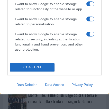
k
p
I want to allow Google to enable storage
related to functionality of the website or app.
Michelle Hunziker in Gallura, bella anche dal
vivo: un amico vip svela come fa
I want to allow Google to enable storage
related to personalization.
Calangianus, dopo le polemiche il centro
I want to allow Google to enable storage
accoglienza minori chiude
related to security, including authentication
functionality and fraud prevention, and other
user protection.
Olbia, divieto di sosta contro spaccio e degrado:
esplode la protesta
CONFIRM
Pausa caffè impeccabile: come scegliere la
soluzione ideale per la casa e l’ufficio
Data Deletion
Data Access
Privacy Policy
Monte Pino, la fine di un lungo dolore: storia e
rinascita della strada che segnò la Gallura