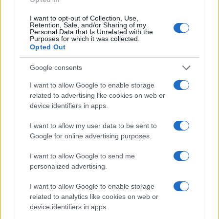
I want to opt-out of Collection, Use,
Retention, Sale, and/or Sharing of my
Personal Data that Is Unrelated with the
Purposes for which it was collected.
Ricevi le nostre ultime news
Opted Out
Google consents
da
Google News
I want to allow Google to enable storage
related to advertising like cookies on web or
Condividi l'articolo
device identifiers in apps.
F
T
Pi
W
S
I want to allow my user data to be sent to
Google for online advertising purposes.
a
w
n
h
h
ce
it
te
at
a
I want to allow Google to send me
Articolo precedente
personalized advertising.
b
te
re
s
re
Prossimo articolo
o
r
st
A
I want to allow Google to enable storage
related to analytics like cookies on web or
o
p
device identifiers in apps.
NOTIZIE RECENTI