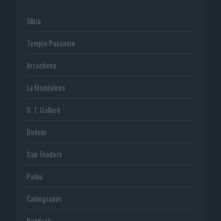
Olbia
Tempio Pausania
Arzachena
La Maddalena
S. T. Gallura
Budoni
San Teodoro
Palau
Calangianus
Buddusò