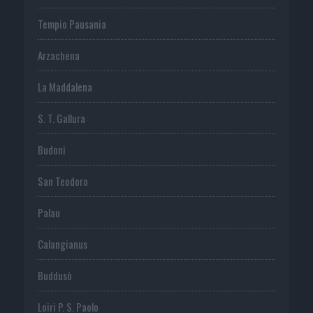
Tempio Pausania
Arzachena
La Maddalena
S. T. Gallura
Budoni
San Teodoro
Palau
Calangianus
Buddusò
Loiri P. S. Paolo