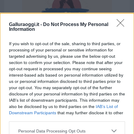
Galluraoggi.it -
Do Not Process My Personal
Information
If you wish to opt-out of the sale, sharing to third parties, or
processing of your personal or sensitive information for
targeted advertising by us, please use the below opt-out
Vuoi rimuovere le pubblicità nazionali?
section to confirm your selection. Please note that after your
opt-out request is processed you may continue seeing
interest-based ads based on personal information utilized by
Puoi abbonarti a
soli € 1,10 al mese
us or personal information disclosed to third parties prior to
cliccando
qui
your opt-out. You may separately opt-out of the further
disclosure of your personal information by third parties on the
Sei già abbonato?
IAB’s list of downstream participants. This information may
also be disclosed by us to third parties on the
IAB’s List of
Downstream Participants
that may further disclose it to other
Puoi effettuare l'accesso andando nella
third parties.
sezione
Login
dal menù del sito o
Please note that this website/app uses one or more Google
cliccando
qui
Personal Data Processing Opt Outs