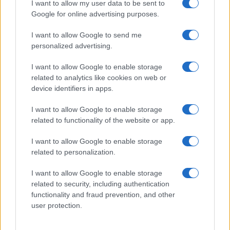
I want to allow my user data to be sent to
Google for online advertising purposes.
Ricevi le nostre ultime news
I want to allow Google to send me
da
Google News
personalized advertising.
I want to allow Google to enable storage
related to analytics like cookies on web or
Condividi l'articolo
device identifiers in apps.
F
T
Pi
W
S
I want to allow Google to enable storage
a
w
n
h
h
related to functionality of the website or app.
ce
it
te
at
a
I want to allow Google to enable storage
Articolo precedente
b
te
re
s
re
related to personalization.
Prossimo articolo
o
r
st
A
I want to allow Google to enable storage
o
p
related to security, including authentication
functionality and fraud prevention, and other
NOTIZIE RECENTI
k
p
user protection.
Sangue, musica e solidarietà con Avis Olbia al