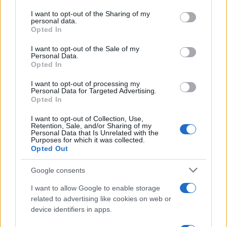
services and may gather and store information including but
not limited to your visit or usage behaviour. You may click to
I want to opt-out of the Sharing of my
personal data.
grant or deny consent to Google and its third-party tags to
Opted In
TEMI:
Alitalia Olbia
Federalberghi Sardegna
use your data for below specified purposes in below Google
consent section.
Liquidazione Air Italy
I want to opt-out of the Sale of my
Personal Data.
Opted In
Notizie in tempo reale?
Entra nel canale telegram di
I want to opt-out of processing my
Personal Data for Targeted Advertising.
GalluraOggi.it
Opted In
I want to opt-out of Collection, Use,
Retention, Sale, and/or Sharing of my
Personal Data that Is Unrelated with the
Purposes for which it was collected.
Inviaci le tue segnalazioni,
Opted Out
i tuoi video e le tue foto
Google consents
Su WhatsApp al numero +39
345 356 7512
I want to allow Google to enable storage
related to advertising like cookies on web or
device identifiers in apps.