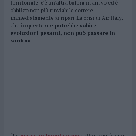
territoriale, c’è un’altra bufera in arrivo ed è
obbligo non più rinviabile correre
immediatamente ai ripari. La crisi di Air Italy,
che in queste ore
potrebbe subire
evoluzioni pesanti, non può passare in
sordina.
“La
messa in liquidazione
della società apre