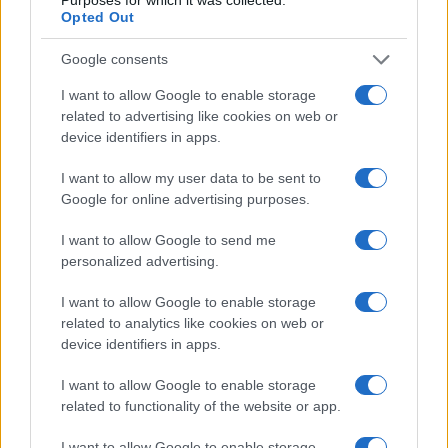
Opted Out
Condividi l'articolo
Google consents
F
T
Pi
W
S
I want to allow Google to enable storage
related to advertising like cookies on web or
a
w
n
h
h
device identifiers in apps.
ce
it
te
at
a
Articolo precedente
I want to allow my user data to be sent to
b
te
re
s
re
Prossimo articolo
Google for online advertising purposes.
o
r
st
A
I want to allow Google to send me
o
p
personalized advertising.
NOTIZIE RECENTI
k
p
I want to allow Google to enable storage
related to analytics like cookies on web or
Giorgia Meloni a La Maddalena, la vicesindaco:
device identifiers in apps.
“Orgoglio e discrezione per visita privata̶…
I want to allow Google to enable storage
related to functionality of the website or app.
Incendio nella notte a Olbia, a fuoco due furgoni
I want to allow Google to enable storage