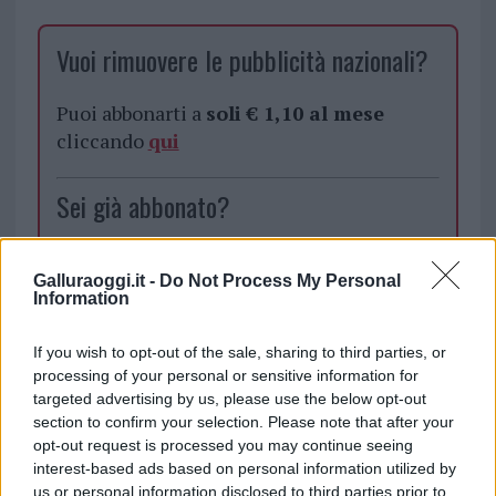
Vuoi rimuovere le pubblicità nazionali?
Puoi abbonarti a
soli € 1,10 al mese
cliccando
qui
Sei già abbonato?
Puoi effettuare l'accesso andando nella
Galluraoggi.it -
Do Not Process My Personal
sezione
Login
dal menù del sito o
Information
cliccando
qui
If you wish to opt-out of the sale, sharing to third parties, or
processing of your personal or sensitive information for
TEMI:
Antonello Chessa
Augusto Busia
targeted advertising by us, please use the below opt-out
section to confirm your selection. Please note that after your
Litigio Accoltellamento Monti
Notizie Monti
opt-out request is processed you may continue seeing
Pietro Orecchioni
Prescrizione Monti
interest-based ads based on personal information utilized by
Tribunale Di Tempio
us or personal information disclosed to third parties prior to