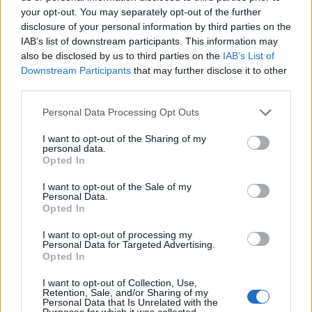
your opt-out. You may separately opt-out of the further
Notizie in tempo reale?
disclosure of your personal information by third parties on the
Entra nel canale telegram di
IAB’s list of downstream participants. This information may
also be disclosed by us to third parties on the
IAB’s List of
GalluraOggi.it
Downstream Participants
that may further disclose it to other
third parties.
Please note that this website/app uses one or more Google
Personal Data Processing Opt Outs
services and may gather and store information including but
Inviaci le tue segnalazioni,
not limited to your visit or usage behaviour. You may click to
I want to opt-out of the Sharing of my
i tuoi video e le tue foto
personal data.
grant or deny consent to Google and its third-party tags to
Opted In
Su WhatsApp al numero +39
use your data for below specified purposes in below Google
345 356 7512
consent section.
I want to opt-out of the Sale of my
Personal Data.
Opted In
I want to opt-out of processing my
Personal Data for Targeted Advertising.
Opted In
Ricevi le nostre ultime news
I want to opt-out of Collection, Use,
Retention, Sale, and/or Sharing of my
da
Google News
Personal Data that Is Unrelated with the
Purposes for which it was collected.