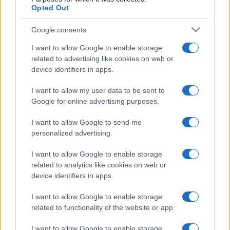
Opted Out
Inviaci le tue segnalazioni,
i tuoi video e le tue foto
Google consents
Su WhatsApp al numero +39
I want to allow Google to enable storage
345 356 7512
related to advertising like cookies on web or
device identifiers in apps.
I want to allow my user data to be sent to
Google for online advertising purposes.
Notizie in tempo reale?
Entra nel canale telegram di
I want to allow Google to send me
GalluraOggi.it
personalized advertising.
I want to allow Google to enable storage
related to analytics like cookies on web or
device identifiers in apps.
Ricevi le nostre ultime news
I want to allow Google to enable storage
related to functionality of the website or app.
da
Google News
I want to allow Google to enable storage