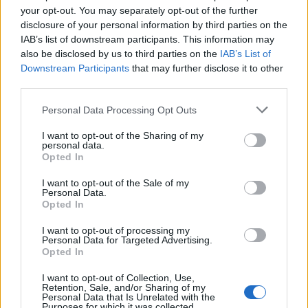
your opt-out. You may separately opt-out of the further
disclosure of your personal information by third parties on the
IAB’s list of downstream participants. This information may
also be disclosed by us to third parties on the
IAB’s List of
Downstream Participants
that may further disclose it to other
third parties.
Please note that this website/app uses one or more Google
Personal Data Processing Opt Outs
services and may gather and store information including but
not limited to your visit or usage behaviour. You may click to
I want to opt-out of the Sharing of my
personal data.
grant or deny consent to Google and its third-party tags to
Opted In
use your data for below specified purposes in below Google
consent section.
I want to opt-out of the Sale of my
Personal Data.
Opted In
I want to opt-out of processing my
Personal Data for Targeted Advertising.
Opted In
TEMI:
Arcipelago Di La Maddalena
I want to opt-out of Collection, Use,
Parco Nazionale Arcipelago Di La Maddalena
Retention, Sale, and/or Sharing of my
Personal Data that Is Unrelated with the
Patella Ferruginea La Maddalena
Purposes for which it was collected.