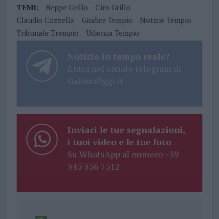
TEMI:
Beppe Grillo
Ciro Grillo
Claudio Cozzella
Giudice Tempio
Notizie Tempio
Tribunale Trempio
Udienza Tempio
Notizie in tempo reale?
Entra nel canale telegram di
GalluraOggi.it
Inviaci le tue segnalazioni,
i tuoi video e le tue foto
Su WhatsApp al numero +39
345 356 7512