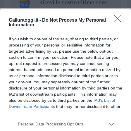
Ricevi le nostre ultime news
da
Google News
Galluraoggi.it -
Do Not Process My Personal
Information
If you wish to opt-out of the sale, sharing to third parties, or
Condividi l'articolo
processing of your personal or sensitive information for
F
T
Pi
W
S
targeted advertising by us, please use the below opt-out
section to confirm your selection. Please note that after your
a
w
n
h
h
opt-out request is processed you may continue seeing
ce
it
te
at
a
interest-based ads based on personal information utilized by
Articolo precedente
us or personal information disclosed to third parties prior to
b
te
re
s
re
Prossimo articolo
your opt-out. You may separately opt-out of the further
o
r
st
A
disclosure of your personal information by third parties on the
IAB’s list of downstream participants. This information may
o
p
also be disclosed by us to third parties on the
IAB’s List of
NOTIZIE RECENTI
k
p
Downstream Participants
that may further disclose it to other
third parties.
Olbia, le previsioni meteo per lunedì 10 agosto
Please note that this website/app uses one or more Google
Personal Data Processing Opt Outs
services and may gather and store information including but
2026