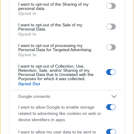
not limited to your visit or usage behaviour. You may click to
I want to opt-out of the Sharing of my
personal data.
grant or deny consent to Google and its third-party tags to
Opted In
Le ultime offerte di lavoro a Olbia e in Gallura
use your data for below specified purposes in below Google
consent section.
I want to opt-out of the Sale of my
Personal Data.
Opted In
Cumuli di rifiuti a Santa Teresa Gallura, la
I want to opt-out of processing my
segnalazione dei residenti
Personal Data for Targeted Advertising.
Opted In
I want to opt-out of Collection, Use,
Incendi in Gallura, devastati un chiosco e due
Retention, Sale, and/or Sharing of my
furgoni: le indagini
Personal Data that Is Unrelated with the
Purposes for which it was collected.
Opted Out
Cannigione celebra la cultura gallurese con il
Google consents
“Poker letterario”
I want to allow Google to enable storage
related to advertising like cookies on web or
È scontro tra Misericordia e Comune di Santa
device identifiers in apps.
Teresa Gallura
I want to allow my user data to be sent to